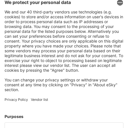
Download vores app
og planlæg nemt dine
rejser
Planlæg din rejse
Billige flybilletter
Storbyferie
Sommerferie
Indkvartering
Fly+Hotel