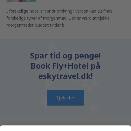
I forskellige hoteller rundt omkring i verden kan du finde
forskellige typer af morgenmad. Det er værd at tjekke
morgenmadstilbuddet under b
Spar tid og penge!
Book Fly+Hotel på
eskytravel.dk!
Tjek det