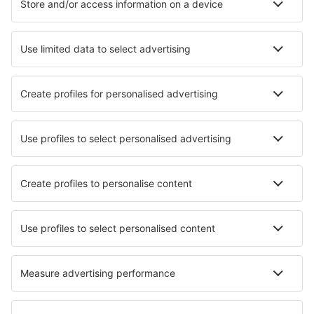
Hoteller
Parkering
Lufthavnstransport
Seværdigheder
Sportsbegivenheder
Lær mere
Mobilapp
Flyselskaber
Ryanair
DAT Danish Air
SAS
Norwegian
Lufthansa
Om eSky