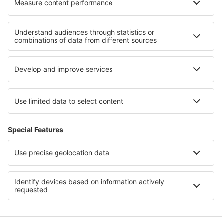
Handelsbetingelser
Mine bookinger
Persondatapolitik
Support og kontakt
Lande
Internationale websteder
eSky.eu
eSky.com
eDestinos.com