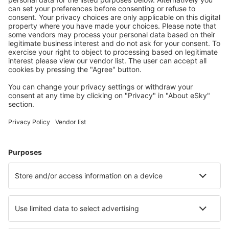
rejser
Planlæg din rejse
Billige flybilletter
Storbyferie
Sommerferie
Indkvartering
Fly+Hotel
Hoteller
Parkering
Lufthavnstransport
Seværdigheder