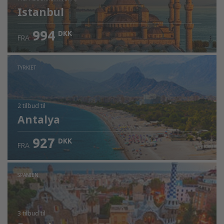
Istanbul
994
DKK
FRA
Kontrollér oplysninger
TYRKIET
2 tilbud
til
Antalya
927
DKK
FRA
SPANIEN
3 tilbud
til