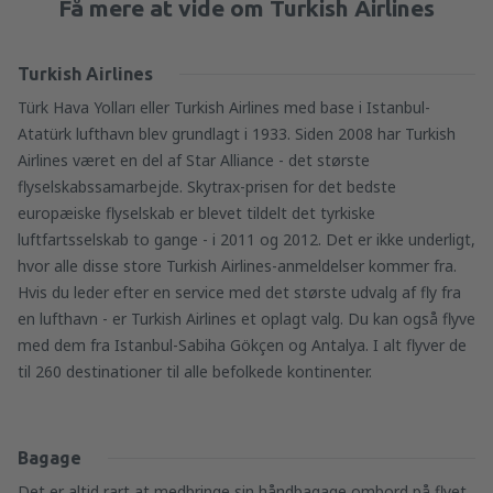
Få mere at vide om Turkish Airlines
Turkish Airlines
Türk Hava Yolları eller Turkish Airlines med base i Istanbul-
Atatürk lufthavn blev grundlagt i 1933. Siden 2008 har Turkish
Airlines været en del af Star Alliance - det største
flyselskabssamarbejde. Skytrax-prisen for det bedste
europæiske flyselskab er blevet tildelt det tyrkiske
luftfartsselskab to gange - i 2011 og 2012. Det er ikke underligt,
hvor alle disse store Turkish Airlines-anmeldelser kommer fra.
Hvis du leder efter en service med det største udvalg af fly fra
en lufthavn - er Turkish Airlines et oplagt valg. Du kan også flyve
med dem fra Istanbul-Sabiha Gökçen og Antalya. I alt flyver de
til 260 destinationer til alle befolkede kontinenter.
Bagage
Det er altid rart at medbringe sin håndbagage ombord på flyet.