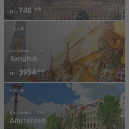
740
DKK
FRA
Kontrollér oplysninger
THAILAND
fra: København (CPH)
Bangkok
3954
DKK
FRA
Kontrollér oplysninger
HOLLAND
fra: København (CPH)
Amsterdam