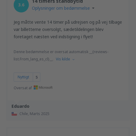
14 timers standbytid
3.6
Oplysninger om bedømmelse
Jeg måtte vente 14 timer på udrejsen og på vej tilbage
var billetterne oversolgt, sædetildelingen blev
foretaget næsten ved indstigning i flyet!
Denne bedømmelse er oversat automatisk __{reviews-
list.From_lang_es_cl}__.
Vis kilde
Nyttigt
5
Oversat af
Eduardo
Chile,
Marts 2025