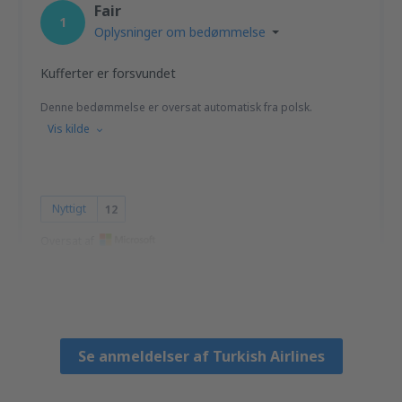
Fair
1
Oplysninger om bedømmelse
Kufferter er forsvundet
Denne bedømmelse er oversat automatisk fra polsk.
Vis kilde
Nyttigt
12
Oversat af
Sylwia
Poland,
Februar 2025
Se anmeldelser af Turkish Airlines