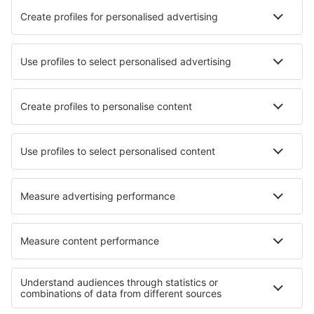
Sportsbegivenheder
Lær mere
Mobilapp
Flyselskaber
Ryanair
DAT Danish Air
SAS
Norwegian
Lufthansa
Om eSky
Handelsbetingelser
Mine bookinger
Persondatapolitik
Support og kontakt