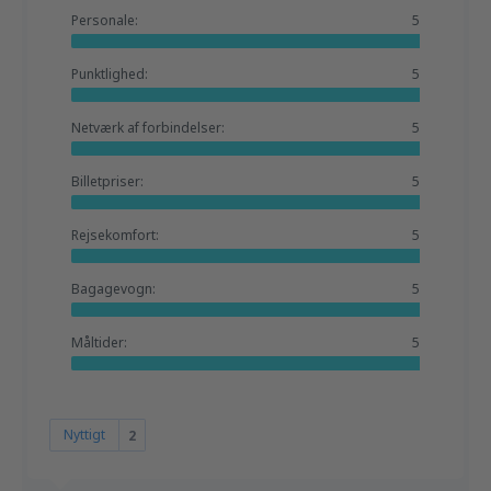
Personale:
5
Punktlighed:
5
Netværk af forbindelser:
5
Billetpriser:
5
Rejsekomfort:
5
Bagagevogn:
5
Måltider:
5
Nyttigt
2