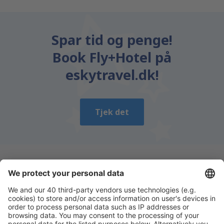
Spar tid og penge!
Book Fly+Hotel på
eskytravel.dk!
Tjek det
Download vores app
og planlæg nemt dine