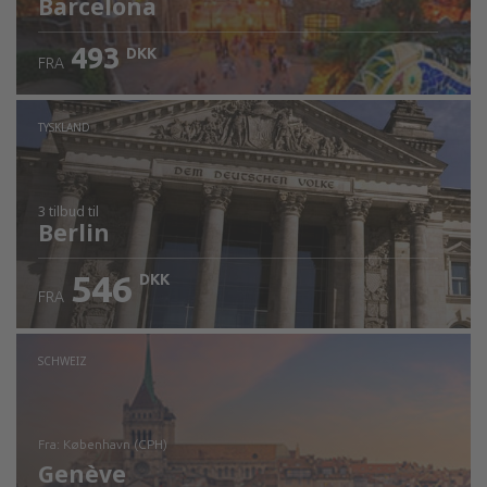
Barcelona
493
DKK
FRA
TYSKLAND
3 tilbud
til
Berlin
546
DKK
FRA
SCHWEIZ
fra: København (CPH)
Genève