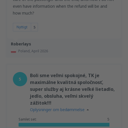
even have information when the refund will be and
how much?
Nyttigt
5
Roberlays
Poland,
April 2026
Boli sme veľmi spokojné, TK je
5
maximálne kvalitná spoločnosť,
super služby aj krásne veľké lietadlo,
jedlo, obsluha, veľmi skvelý
zážitok!!!
Oplysninger om bedømmelse
Samlet set:
5