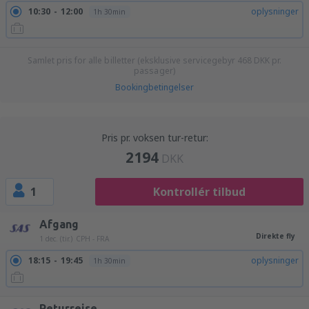
10:30
12:00
oplysninger
1h 30min
Samlet pris for alle billetter (eksklusive servicegebyr
468
DKK
pr.
passager)
Bookingbetingelser
Pris pr. voksen tur-retur:
2194
DKK
1
Kontrollér tilbud
Afgang
Direkte fly
1 dec. (tir.)
CPH - FRA
18:15
19:45
oplysninger
1h 30min
Returrejse