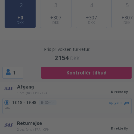
2
3
4
5
+0
+307
+307
+307
DKK
DKK
DKK
DKK
Pris pr. voksen tur-retur:
2154
DKK
1
Kontrollér tilbud
Afgang
Direkte fly
1 dec. (tir.)
CPH - FRA
18:15
19:45
oplysninger
1h 30min
Returrejse
Direkte fly
2 dec. (ons.)
FRA - CPH