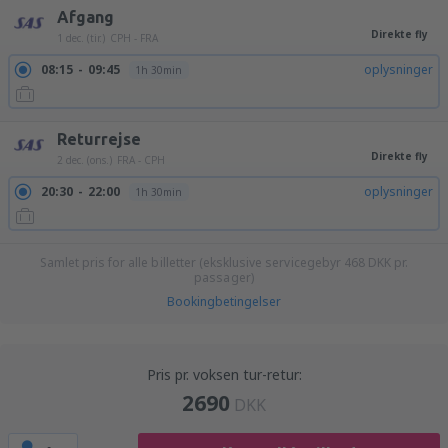
Afgang
Direkte fly
1 dec. (tir.)
CPH - FRA
08:15
09:45
oplysninger
1h 30min
Returrejse
Direkte fly
2 dec. (ons.)
FRA - CPH
20:30
22:00
oplysninger
1h 30min
Samlet pris for alle billetter (eksklusive servicegebyr
468
DKK
pr.
passager)
Bookingbetingelser
Pris pr. voksen tur-retur:
2690
DKK