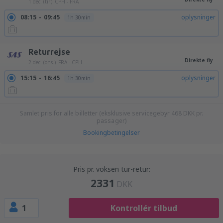
1 dec. (tir.)
CPH - FRA
08:15
09:45
oplysninger
1h 30min
Returrejse
Direkte fly
2 dec. (ons.)
FRA - CPH
15:15
16:45
oplysninger
1h 30min
Samlet pris for alle billetter (eksklusive servicegebyr
468
DKK
pr.
passager)
Bookingbetingelser
Pris pr. voksen tur-retur:
2331
DKK
1
Kontrollér tilbud