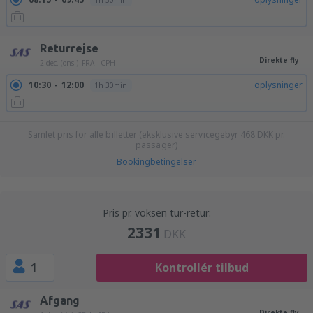
1h 30min
Returrejse
Direkte fly
2 dec. (ons.)
FRA - CPH
10:30
12:00
oplysninger
1h 30min
Samlet pris for alle billetter (eksklusive servicegebyr
468
DKK
pr.
passager)
Bookingbetingelser
Pris pr. voksen tur-retur:
2331
DKK
1
Kontrollér tilbud
Afgang
Direkte fly