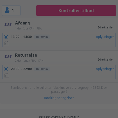
1
Kontrollér tilbud
Afgang
Direkte fly
1 dec. (tir.)
CPH - FRA
13:00
14:30
oplysninger
1h 30min
Returrejse
Direkte fly
2 dec. (ons.)
FRA - CPH
20:30
22:00
oplysninger
1h 30min
Samlet pris for alle billetter (eksklusive servicegebyr
468
DKK
pr.
passager)
Bookingbetingelser
Pris pr. voksen tur-retur: