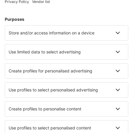
Sommerferie
Indkvartering
Fly+Hotel
Hoteller
Parkering
Lufthavnstransport
Seværdigheder
Sportsbegivenheder
Lær mere
Mobilapp
Flyselskaber
Ryanair
DAT Danish Air
SAS