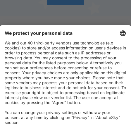
Download vores app
og planlæg nemt dine
rejser
Planlæg din rejse
Billige flybilletter
Storbyferie