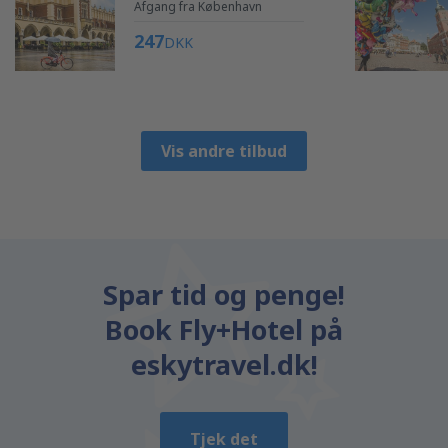
Afgang fra København
247
DKK
Vis andre tilbud
Spar tid og penge!
Book Fly+Hotel på
eskytravel.dk!
Tjek det