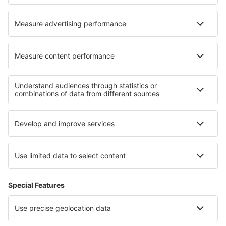
Norwegian
Lufthansa
Om eSky
Handelsbetingelser
Mine bookinger
Persondatapolitik
Support og kontakt
Lande
Internationale websteder