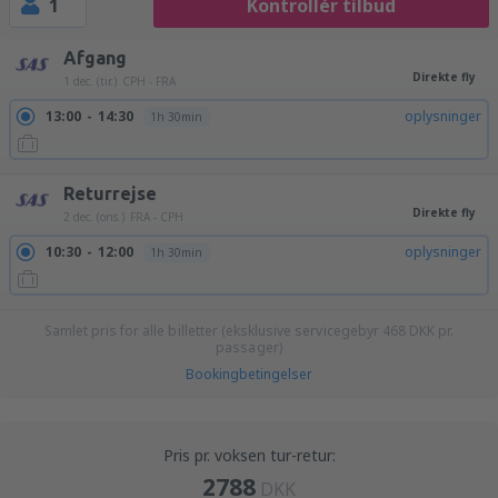
1
Kontrollér tilbud
Afgang
Direkte fly
1 dec. (tir.)
CPH - FRA
13:00
14:30
oplysninger
1h 30min
Returrejse
Direkte fly
2 dec. (ons.)
FRA - CPH
10:30
12:00
oplysninger
1h 30min
Samlet pris for alle billetter (eksklusive servicegebyr
468
DKK
pr.
passager)
Bookingbetingelser
Pris pr. voksen tur-retur:
2788
DKK