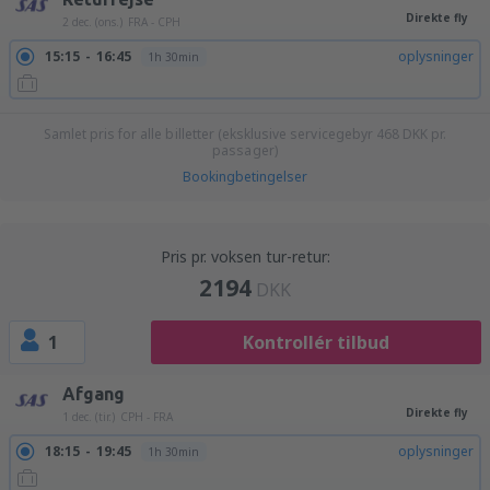
Direkte fly
2 dec. (ons.)
FRA - CPH
15:15
16:45
oplysninger
1h 30min
Samlet pris for alle billetter (eksklusive servicegebyr
468
DKK
pr.
passager)
Bookingbetingelser
Pris pr. voksen tur-retur:
2194
DKK
1
Kontrollér tilbud
Afgang
Direkte fly
1 dec. (tir.)
CPH - FRA
18:15
19:45
oplysninger
1h 30min