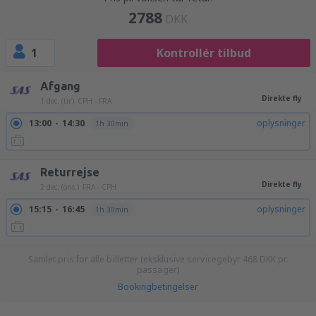
2788
DKK
1
Kontrollér tilbud
Afgang
Direkte fly
1 dec. (tir.)
CPH - FRA
13:00
14:30
oplysninger
1h 30min
Returrejse
Direkte fly
2 dec. (ons.)
FRA - CPH
15:15
16:45
oplysninger
1h 30min
Samlet pris for alle billetter (eksklusive servicegebyr
468
DKK
pr.
passager)
Bookingbetingelser