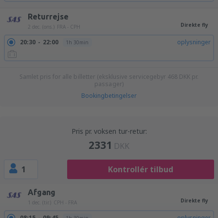
Returrejse
Direkte fly
2 dec. (ons.)
FRA - CPH
20:30
22:00
oplysninger
1h 30min
Samlet pris for alle billetter (eksklusive servicegebyr
468
DKK
pr.
passager)
Bookingbetingelser
Pris pr. voksen tur-retur:
2331
DKK
1
Kontrollér tilbud
Afgang
Direkte fly
1 dec. (tir.)
CPH - FRA
08:15
09:45
oplysninger