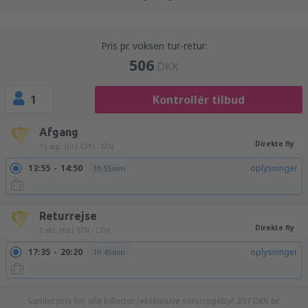
Pris pr. voksen tur-retur:
506
DKK
1
Kontrollér tilbud
Afgang
Direkte fly
15 sep. (tir.)
CPH - STN
13:55
14:50
oplysninger
1h 55min
Returrejse
Direkte fly
1 okt. (tor.)
STN - CPH
17:35
20:20
oplysninger
1h 45min
Samlet pris for alle billetter (eksklusive servicegebyr
297
DKK
pr.