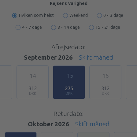
Rejsens varighed
Hvilken som helst
Weekend
0 - 3 dage
4 - 7 dage
8 - 14 dage
15 - 21 dage
Afrejsedato:
September 2026
Skift måned
14
15
16
8
312
275
312
DKK
DKK
DKK
Returdato:
Oktober 2026
Skift måned