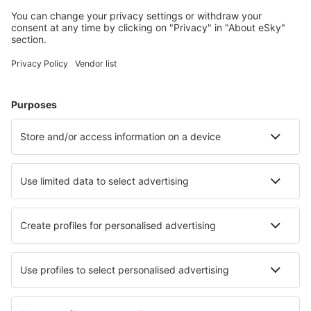
Planlæg din rejse
Billige flybilletter
Storbyferie
Sommerferie
Indkvartering
Fly+Hotel
Hoteller
Parkering
Lufthavnstransport
Seværdigheder
Sportsbegivenheder
Lær mere
Mobilapp
Flyselskaber