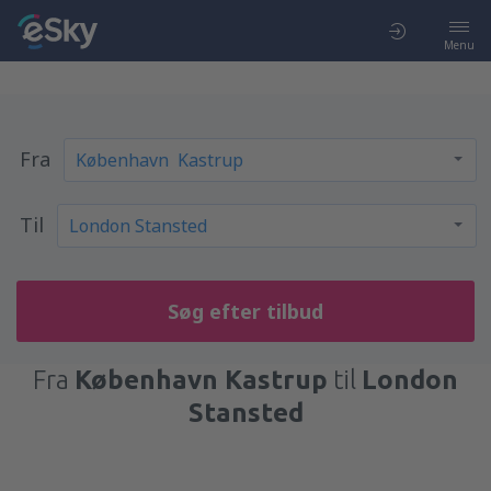
Menu
Fra
Til
Søg efter tilbud
Fra
København Kastrup
til
London
Stansted