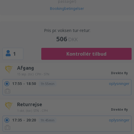
passager)
Bookingbetingelser
Pris pr. voksen tur-retur:
506
DKK
1
Kontrollér tilbud
Afgang
Direkte fly
15 sep. (tir.)
CPH - STN
17:55
18:50
oplysninger
1h 55min
Returrejse
Direkte fly
1 okt. (tor.)
STN - CPH
17:35
20:20
oplysninger
1h 45min