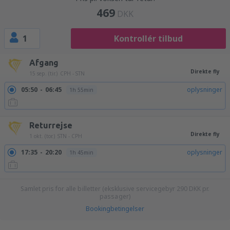
469
DKK
1
Kontrollér tilbud
Afgang
Direkte fly
15 sep. (tir.)
CPH - STN
05:50
06:45
oplysninger
1h 55min
Returrejse
Direkte fly
1 okt. (tor.)
STN - CPH
17:35
20:20
oplysninger
1h 45min
Samlet pris for alle billetter (eksklusive servicegebyr
290
DKK
pr.
passager)
Bookingbetingelser