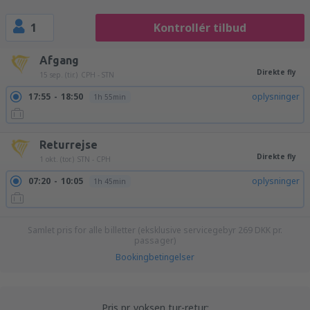
1
Kontrollér tilbud
Afgang
Direkte fly
15 sep. (tir.)
CPH - STN
17:55
18:50
oplysninger
1h 55min
Returrejse
Direkte fly
1 okt. (tor.)
STN - CPH
07:20
10:05
oplysninger
1h 45min
Samlet pris for alle billetter (eksklusive servicegebyr
269
DKK
pr.
passager)
Bookingbetingelser
Pris pr. voksen tur-retur: