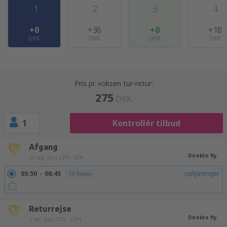
1
2
3
4
+0
+36
+0
+18
DKK
DKK
DKK
DKK
Pris pr. voksen tur-retur:
275
DKK
1
Kontrollér tilbud
Afgang
Direkte fly
15 sep. (tir.)
CPH - STN
05:50
06:45
oplysninger
1h 55min
Returrejse
Direkte fly
1 okt. (tor.)
STN - CPH