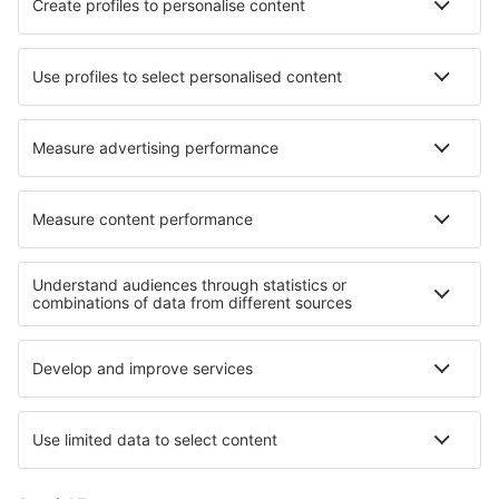
Ryanair
DAT Danish Air
SAS
Norwegian
Lufthansa
Om eSky
Handelsbetingelser
Mine bookinger
Persondatapolitik
Support og kontakt