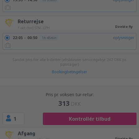
1h 55min
Returrejse
Direkte fly
1 okt. (tor.)
STN - CPH
22:05
00:50
oplysninger
1h 45min
Samlet pris for alle billetter (eksklusive servicegebyr
262
DKK
pr.
passager)
Bookingbetingelser
Pris pr. voksen tur-retur:
313
DKK
1
Kontrollér tilbud
Afgang
Direkte fly