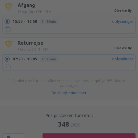
Afgang
Direkte fly
15 sep. (tir.)
CPH - STN
15:55
16:50
oplysninger
1h 55min
Returrejse
Direkte fly
1 okt. (tor.)
STN - CPH
07:20
10:05
oplysninger
1h 45min
Samlet pris for alle billetter (eksklusive servicegebyr
265
DKK
pr.
passager)
Bookingbetingelser
Pris pr. voksen tur-retur:
348
DKK