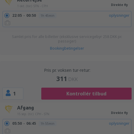
Direkte fly
1 okt. (tor.)
STN - CPH
22:05
00:50
oplysninger
1h 45min
Samlet pris for alle billetter (eksklusive servicegebyr
258
DKK
pr.
passager)
Bookingbetingelser
Pris pr. voksen tur-retur:
311
DKK
1
Kontrollér tilbud
Afgang
Direkte fly
15 sep. (tir.)
CPH - STN
05:50
06:45
oplysninger
1h 55min