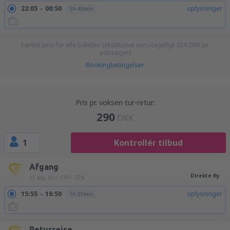
22:05
00:50
oplysninger
1h 45min
Samlet pris for alle billetter (eksklusive servicegebyr
256
DKK
pr.
passager)
Bookingbetingelser
Pris pr. voksen tur-retur:
290
DKK
1
Kontrollér tilbud
Afgang
Direkte fly
15 sep. (tir.)
CPH - STN
15:55
16:50
oplysninger
1h 55min
Returrejse