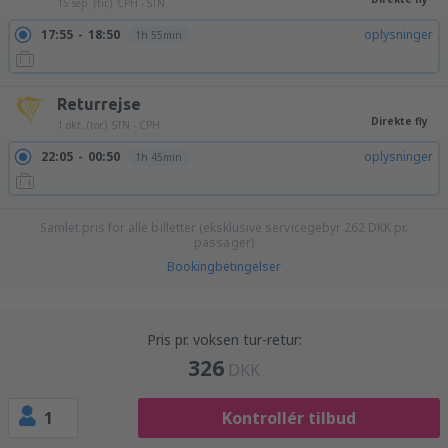
15 sep. (tir.)
CPH - STN
17:55
18:50
oplysninger
1h 55min
Returrejse
Direkte fly
1 okt. (tor.)
STN - CPH
22:05
00:50
oplysninger
1h 45min
Samlet pris for alle billetter (eksklusive servicegebyr
262
DKK
pr.
passager)
Bookingbetingelser
Pris pr. voksen tur-retur:
326
DKK
1
Kontrollér tilbud