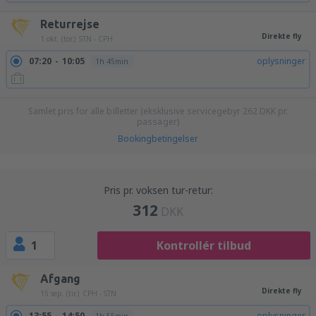
Returrejse
Direkte fly
1 okt. (tor.)
STN - CPH
07:20
10:05
oplysninger
1h 45min
Samlet pris for alle billetter (eksklusive servicegebyr
262
DKK
pr.
passager)
Bookingbetingelser
Pris pr. voksen tur-retur:
312
DKK
1
Kontrollér tilbud
Afgang
Direkte fly
15 sep. (tir.)
CPH - STN
13:55
14:50
oplysninger