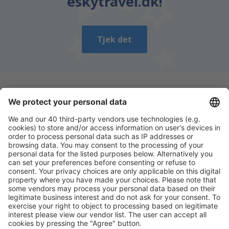
eskytravel.dk!
Tjek det
Download vores app
og planlæg nemt dine
rejser