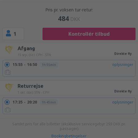
Pris pr. voksen tur-retur:
484
DKK
1
Kontrollér tilbud
Afgang
Direkte fly
15 sep. (tir.)
CPH - STN
15:55
16:50
oplysninger
1h 55min
Returrejse
Direkte fly
1 okt. (tor.)
STN - CPH
17:35
20:20
oplysninger
1h 45min
Samlet pris for alle billetter (eksklusive servicegebyr
293
DKK
pr.
passager)
Bookingbetingelser