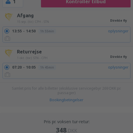
1
Kontrollér tilbud
Afgang
Direkte fly
15 sep. (tir.)
CPH - STN
13:55
14:50
oplysninger
1h 55min
Returrejse
Direkte fly
1 okt. (tor.)
STN - CPH
07:20
10:05
oplysninger
1h 45min
Samlet pris for alle billetter (eksklusive servicegebyr
269
DKK
pr.
passager)
Bookingbetingelser
Pris pr. voksen tur-retur:
348
DKK