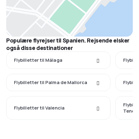
Populære flyrejser til Spanien. Rejsende elsker
også disse destinationer
Flybilletter til Málaga
Flybill
Flybilletter til Palma de Mallorca
Flybill
Flybill
Flybilletter til Valencia
Teneri