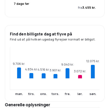
7 dage før
fra
3.455 kr.
Find den billigste dag at flyve på
Find ud af, på hvilken ugedag flyrejser normalt er billigst.
12.075 kr.
9.706 kr.
9.040 kr.
4.834 kr.
4.516 kr.
3.901 kr.
3.072 kr.
man.
tirs.
ons.
tors.
fre.
lør.
søn.
Generelle oplysninger