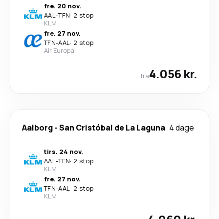
fre. 20 nov.
AAL
-
TFN
·
2 stop
KLM
fre. 27 nov.
TFN
-
AAL
·
2 stop
Air Europa
4.056 kr.
fra
Aalborg
-
San Cristóbal de La Laguna
4 dage
tirs. 24 nov.
AAL
-
TFN
·
2 stop
KLM
fre. 27 nov.
TFN
-
AAL
·
2 stop
KLM