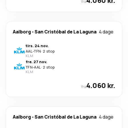
4.060 kr.
fra
Aalborg
-
San Cristóbal de La Laguna
4 dage
tirs. 24 nov.
AAL
-
TFN
·
2 stop
KLM
fre. 27 nov.
TFN
-
AAL
·
2 stop
KLM
4.060 kr.
fra
Aalborg
-
San Cristóbal de La Laguna
4 dage