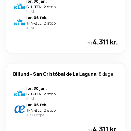
lør. 30 jan.
BLL
-
TFN
·
2 stop
KLM
lør. 06 feb.
TFN
-
BLL
·
2 stop
KLM
4.311 kr.
fra
Billund
-
San Cristóbal de La Laguna
8 dage
lør. 30 jan.
BLL
-
TFN
·
2 stop
KLM
lør. 06 feb.
TFN
-
BLL
·
2 stop
Air Europa
4.311 kr.
fra