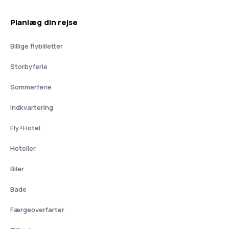
Planlæg din rejse
Billige flybilletter
Storbyferie
Sommerferie
Indkvartering
Fly+Hotel
Hoteller
Biler
Bade
Færgeoverfarter