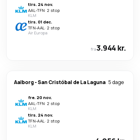
tirs. 24 nov.
AAL
-
TFN
·
2 stop
KLM
tirs. 01 dec.
TFN
-
AAL
·
2 stop
Air Europa
3.944 kr.
fra
Aalborg
-
San Cristóbal de La Laguna
5 dage
fre. 20 nov.
AAL
-
TFN
·
2 stop
KLM
tirs. 24 nov.
TFN
-
AAL
·
2 stop
KLM