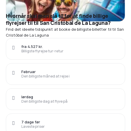
Hvornår skal man slå til for at finde billige
flyrejser til til San Cristóbal de La Laguna?
Find det ideelle tidspunkt at booke de billigste billetter til til San
Cristóbal de La Laguna
fra 4.527 kr.
Billigste flyrejse tur-retur
Februar
Den billigste måned at rejse i
lørdag
Den billigste dag at flyve på
7 dage før
Laveste priser