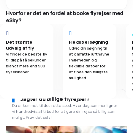
Hvorfor er det en fordel at booke flyrejser med
eSky?
Det største
Fleksibel søgning
udvalg af fly
Udvid din søgning til
Vi finder de bedste fly
at omfatte lufthavne
til dig på få sekunder
i nærheden og
blandt mere end 500
fleksible datoer for
flyselskaber.
at finde den billigste
mulighed.
Jagter du billige flyrejser?
Du er kommet til det rette sted. Hver dag sammenligner
vi hundredvis af tilbud for at gøre din rejse så billig som
muligt. Prøv det selv!