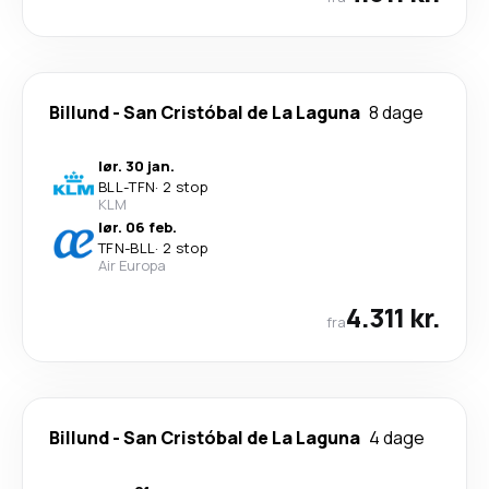
Billund
-
San Cristóbal de La Laguna
8 dage
lør. 30 jan.
BLL
-
TFN
·
2 stop
KLM
lør. 06 feb.
TFN
-
BLL
·
2 stop
Air Europa
4.311 kr.
fra
Billund
-
San Cristóbal de La Laguna
4 dage