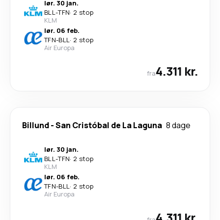
lør. 30 jan.
BLL
-
TFN
·
2 stop
KLM
lør. 06 feb.
TFN
-
BLL
·
2 stop
Air Europa
4.311 kr.
fra
Billund
-
San Cristóbal de La Laguna
8 dage
lør. 30 jan.
BLL
-
TFN
·
2 stop
KLM
lør. 06 feb.
TFN
-
BLL
·
2 stop
Air Europa
4.311 kr.
fra