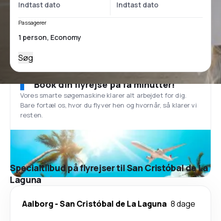
Passagerer
Søg
Book din flyrejse på få minutter!
Vores smarte søgemaskine klarer alt arbejdet for dig.
Bare fortæl os, hvor du flyver hen og hvornår, så klarer vi
resten.
Specialtilbud på flyrejser til San Cristóbal de La
Laguna
Aalborg
-
San Cristóbal de La Laguna
8 dage