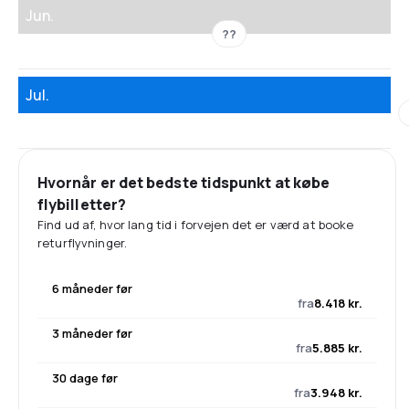
Jun.
??
Jul.
Hvornår er det bedste tidspunkt at købe
flybilletter?
Find ud af, hvor lang tid i forvejen det er værd at booke
returflyvninger.
6 måneder før
fra
8.418 kr.
3 måneder før
fra
5.885 kr.
30 dage før
fra
3.948 kr.