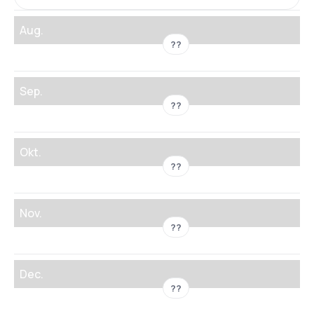
Aug.
??
Sep.
??
Okt.
??
Nov.
??
Dec.
??