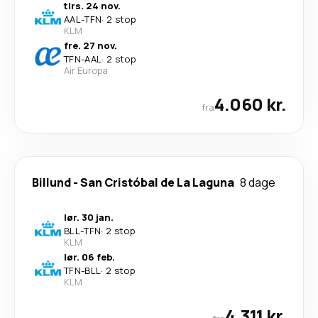
tirs. 24 nov.
AAL
-
TFN
·
2 stop
KLM
fre. 27 nov.
TFN
-
AAL
·
2 stop
Air Europa
4.060 kr.
fra
Billund
-
San Cristóbal de La Laguna
8 dage
lør. 30 jan.
BLL
-
TFN
·
2 stop
KLM
lør. 06 feb.
TFN
-
BLL
·
2 stop
KLM
4.311 kr.