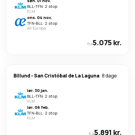
søn. 01 nov.
BLL
-
TFN
·
2 stop
KLM
ons. 04 nov.
TFN
-
BLL
·
2 stop
Air Europa
5.075 kr.
fra
Billund
-
San Cristóbal de La Laguna
8 dage
lør. 30 jan.
BLL
-
TFN
·
2 stop
KLM
lør. 06 feb.
TFN
-
BLL
·
2 stop
KLM
5.891 kr.
fra