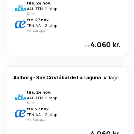
tirs. 24 nov.
AAL
-
TFN
·
2 stop
KLM
fre. 27 nov.
TFN
-
AAL
·
2 stop
Air Europa
4.060 kr.
fra
Aalborg
-
San Cristóbal de La Laguna
4 dage
tirs. 24 nov.
AAL
-
TFN
·
2 stop
KLM
fre. 27 nov.
TFN
-
AAL
·
2 stop
Air Europa
4.060 kr.