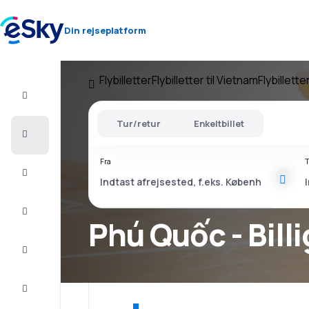
Din rejseplatform
Flybilletter
Flybilletter til Vietnam
Flybillette
Fly+Hotel
Tur/retur
Enkeltbillet
Billige
flybilletter
Fra
T
Sommerferie
Afbudsrejser
Phú Quố
Storbyferie
Indkvartering