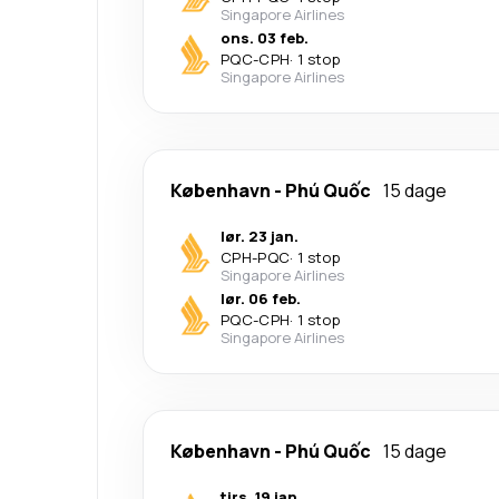
Singapore Airlines
ons. 03 feb.
PQC
-
CPH
·
1 stop
Singapore Airlines
København
-
Phú Quốc
15 dage
lør. 23 jan.
CPH
-
PQC
·
1 stop
Singapore Airlines
lør. 06 feb.
PQC
-
CPH
·
1 stop
Singapore Airlines
København
-
Phú Quốc
15 dage
tirs. 19 jan.