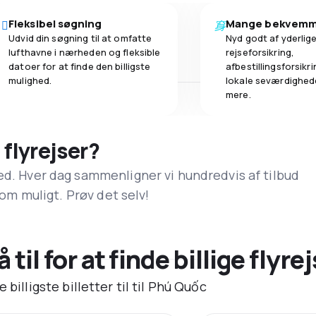
Fleksibel søgning
Mange bekvemm
Udvid din søgning til at omfatte
Nyd godt af yderlige
lufthavne i nærheden og fleksible
rejseforsikring,
datoer for at finde den billigste
afbestillingsforsikrin
mulighed.
lokale seværdighed
mere.
 flyrejser?
ed. Hver dag sammenligner vi hundredvis af tilbud
 som muligt. Prøv det selv!
til for at finde billige flyrej
billigste billetter til til Phú Quốc