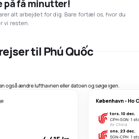
e på få minutter!
er alt arbejdet for dig. Bare fortæl os, hvor du
r vi resten.
rejser til Phú Quốc
 kan også ændre lufthavnen eller datoen og søge igen.
ge
København
-
Ho C
tors. 10 dec.
CPH
-
SGN
·
1 st
Air China
ons. 23 dec.
SGN
-
CPH
·
1 st