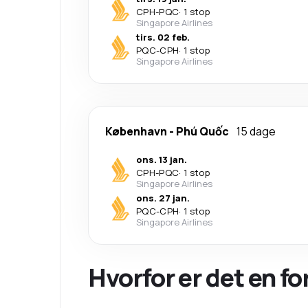
CPH
-
PQC
·
1 stop
Singapore Airlines
tirs. 02 feb.
PQC
-
CPH
·
1 stop
Singapore Airlines
København
-
Phú Quốc
15 dage
ons. 13 jan.
CPH
-
PQC
·
1 stop
Singapore Airlines
ons. 27 jan.
PQC
-
CPH
·
1 stop
Singapore Airlines
Hvorfor er det en f