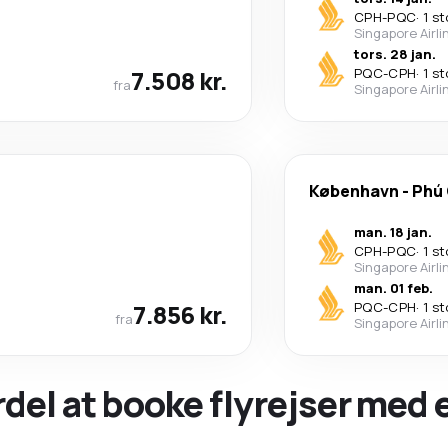
CPH
-
PQC
·
1 s
Singapore Airli
tors. 28 jan.
7.508 kr.
PQC
-
CPH
·
1 s
fra
Singapore Airli
København
-
Phú
man. 18 jan.
CPH
-
PQC
·
1 s
Singapore Airli
man. 01 feb.
7.856 kr.
PQC
-
CPH
·
1 s
fra
Singapore Airli
ordel at booke flyrejser med