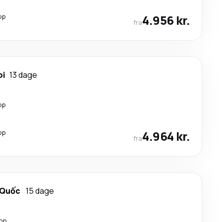
op
4.956 kr.
fra
oi
13 dage
op
op
4.964 kr.
fra
 Quốc
15 dage
top