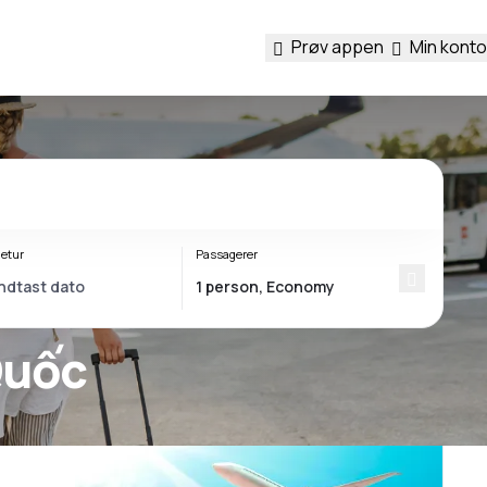
Prøv appen
Min konto
etur
Passagerer
ú Quốc