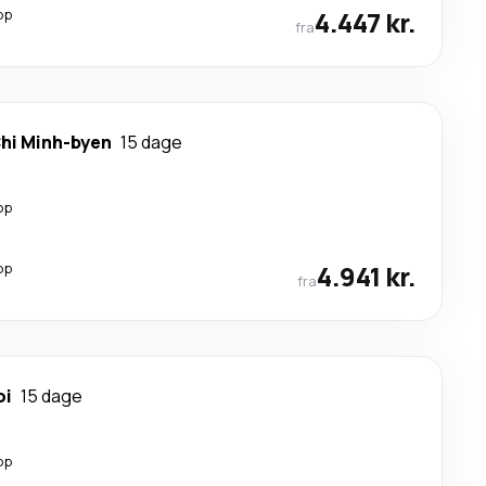
op
4.447 kr.
fra
hi Minh-byen
15 dage
op
op
4.941 kr.
fra
oi
15 dage
op