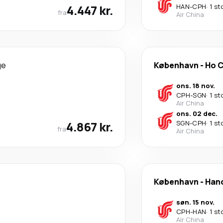
4.447 kr.
HAN
-
CPH
·
1 st
fra
Air China
ge
København
-
Ho C
ons. 18 nov.
CPH
-
SGN
·
1 st
Air China
ons. 02 dec.
4.867 kr.
SGN
-
CPH
·
1 st
fra
Air China
København
-
Han
søn. 15 nov.
CPH
-
HAN
·
1 st
Air China