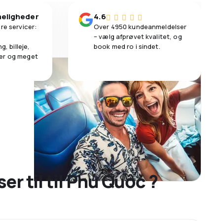
eligheder
4.6
re servicer:
Over 4950 kundeanmeldelser
– vælg afprøvet kvalitet, og
g, billeje,
book med ro i sindet.
er og meget
ser til til Phú Quốc ?