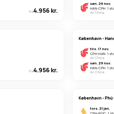
søn. 29 nov.
4.956 kr.
HAN
-
CPH
·
1 st
fra
Air China
København
-
Han
tirs. 17 nov.
CPH
-
HAN
·
1 st
Air China
søn. 29 nov.
4.956 kr.
HAN
-
CPH
·
1 st
fra
Air China
København
-
Phú
tors. 21 jan.
CPH
-
PQC
·
1 s