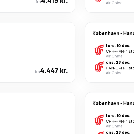
4.415 kr.
fra
Air China
København
-
Han
tors. 10 dec.
CPH
-
HAN
·
1 st
Air China
ons. 23 dec.
4.447 kr.
HAN
-
CPH
·
1 st
fra
Air China
København
-
Han
tors. 10 dec.
CPH
-
HAN
·
1 st
Air China
ons. 23 dec.