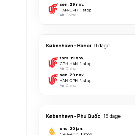
søn. 29 nov.
HAN
-
CPH
·
1 stop
Air China
København
-
Hanoi
11 dage
tors. 19 nov.
CPH
-
HAN
·
1 stop
Air China
søn. 29 nov.
HAN
-
CPH
·
1 stop
Air China
København
-
Phú Quốc
15 dage
ons. 20 jan.
CPH
-
PQC
·
1 stop