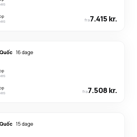
nes
top
7.415 kr.
fra
nes
 Quốc
16 dage
top
nes
top
7.508 kr.
fra
nes
 Quốc
15 dage