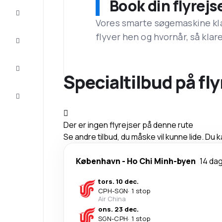
Book din flyrejs
Tilbud
Vores smarte søgemaskine klar
flyver hen og hvornår, så klare
Færdiggør
rejsen
Inspiration
og tips
Specialtilbud på fly
Kundeservice
Der er ingen flyrejser på denne rute
Se andre tilbud, du måske vil kunne lide. Du
København
-
Ho Chi Minh-byen
14 da
tors. 10 dec.
CPH
-
SGN
·
1 stop
Air China
ons. 23 dec.
SGN
-
CPH
·
1 stop