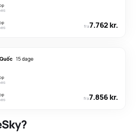
top
nes
top
7.762 kr.
fra
nes
 Quốc
15 dage
top
nes
top
7.856 kr.
fra
nes
 eSky?