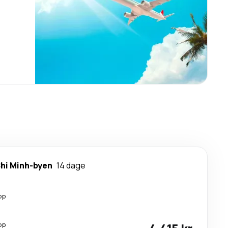
hi Minh-byen
14 dage
op
op