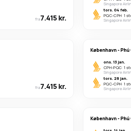
Singapore Airli
tors. 04 feb.
7.415 kr.
PQC
-
CPH
·
1 s
fra
Singapore Airli
København
-
Phú
ons. 13 jan.
CPH
-
PQC
·
1 s
Singapore Airli
tors. 28 jan.
7.415 kr.
PQC
-
CPH
·
1 s
fra
Singapore Airli
København
-
Phú
tors. 14 jan.