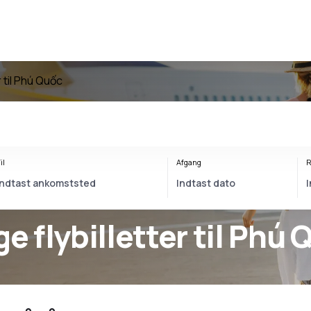
r til Phú Quốc
il
Afgang
R
c - Billige flybilletter til Ph