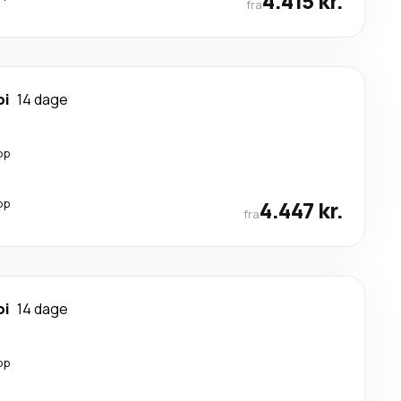
4.415 kr.
fra
oi
14 dage
op
op
4.447 kr.
fra
oi
14 dage
op