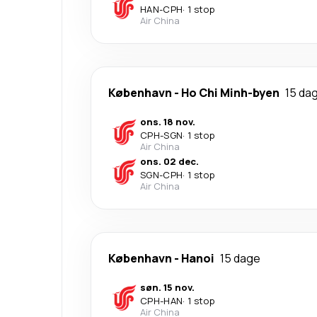
HAN
-
CPH
·
1 stop
Air China
København
-
Ho Chi Minh-byen
15 da
ons. 18 nov.
CPH
-
SGN
·
1 stop
Air China
ons. 02 dec.
SGN
-
CPH
·
1 stop
Air China
København
-
Hanoi
15 dage
søn. 15 nov.
CPH
-
HAN
·
1 stop
Air China