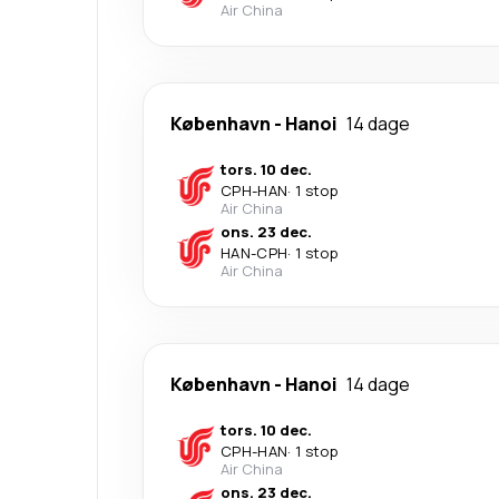
Air China
København
-
Hanoi
14 dage
tors. 10 dec.
CPH
-
HAN
·
1 stop
Air China
ons. 23 dec.
HAN
-
CPH
·
1 stop
Air China
København
-
Hanoi
14 dage
tors. 10 dec.
CPH
-
HAN
·
1 stop
Air China
ons. 23 dec.