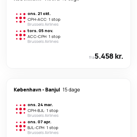
ons. 21 okt.
CPH
-
ACC
·
1 stop
Brussels Airlines
tors. 05 nov.
ACC
-
CPH
·
1 stop
Brussels Airlines
5.458 kr.
fra
København
-
Banjul
15 dage
ons. 24 mar.
CPH
-
BJL
·
1 stop
Brussels Airlines
ons. 07 apr.
BJL
-
CPH
·
1 stop
Brussels Airlines