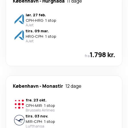
København
-
Hurghada
11 dage
lør. 27 feb.
CPH
-
HRG
·
1 stop
AJet
tirs. 09 mar.
HRG
-
CPH
·
1 stop
AJet
1.798 kr.
fra
København
-
Monastir
12 dage
fre. 23 okt.
CPH
-
MIR
·
1 stop
Brussels Airlines
tirs. 03 nov.
MIR
-
CPH
·
1 stop
Lufthansa