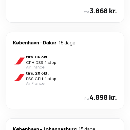
3.868 kr.
fra
København
-
Dakar
15 dage
tirs. 06 okt.
CPH
-
DSS
·
1 stop
Air France
tirs. 20 okt.
DSS
-
CPH
·
1 stop
Air France
4.898 kr.
fra
København
-
Johannesburg
15 dage