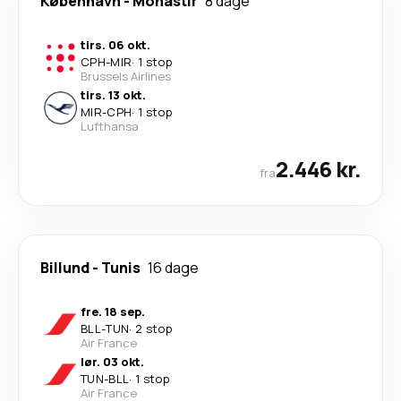
København
-
Monastir
8 dage
tirs. 06 okt.
CPH
-
MIR
·
1 stop
Brussels Airlines
tirs. 13 okt.
MIR
-
CPH
·
1 stop
Lufthansa
2.446 kr.
fra
Billund
-
Tunis
16 dage
fre. 18 sep.
BLL
-
TUN
·
2 stop
Air France
lør. 03 okt.
TUN
-
BLL
·
1 stop
Air France