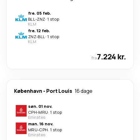
fre. 05 feb.
BLL
-
ZNZ
·
1 stop
KLM
fre. 12 feb.
ZNZ
-
BLL
·
1 stop
KLM
7.224 kr.
fra
København
-
Port Louis
16 dage
søn. 01 nov.
CPH
-
MRU
·
1 stop
Emirates
man. 16 nov.
MRU
-
CPH
·
1 stop
Emirates