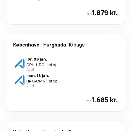
1.879 kr.
fra
København
-
Hurghada
10 dage
lør. 09 jan.
CPH
-
HRG
·
1 stop
AJet
man. 18 jan.
HRG
-
CPH
·
1 stop
AJet
1.685 kr.
fra