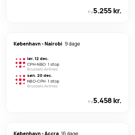
5.255 kr.
fra
København
-
Nairobi
9 dage
lør. 12 dec.
CPH
-
NBO
·
1 stop
Brussels Airlines
søn. 20 dec.
NBO
-
CPH
·
1 stop
Brussels Airlines
5.458 kr.
fra
København
-
Accra
16 dage