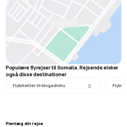
Se på kort
Populære flyrejser til Somalia. Rejsende elsker
også disse destinationer
Flybilletter til Mogadishu
Flybil
Planlæg din rejse