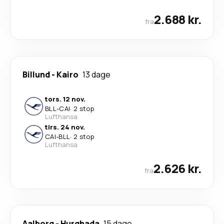
2.688 kr.
fra
Billund
-
Kairo
13 dage
tors. 12 nov.
BLL
-
CAI
·
2 stop
Lufthansa
tirs. 24 nov.
CAI
-
BLL
·
2 stop
Lufthansa
2.626 kr.
fra
Aalborg
-
Hurghada
15 dage