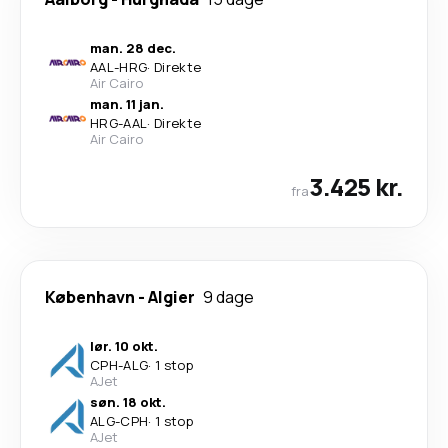
man. 28 dec.
AAL
-
HRG
·
Direkte
Air Cairo
man. 11 jan.
HRG
-
AAL
·
Direkte
Air Cairo
3.425 kr.
fra
København
-
Algier
9 dage
lør. 10 okt.
CPH
-
ALG
·
1 stop
AJet
søn. 18 okt.
ALG
-
CPH
·
1 stop
AJet