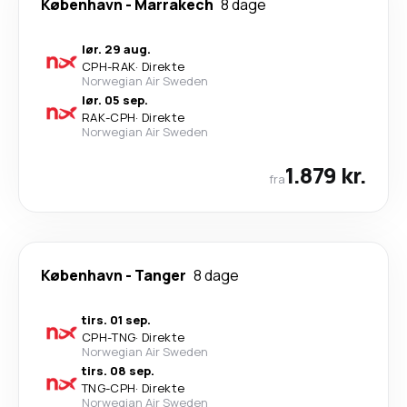
København
-
Marrakech
8 dage
lør. 29 aug.
CPH
-
RAK
·
Direkte
Norwegian Air Sweden
lør. 05 sep.
RAK
-
CPH
·
Direkte
Norwegian Air Sweden
1.879 kr.
fra
København
-
Tanger
8 dage
tirs. 01 sep.
CPH
-
TNG
·
Direkte
Norwegian Air Sweden
tirs. 08 sep.
TNG
-
CPH
·
Direkte
Norwegian Air Sweden