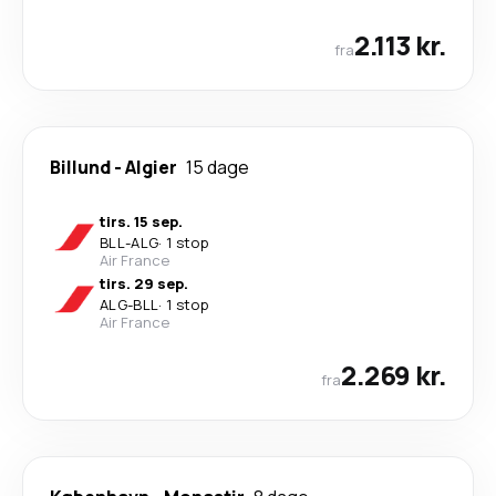
2.113 kr.
fra
Billund
-
Algier
15 dage
tirs. 15 sep.
BLL
-
ALG
·
1 stop
Air France
tirs. 29 sep.
ALG
-
BLL
·
1 stop
Air France
2.269 kr.
fra