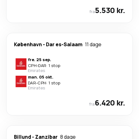
5.530 kr.
fra
København
-
Dar es-Salaam
11 dage
fre. 25 sep.
CPH
-
DAR
·
1 stop
Emirates
man. 05 okt.
DAR
-
CPH
·
1 stop
Emirates
6.420 kr.
fra
Billund
-
Zanzibar
8 dage