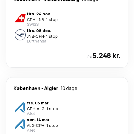
tirs. 24 nov.
CPH
-
JNB
·
1 stop
SWISS
tirs. 08 dec.
JNB
-
CPH
·
1 stop
Lufthansa
5.248 kr.
fra
København
-
Algier
10 dage
fre. 05 mar.
CPH
-
ALG
·
1 stop
AJet
søn. 14 mar.
ALG
-
CPH
·
1 stop
AJet