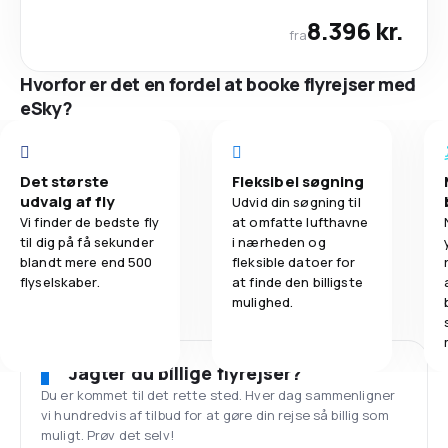
8.396 kr.
fra
Hvorfor er det en fordel at booke flyrejser med
eSky?
Det største
Fleksibel søgning
udvalg af fly
Udvid din søgning til
Vi finder de bedste fly
at omfatte lufthavne
til dig på få sekunder
i nærheden og
blandt mere end 500
fleksible datoer for
flyselskaber.
at finde den billigste
mulighed.
Jagter du billige flyrejser?
Du er kommet til det rette sted. Hver dag sammenligner
vi hundredvis af tilbud for at gøre din rejse så billig som
muligt. Prøv det selv!