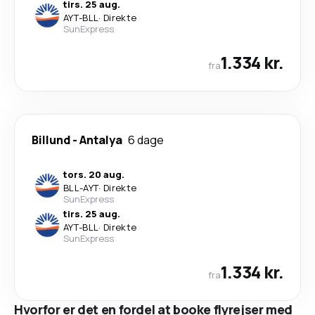
tirs. 25 aug.
AYT
-
BLL
·
Direkte
SunExpress
1.334 kr.
fra
Billund
-
Antalya
6 dage
tors. 20 aug.
BLL
-
AYT
·
Direkte
SunExpress
tirs. 25 aug.
AYT
-
BLL
·
Direkte
SunExpress
1.334 kr.
fra
Hvorfor er det en fordel at booke flyrejser med