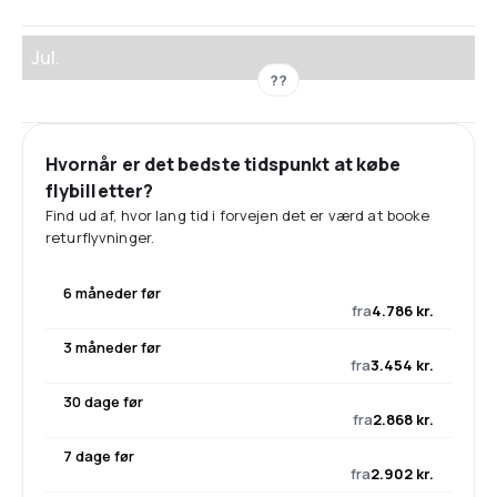
Jul.
??
Hvornår er det bedste tidspunkt at købe
flybilletter?
Find ud af, hvor lang tid i forvejen det er værd at booke
returflyvninger.
6 måneder før
fra
4.786 kr.
3 måneder før
fra
3.454 kr.
30 dage før
fra
2.868 kr.
7 dage før
fra
2.902 kr.