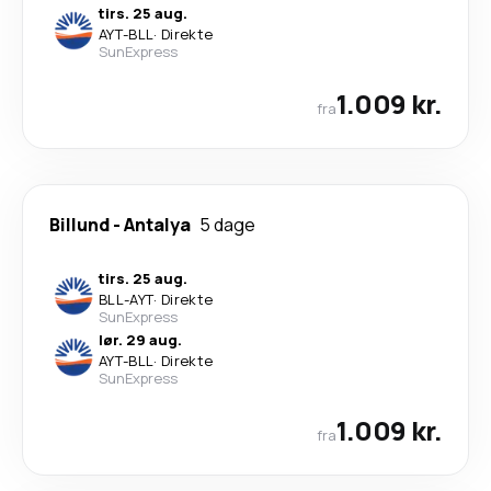
tirs. 25 aug.
AYT
-
BLL
·
Direkte
SunExpress
1.009 kr.
fra
Billund
-
Antalya
5 dage
tirs. 25 aug.
BLL
-
AYT
·
Direkte
SunExpress
lør. 29 aug.
AYT
-
BLL
·
Direkte
SunExpress
1.009 kr.
fra