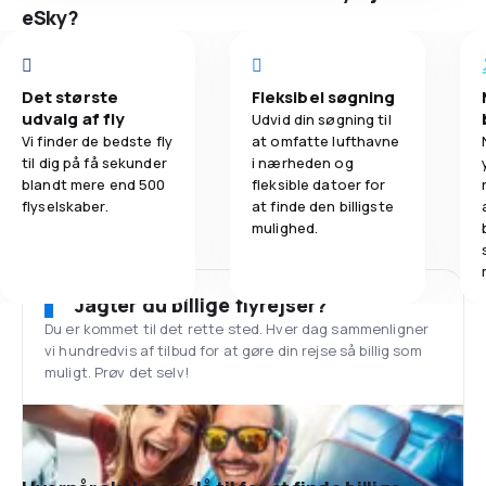
eSky?
Det største
Fleksibel søgning
udvalg af fly
Udvid din søgning til
Vi finder de bedste fly
at omfatte lufthavne
til dig på få sekunder
i nærheden og
blandt mere end 500
fleksible datoer for
flyselskaber.
at finde den billigste
mulighed.
Jagter du billige flyrejser?
Du er kommet til det rette sted. Hver dag sammenligner
vi hundredvis af tilbud for at gøre din rejse så billig som
muligt. Prøv det selv!