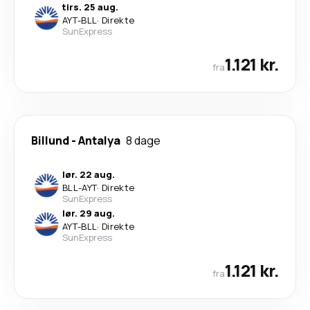
tirs. 25 aug.
AYT
-
BLL
·
Direkte
SunExpress
1.121 kr.
fra
Billund
-
Antalya
8 dage
lør. 22 aug.
BLL
-
AYT
·
Direkte
SunExpress
lør. 29 aug.
AYT
-
BLL
·
Direkte
SunExpress
1.121 kr.
fra