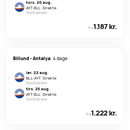
tors. 20 aug.
AYT
-
BLL
·
Direkte
SunExpress
1.187 kr.
fra
Billund
-
Antalya
4 dage
lør. 22 aug.
BLL
-
AYT
·
Direkte
SunExpress
tirs. 25 aug.
AYT
-
BLL
·
Direkte
SunExpress
1.222 kr.
fra