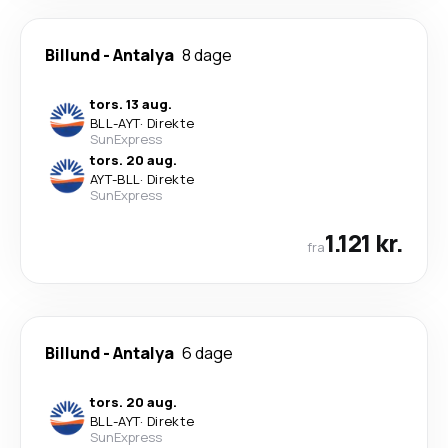
Billund
-
Antalya
8 dage
tors. 13 aug.
BLL
-
AYT
·
Direkte
SunExpress
tors. 20 aug.
AYT
-
BLL
·
Direkte
SunExpress
1.121 kr.
fra
Billund
-
Antalya
6 dage
tors. 20 aug.
BLL
-
AYT
·
Direkte
SunExpress