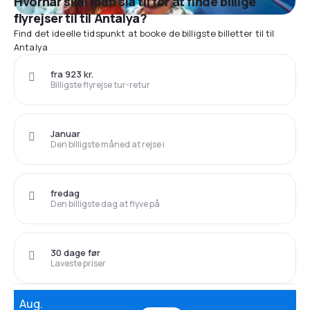
Hvornår skal man slå til for at finde billige
flyrejser til til Antalya?
Find det ideelle tidspunkt at booke de billigste billetter til til
Antalya
fra 923 kr.
Billigste flyrejse tur-retur
Januar
Den billigste måned at rejse i
fredag
Den billigste dag at flyve på
30 dage før
Laveste priser
Aug.