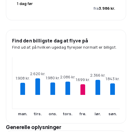
1 dag før
fra
3.986 kr.
Find den billigste dag at flyve på
Find ud af, på hvilken ugedag flyrejser normalt er billigst.
2.620 kr.
2.366 kr.
2.086 kr.
1.980 kr.
1.908 kr.
1.843 kr.
1.699 kr.
man.
tirs.
ons.
tors.
fre.
lør.
søn.
Generelle oplysninger