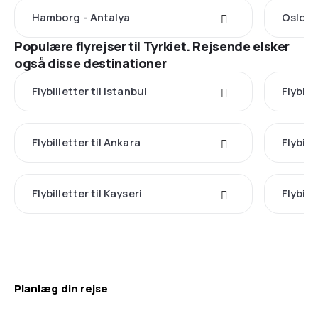
Hamborg - Antalya
Oslo -
Populære flyrejser til Tyrkiet. Rejsende elsker
også disse destinationer
Flybilletter til Istanbul
Flybill
Flybilletter til Ankara
Flybille
Flybilletter til Kayseri
Flybill
Planlæg din rejse