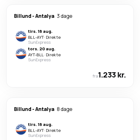
Billund
-
Antalya
3 dage
tirs. 18 aug.
BLL
-
AYT
·
Direkte
SunExpress
tors. 20 aug.
AYT
-
BLL
·
Direkte
SunExpress
1.233 kr.
fra
Billund
-
Antalya
8 dage
tirs. 18 aug.
BLL
-
AYT
·
Direkte
SunExpress