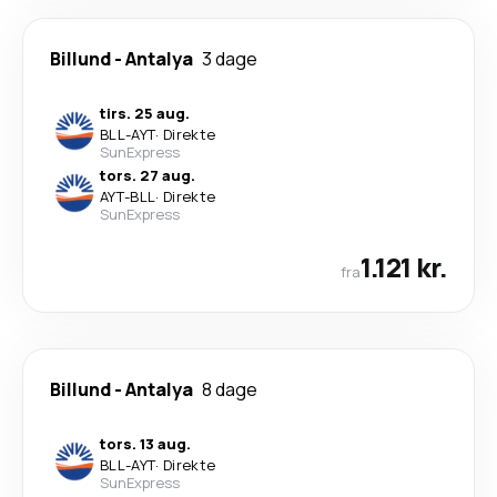
Billund
-
Antalya
3 dage
tirs. 25 aug.
BLL
-
AYT
·
Direkte
SunExpress
tors. 27 aug.
AYT
-
BLL
·
Direkte
SunExpress
1.121 kr.
fra
Billund
-
Antalya
8 dage
tors. 13 aug.
BLL
-
AYT
·
Direkte
SunExpress