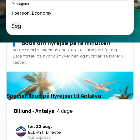
Passagerer
Søg
Book din flyrejse på få minutter!
Vores smarte søgemaskine klarer alt arbejdet for dig.
Bare fortæl os, hvor du flyver hen og hvornår, så klarer vi
resten.
Specialtilbud på flyrejser til Antalya
Billund
-
Antalya
4 dage
lør. 22 aug.
BLL
-
AYT
·
Direkte
SunExpress