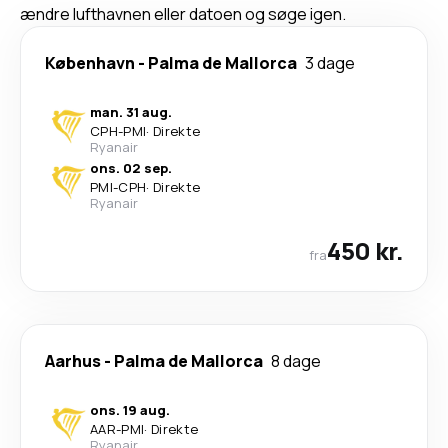
ændre lufthavnen eller datoen og søge igen.
København
-
Palma de Mallorca
3 dage
man. 31 aug.
CPH
-
PMI
·
Direkte
Ryanair
ons. 02 sep.
PMI
-
CPH
·
Direkte
Ryanair
450 kr.
fra
Aarhus
-
Palma de Mallorca
8 dage
ons. 19 aug.
AAR
-
PMI
·
Direkte
Ryanair