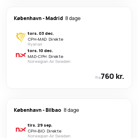
København
-
Madrid
8 dage
tors. 03 dec.
CPH
-
MAD
·
Direkte
Ryanair
tors. 10 dec.
MAD
-
CPH
·
Direkte
Norwegian Air Sweden
760 kr.
fra
København
-
Bilbao
8 dage
tirs. 29 sep.
CPH
-
BIO
·
Direkte
Norwegian Air Sweden