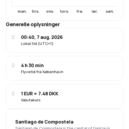
man.
tirs.
ons.
tors.
fre.
lør.
søn.
Generelle oplysninger
00:40, 7 aug. 2026
Lokal tid (UTC+1)
4 h 30 min
Flyvetid fra København
1 EUR = 7.48 DKK
Valutakurs
Santiago de Compostela
Santiago de Compostela is the capital of Galicia in