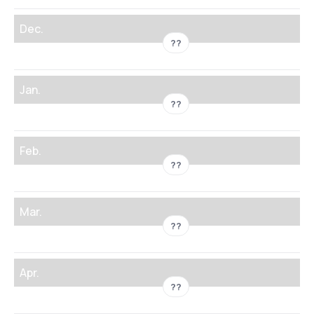
Dec.
??
Jan.
??
Feb.
??
Mar.
??
Apr.
??