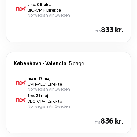
tirs. 06 okt.
BIO
-
CPH
·
Direkte
Norwegian Air Sweden
833 kr.
fra
København
-
Valencia
5 dage
man. 17 maj
CPH
-
VLC
·
Direkte
Norwegian Air Sweden
fre. 21 maj
VLC
-
CPH
·
Direkte
Norwegian Air Sweden
836 kr.
fra