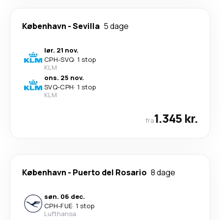
København
-
Sevilla
5 dage
lør. 21 nov.
CPH
-
SVQ
·
1 stop
KLM
ons. 25 nov.
SVQ
-
CPH
·
1 stop
KLM
1.345 kr.
fra
København
-
Puerto del Rosario
8 dage
søn. 06 dec.
CPH
-
FUE
·
1 stop
Lufthansa