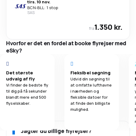
tirs. 10 nov.
BCN
-
BLL
·
1 stop
SAS
1.350 kr.
fra
Hvorfor er det en fordel at booke flyrejser med
eSky?
Det største
Fleksibel søgning
udvalg af fly
Udvid din søgning til
Vi finder de bedste fly
at omfatte lufthavne
til dig på få sekunder
i nærheden og
blandt mere end 500
fleksible datoer for
flyselskaber.
at finde den billigste
mulighed.
Jagter du billige flyrejser?