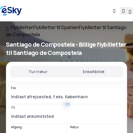
Flybilletter
Flybilletter til Spanien
Flybilletter til Santiago
de Compostela
Santiago de Compostela - Billige flybilletter
til Santiago de Compostela
Tur/retur
Enkeltbillet
Fra
Til
Afgang
Retur