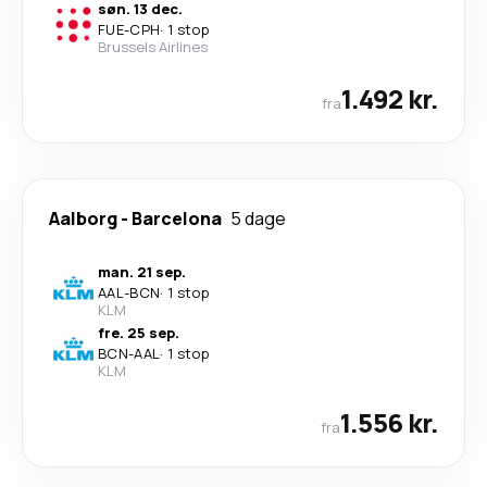
søn. 13 dec.
FUE
-
CPH
·
1 stop
Brussels Airlines
1.492 kr.
fra
Aalborg
-
Barcelona
5 dage
man. 21 sep.
AAL
-
BCN
·
1 stop
KLM
fre. 25 sep.
BCN
-
AAL
·
1 stop
KLM
1.556 kr.
fra