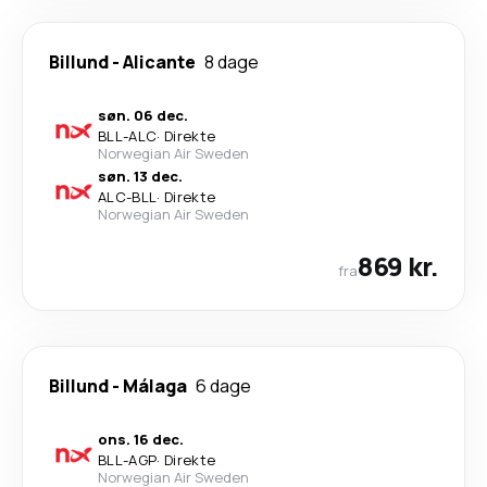
Billund
-
Alicante
8 dage
søn. 06 dec.
BLL
-
ALC
·
Direkte
Norwegian Air Sweden
søn. 13 dec.
ALC
-
BLL
·
Direkte
Norwegian Air Sweden
869 kr.
fra
Billund
-
Málaga
6 dage
ons. 16 dec.
BLL
-
AGP
·
Direkte
Norwegian Air Sweden