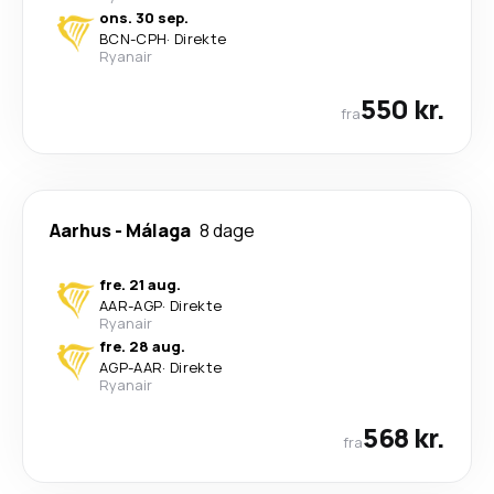
ons. 30 sep.
BCN
-
CPH
·
Direkte
Ryanair
550 kr.
fra
Aarhus
-
Málaga
8 dage
fre. 21 aug.
AAR
-
AGP
·
Direkte
Ryanair
fre. 28 aug.
AGP
-
AAR
·
Direkte
Ryanair
568 kr.
fra