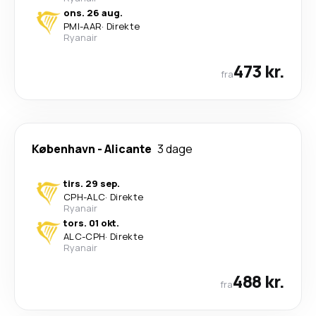
ons. 26 aug.
PMI
-
AAR
·
Direkte
Ryanair
473 kr.
fra
København
-
Alicante
3 dage
tirs. 29 sep.
CPH
-
ALC
·
Direkte
Ryanair
tors. 01 okt.
ALC
-
CPH
·
Direkte
Ryanair
488 kr.
fra