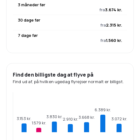
3 måneder før
fra
3.674 kr.
30 dage før
fra
2.315 kr.
7 dage før
fra
1.560 kr.
Find den billigste dag at flyve på
Find ud af, på hvilken ugedag flyrejser normalt er billigst.
6.389 kr.
3.830 kr.
3.668 kr.
3.153 kr.
3.072 kr.
2.910 kr.
1.579 kr.