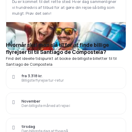
Du er kommet til det rette sted. Hver dag sammenligner
vi hundredvis af tilbud for at gøre din rejse så billig som
muligt. Prøv det selv!
Hvornår skal man slå til for at finde billige
flyrejser til til Santiago de Compostela?
Find det ideelle tidspunkt at booke de billigste billetter til til
Santiago de Compostela
fra 3.318 kr.
Billigste flyrejse tur-retur
November
Den billigste måned at rejse i
tirsdag
Den billigste dag at flyve på