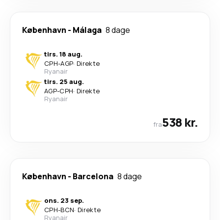
København
-
Málaga
8 dage
tirs. 18 aug.
CPH
-
AGP
·
Direkte
Ryanair
tirs. 25 aug.
AGP
-
CPH
·
Direkte
Ryanair
538 kr.
fra
København
-
Barcelona
8 dage
ons. 23 sep.
CPH
-
BCN
·
Direkte
Ryanair