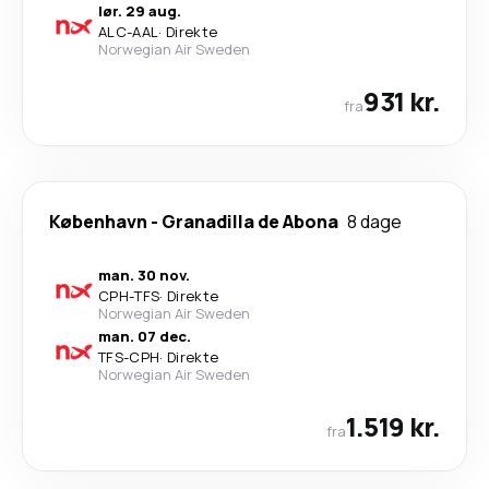
lør. 29 aug.
ALC
-
AAL
·
Direkte
Norwegian Air Sweden
931 kr.
fra
København
-
Granadilla de Abona
8 dage
man. 30 nov.
CPH
-
TFS
·
Direkte
Norwegian Air Sweden
man. 07 dec.
TFS
-
CPH
·
Direkte
Norwegian Air Sweden
1.519 kr.
fra