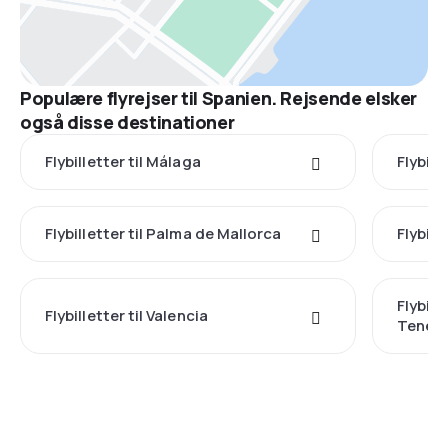
Populære flyrejser til Spanien. Rejsende elsker
også disse destinationer
Flybilletter til Málaga
Flybill
Flybilletter til Palma de Mallorca
Flybill
Flybill
Flybilletter til Valencia
Teneri