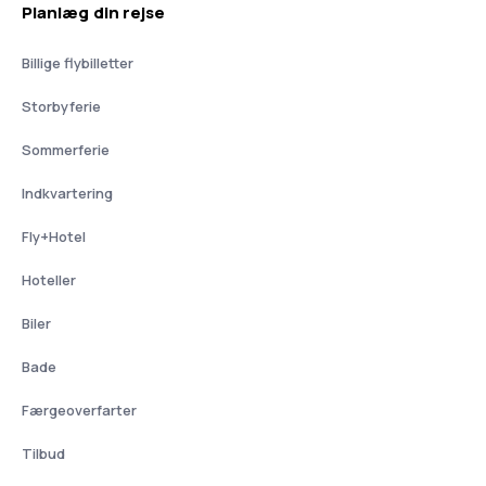
Planlæg din rejse
Billige flybilletter
Storbyferie
Sommerferie
Indkvartering
Fly+Hotel
Hoteller
Biler
Bade
Færgeoverfarter
Tilbud