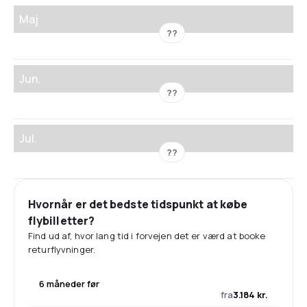
Maj
??
Jun.
??
Jul.
??
Hvornår er det bedste tidspunkt at købe
flybilletter?
Find ud af, hvor lang tid i forvejen det er værd at booke
returflyvninger.
6 måneder før
fra
3.184 kr.