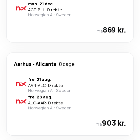
man. 21 dec.
AGP
-
BLL
·
Direkte
Norwegian Air Sweden
869 kr.
fra
Aarhus
-
Alicante
8 dage
fre. 21 aug.
AAR
-
ALC
·
Direkte
Norwegian Air Sweden
fre. 28 aug.
ALC
-
AAR
·
Direkte
Norwegian Air Sweden
903 kr.
fra