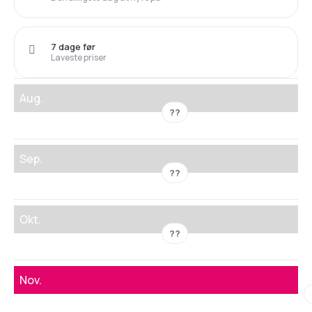
7 dage før
Laveste priser
Aug.
??
Sep.
??
Okt.
??
Nov.