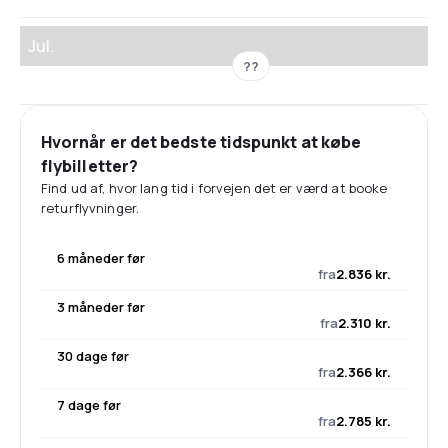
Jul.
??
Hvornår er det bedste tidspunkt at købe
flybilletter?
Find ud af, hvor lang tid i forvejen det er værd at booke
returflyvninger.
6 måneder før
fra
2.836 kr.
3 måneder før
fra
2.310 kr.
30 dage før
fra
2.366 kr.
7 dage før
fra
2.785 kr.