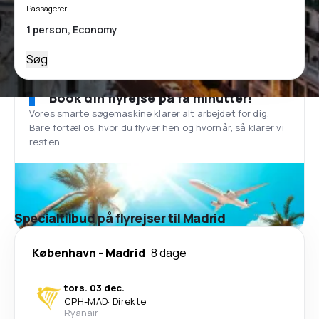
Passagerer
Søg
Book din flyrejse på få minutter!
Vores smarte søgemaskine klarer alt arbejdet for dig.
Bare fortæl os, hvor du flyver hen og hvornår, så klarer vi
resten.
Specialtilbud på flyrejser til Madrid
København
-
Madrid
8 dage
tors. 03 dec.
CPH
-
MAD
·
Direkte
Ryanair