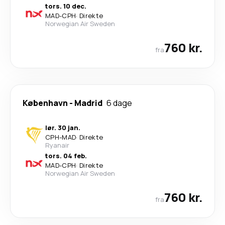
tors. 10 dec.
MAD
-
CPH
·
Direkte
Norwegian Air Sweden
760 kr.
fra
København
-
Madrid
6 dage
lør. 30 jan.
CPH
-
MAD
·
Direkte
Ryanair
tors. 04 feb.
MAD
-
CPH
·
Direkte
Norwegian Air Sweden
760 kr.
fra