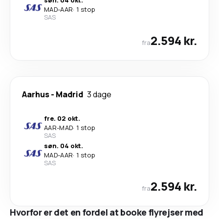
søn. 04 okt.
MAD
-
AAR
·
1 stop
SAS
2.594 kr.
fra
Aarhus
-
Madrid
3 dage
fre. 02 okt.
AAR
-
MAD
·
1 stop
SAS
søn. 04 okt.
MAD
-
AAR
·
1 stop
SAS
2.594 kr.
fra
Hvorfor er det en fordel at booke flyrejser med