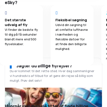
eSky?
Det største
Fleksibel søgning
udvalg af fly
Udvid din søgning til
Vi finder de bedste fly
at omfatte lufthavne
til dig på få sekunder
i nærheden og
blandt mere end 500
fleksible datoer for
flyselskaber.
at finde den billigste
mulighed.
Jagter du billige flyrejser?
Du er kommet til det rette sted. Hver dag sammenligner
vi hundredvis af tilbud for at gøre din rejse så billig som
muligt. Prøv det selv!
Hvornår skal man slå til for at finde billige