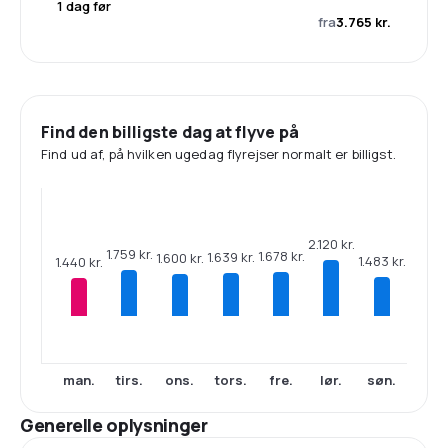
1 dag før
fra
3.765 kr.
Find den billigste dag at flyve på
Find ud af, på hvilken ugedag flyrejser normalt er billigst.
2.120 kr.
1.759 kr.
1.678 kr.
1.639 kr.
1.600 kr.
1.483 kr.
1.440 kr.
man.
tirs.
ons.
tors.
fre.
lør.
søn.
Generelle oplysninger