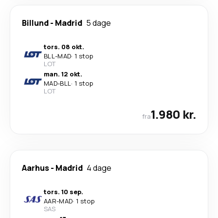
Billund
-
Madrid
5 dage
tors. 08 okt.
BLL
-
MAD
·
1 stop
LOT
man. 12 okt.
MAD
-
BLL
·
1 stop
LOT
1.980 kr.
fra
Aarhus
-
Madrid
4 dage
tors. 10 sep.
AAR
-
MAD
·
1 stop
SAS