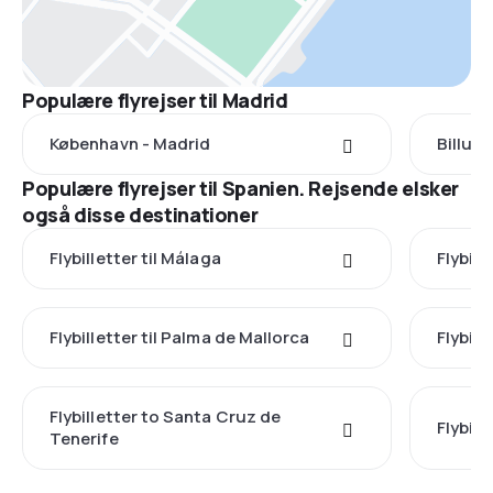
Populære flyrejser til Madrid
København - Madrid
Billun
Populære flyrejser til Spanien. Rejsende elsker
også disse destinationer
Flybilletter til Málaga
Flybill
Flybilletter til Palma de Mallorca
Flybill
Flybilletter to Santa Cruz de
Flybille
Tenerife