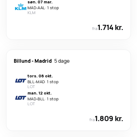
søn. 07 mar.
MAD
-
AAL
·
1 stop
KLM
1.714 kr.
fra
Billund
-
Madrid
5 dage
tors. 08 okt.
BLL
-
MAD
·
1 stop
LOT
man. 12 okt.
MAD
-
BLL
·
1 stop
LOT
1.809 kr.
fra