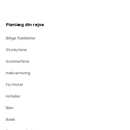
Planlæg din rejse
Billige flybilletter
Storbyferie
Sommerferie
Indkvartering
Fly+Hotel
Hoteller
Biler
Bade