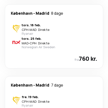
København
-
Madrid
8 dage
tors. 18 feb.
CPH
-
MAD
·
Direkte
Ryanair
tors. 25 feb.
MAD
-
CPH
·
Direkte
Norwegian Air Sweden
760 kr.
fra
København
-
Madrid
7 dage
fre. 19 feb.
CPH
-
MAD
·
Direkte
Ryanair