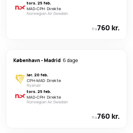
tors. 25 feb.
MAD
-
CPH
·
Direkte
Norwegian Air Sweden
760 kr.
fra
København
-
Madrid
6 dage
lør. 20 feb.
CPH
-
MAD
·
Direkte
Ryanair
tors. 25 feb.
MAD
-
CPH
·
Direkte
Norwegian Air Sweden
760 kr.
fra