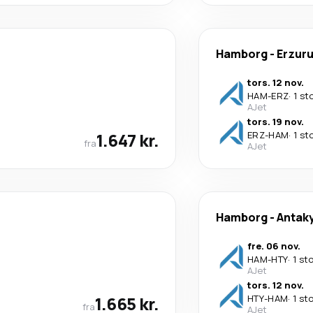
Hamborg
-
Erzur
tors. 12 nov.
HAM
-
ERZ
·
1 st
AJet
tors. 19 nov.
1.647 kr.
ERZ
-
HAM
·
1 st
fra
AJet
Hamborg
-
Antak
fre. 06 nov.
HAM
-
HTY
·
1 st
AJet
tors. 12 nov.
1.665 kr.
HTY
-
HAM
·
1 st
fra
AJet