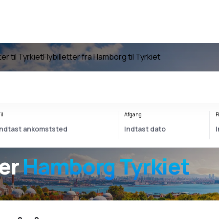
ter til Tyrkiet
Flybilletter fra Hamborg til Tyrkiet
il
Afgang
R
ter
Hamborg Tyrkiet