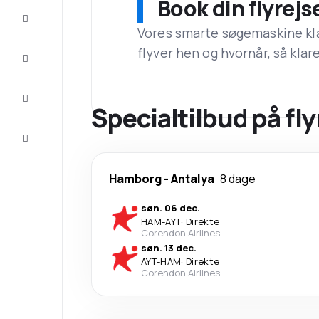
Book din flyrejs
Tilbud
Vores smarte søgemaskine klar
flyver hen og hvornår, så klare
Færdiggør
rejsen
Inspiration
og tips
Specialtilbud på fly
Kundeservice
Hamborg
-
Antalya
8 dage
søn. 06 dec.
HAM
-
AYT
·
Direkte
Corendon Airlines
søn. 13 dec.
AYT
-
HAM
·
Direkte
Corendon Airlines