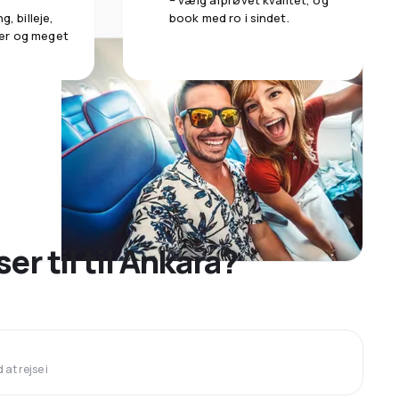
– vælg afprøvet kvalitet, og
g, billeje,
book med ro i sindet.
er og meget
ser til til Ankara?
at rejse i