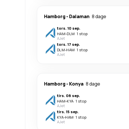
Hamborg
-
Dalaman
8 dage
tors. 10 sep.
HAM
-
DLM
·
1 stop
AJet
tors. 17 sep.
DLM
-
HAM
·
1 stop
AJet
Hamborg
-
Konya
8 dage
tirs. 08 sep.
HAM
-
KYA
·
1 stop
AJet
tirs. 15 sep.
KYA
-
HAM
·
1 stop
AJet