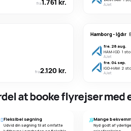
1.761 kr.
fra
AJet
Hamborg
-
Iğdır
fre. 28 aug.
HAM
-
IGD
·
1 sto
AJet
fre. 04 sep.
2.120 kr.
IGD
-
HAM
·
2 st
fra
AJet
ordel at booke flyrejser med
Fleksibel søgning
Mange bekvemm
Udvid din søgning til at omfatte
Nyd godt af yderlige