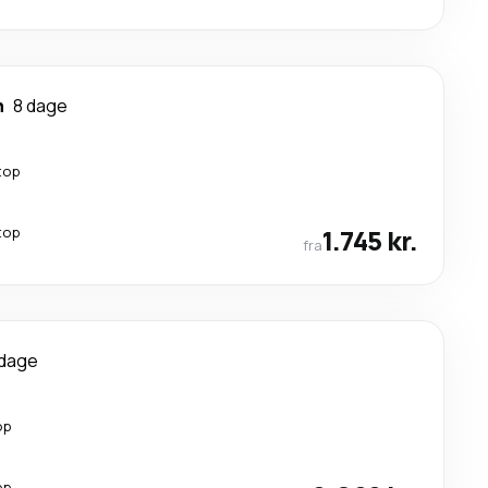
n
8 dage
top
top
1.745 kr.
fra
 dage
op
op