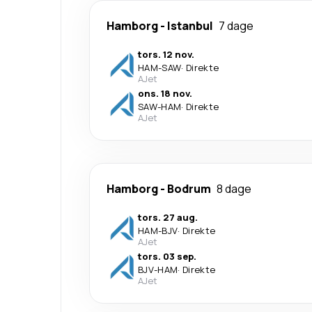
Hamborg
-
Istanbul
7 dage
tors. 12 nov.
HAM
-
SAW
·
Direkte
AJet
ons. 18 nov.
SAW
-
HAM
·
Direkte
AJet
Hamborg
-
Bodrum
8 dage
tors. 27 aug.
HAM
-
BJV
·
Direkte
AJet
tors. 03 sep.
BJV
-
HAM
·
Direkte
AJet