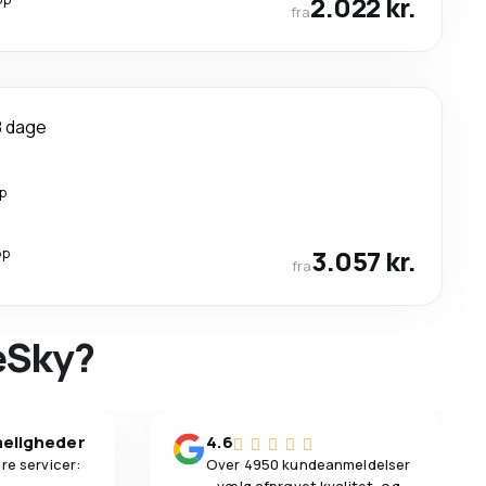
2.022 kr.
fra
8 dage
p
op
3.057 kr.
fra
 eSky?
eligheder
4.6
re servicer:
Over 4950 kundeanmeldelser