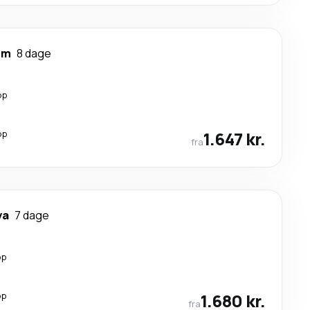
um
8 dage
op
op
1.647 kr.
fra
ya
7 dage
op
op
1.680 kr.
fra