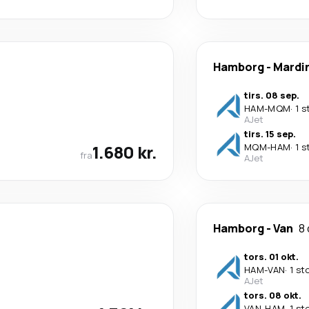
Hamborg
-
Mardi
tirs. 08 sep.
HAM
-
MQM
·
1 s
AJet
tirs. 15 sep.
1.680 kr.
MQM
-
HAM
·
1 s
fra
AJet
Hamborg
-
Van
8
tors. 01 okt.
HAM
-
VAN
·
1 st
AJet
tors. 08 okt.
VAN
-
HAM
·
1 st