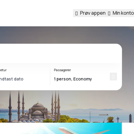
Prøv appen
Min konto
etur
Passagerer