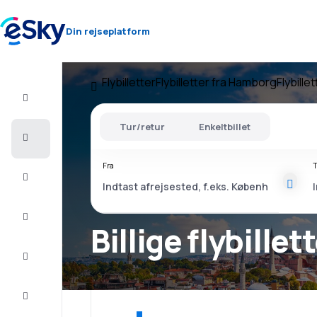
Din rejseplatform
Flybilletter
Flybilletter fra Hamborg
Flybillet
Fly+Hotel
Tur/retur
Enkeltbillet
Billige
flybilletter
Fra
T
Sommerferie
Afbudsrejser
Billige flybillet
Storbyferie
Indkvartering