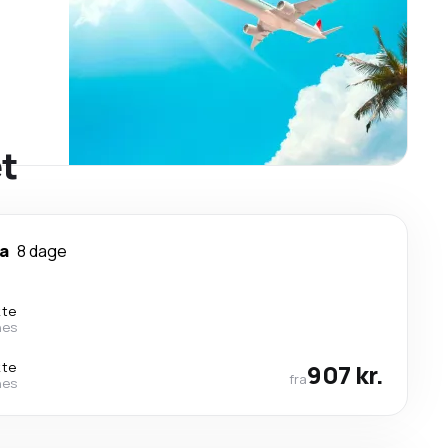
et
ya
8 dage
kte
nes
kte
907 kr.
fra
nes