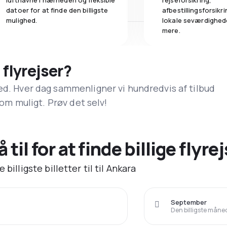
lufthavne i nærheden og fleksible
rejseforsikring,
datoer for at finde den billigste
afbestillingsforsikrin
mulighed.
lokale seværdighed
mere.
 flyrejser?
ed. Hver dag sammenligner vi hundredvis af tilbud
 som muligt. Prøv det selv!
til for at finde billige flyrej
billigste billetter til til Ankara
September
Den billigste måned 