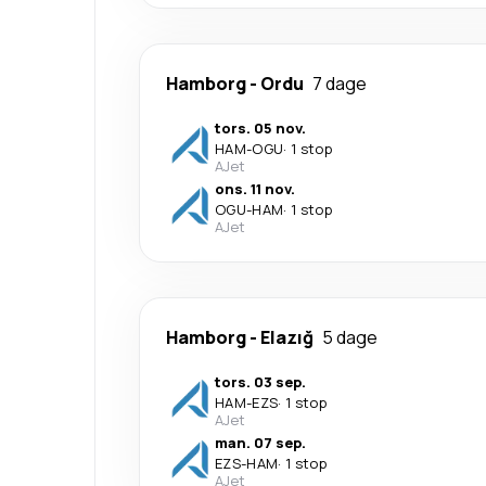
Hamborg
-
Ordu
7 dage
tors. 05 nov.
HAM
-
OGU
·
1 stop
AJet
ons. 11 nov.
OGU
-
HAM
·
1 stop
AJet
Hamborg
-
Elazığ
5 dage
tors. 03 sep.
HAM
-
EZS
·
1 stop
AJet
man. 07 sep.
EZS
-
HAM
·
1 stop
AJet