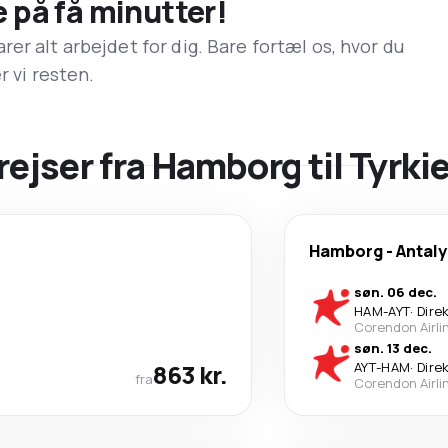
e på få minutter!
er alt arbejdet for dig. Bare fortæl os, hvor du
r vi resten.
rejser fra Hamborg til Tyrki
Hamborg
-
Antal
søn. 06 dec.
HAM
-
AYT
·
Dire
Corendon Airli
søn. 13 dec.
863 kr.
AYT
-
HAM
·
Dire
fra
Corendon Airli