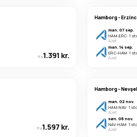
Hamborg
-
Erzin
man. 07 sep.
HAM
-
ERC
·
1 st
AJet
man. 14 sep.
1.391 kr.
ERC
-
HAM
·
1 st
fra
AJet
Hamborg
-
Nevşe
man. 02 nov.
HAM
-
NAV
·
1 st
AJet
søn. 08 nov.
1.597 kr.
NAV
-
HAM
·
1 st
fra
AJet