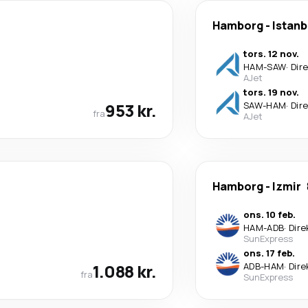
Hamborg
-
Istanb
tors. 12 nov.
HAM
-
SAW
·
Dir
AJet
tors. 19 nov.
953 kr.
SAW
-
HAM
·
Dir
fra
AJet
Hamborg
-
Izmir
ons. 10 feb.
HAM
-
ADB
·
Dire
SunExpress
ons. 17 feb.
1.088 kr.
ADB
-
HAM
·
Dire
fra
SunExpress