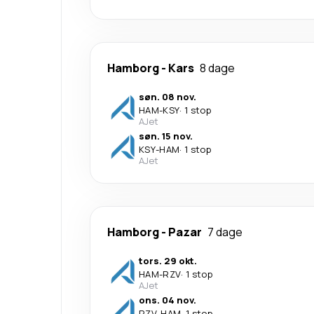
Hamborg
-
Kars
8 dage
søn. 08 nov.
HAM
-
KSY
·
1 stop
AJet
søn. 15 nov.
KSY
-
HAM
·
1 stop
AJet
Hamborg
-
Pazar
7 dage
tors. 29 okt.
HAM
-
RZV
·
1 stop
AJet
ons. 04 nov.
RZV
-
HAM
·
1 stop