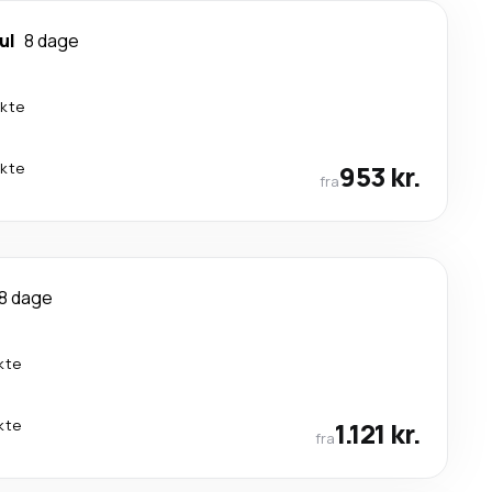
ul
8 dage
ekte
ekte
953 kr.
fra
8 dage
kte
kte
1.121 kr.
fra