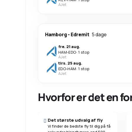
AJet
Hamborg
-
Edremit
5 dage
fre. 21 aug.
HAM
-
EDO
·
1 stop
AJet
tirs. 25 aug.
EDO
-
HAM
·
1 stop
AJet
Hvorfor er det en f
Det største udvalg af fly
Vi finder de bedste fly til dig på få