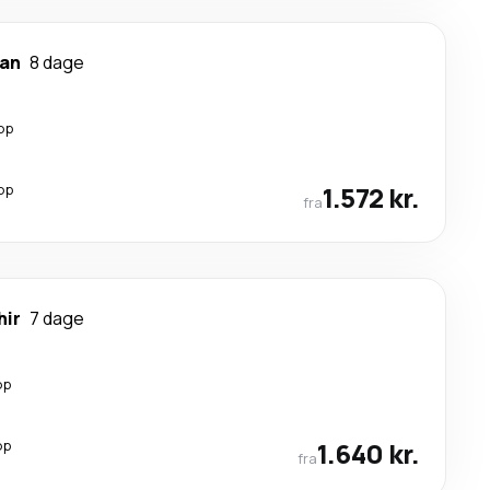
can
8 dage
op
op
1.572 kr.
fra
hir
7 dage
op
op
1.640 kr.
fra