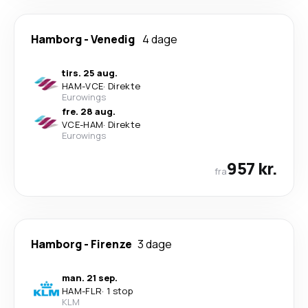
Hamborg
-
Venedig
4 dage
tirs. 25 aug.
HAM
-
VCE
·
Direkte
Eurowings
fre. 28 aug.
VCE
-
HAM
·
Direkte
Eurowings
957 kr.
fra
Hamborg
-
Firenze
3 dage
man. 21 sep.
HAM
-
FLR
·
1 stop
KLM