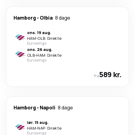
Hamborg
-
Olbia
8 dage
ons. 19 aug.
HAM
-
OLB
·
Direkte
Eurowings
ons. 26 aug.
OLB
-
HAM
·
Direkte
Eurowings
589 kr.
fra
Hamborg
-
Napoli
8 dage
lør. 15 aug.
HAM
-
NAP
·
Direkte
Eurowings