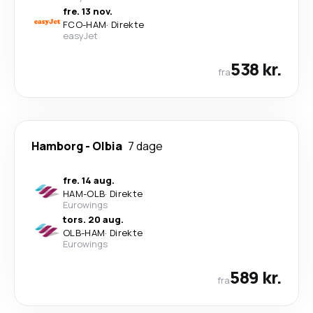
fre. 13 nov.
FCO
-
HAM
·
Direkte
easyJet
538 kr.
fra
Hamborg
-
Olbia
7 dage
fre. 14 aug.
HAM
-
OLB
·
Direkte
Eurowings
tors. 20 aug.
OLB
-
HAM
·
Direkte
Eurowings
589 kr.
fra