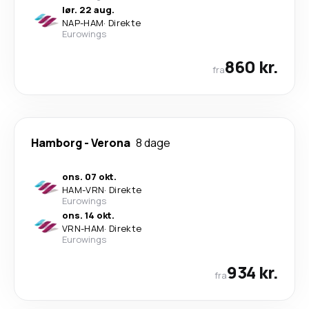
lør. 22 aug.
NAP
-
HAM
·
Direkte
Eurowings
860 kr.
fra
Hamborg
-
Verona
8 dage
ons. 07 okt.
HAM
-
VRN
·
Direkte
Eurowings
ons. 14 okt.
VRN
-
HAM
·
Direkte
Eurowings
934 kr.
fra