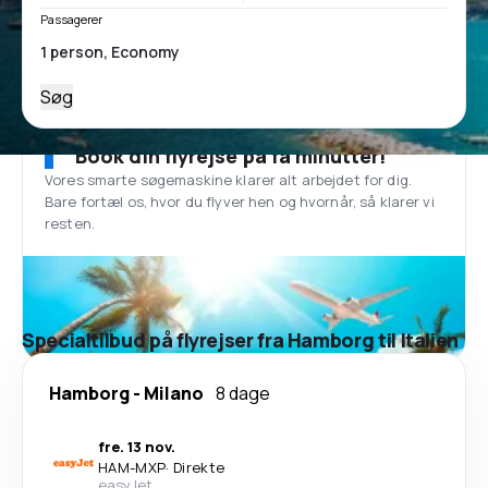
Passagerer
Søg
Book din flyrejse på få minutter!
Vores smarte søgemaskine klarer alt arbejdet for dig.
Bare fortæl os, hvor du flyver hen og hvornår, så klarer vi
resten.
Specialtilbud på flyrejser fra Hamborg til Italien
Hamborg
-
Milano
8 dage
fre. 13 nov.
HAM
-
MXP
·
Direkte
easyJet