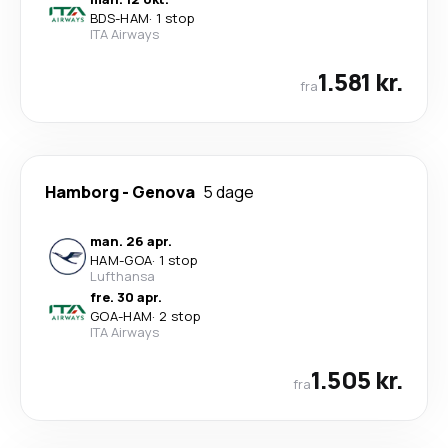
BDS
-
HAM
·
1 stop
ITA Airways
1.581 kr.
fra
Hamborg
-
Genova
5 dage
man. 26 apr.
HAM
-
GOA
·
1 stop
Lufthansa
fre. 30 apr.
GOA
-
HAM
·
2 stop
ITA Airways
1.505 kr.
fra