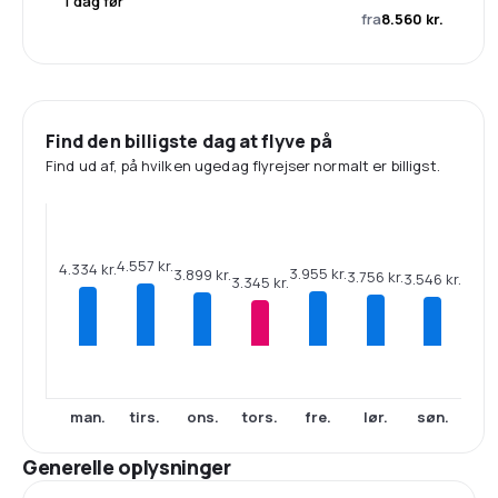
1 dag før
fra
8.560 kr.
Find den billigste dag at flyve på
Find ud af, på hvilken ugedag flyrejser normalt er billigst.
4.557 kr.
4.334 kr.
3.955 kr.
3.899 kr.
3.756 kr.
3.546 kr.
3.345 kr.
man.
tirs.
ons.
tors.
fre.
lør.
søn.
Generelle oplysninger