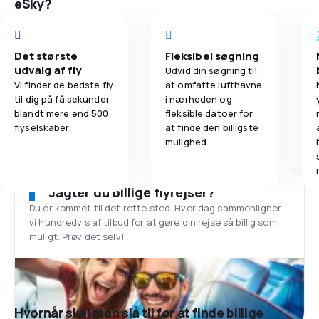
eSky?
Det største
Fleksibel søgning
udvalg af fly
Udvid din søgning til
Vi finder de bedste fly
at omfatte lufthavne
til dig på få sekunder
i nærheden og
blandt mere end 500
fleksible datoer for
flyselskaber.
at finde den billigste
mulighed.
Jagter du billige flyrejser?
Du er kommet til det rette sted. Hver dag sammenligner
vi hundredvis af tilbud for at gøre din rejse så billig som
muligt. Prøv det selv!
Hvornår skal man slå til for at finde billige