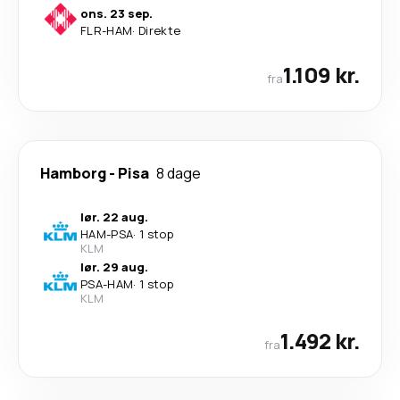
ons. 23 sep.
FLR
-
HAM
·
Direkte
1.109 kr.
fra
Hamborg
-
Pisa
8 dage
lør. 22 aug.
HAM
-
PSA
·
1 stop
KLM
lør. 29 aug.
PSA
-
HAM
·
1 stop
KLM
1.492 kr.
fra