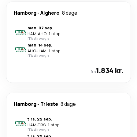
Hamborg
-
Alghero
8 dage
man. 07 sep.
HAM
-
AHO
·
1 stop
ITA Airways
man. 14 sep.
AHO
-
HAM
·
1 stop
ITA Airways
1.834 kr.
fra
Hamborg
-
Trieste
8 dage
tirs. 22 sep.
HAM
-
TRS
·
1 stop
ITA Airways
tirs. 29 sep.