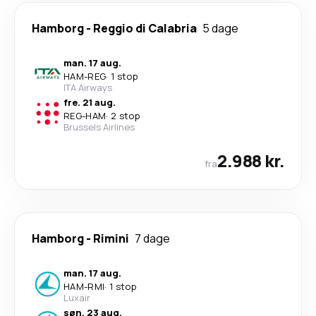
Hamborg
-
Reggio di Calabria
5 dage
man. 17 aug.
HAM
-
REG
·
1 stop
ITA Airways
fre. 21 aug.
REG
-
HAM
·
2 stop
Brussels Airlines
2.988 kr.
fra
Hamborg
-
Rimini
7 dage
man. 17 aug.
HAM
-
RMI
·
1 stop
Luxair
søn. 23 aug.