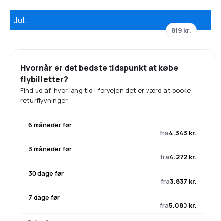
Jul.
819 kr.
Hvornår er det bedste tidspunkt at købe
flybilletter?
Find ud af, hvor lang tid i forvejen det er værd at booke
returflyvninger.
6 måneder før
fra
4.343 kr.
3 måneder før
fra
4.272 kr.
30 dage før
fra
3.837 kr.
7 dage før
fra
5.080 kr.