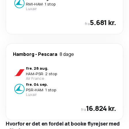
RMI
-
HAM
·
1 stop
Luxair
5.681 kr.
fra
Hamborg
-
Pescara
8 dage
fre. 28 aug.
HAM
-
PSR
·
2 stop
Air France
fre. 04 sep.
PSR
-
HAM
·
1 stop
Luxair
16.824 kr.
fra
Hvorfor er det en fordel at booke flyrejser med