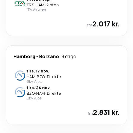
TRS
-
HAM
·
2 stop
ITA Airways
2.017 kr.
fra
Hamborg
-
Bolzano
8 dage
tirs. 17 nov.
HAM
-
BZO
·
Direkte
Sky Alps
tirs. 24 nov.
BZO
-
HAM
·
Direkte
Sky Alps
2.831 kr.
fra