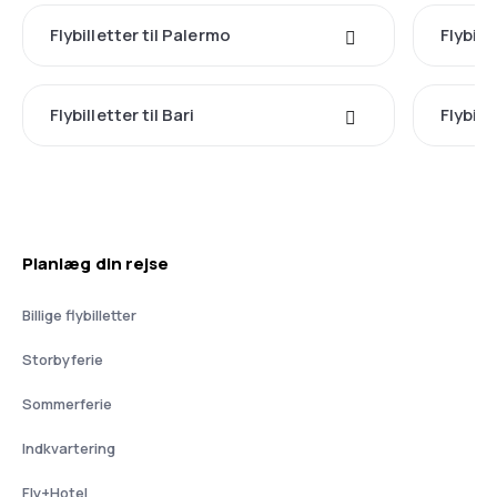
Flybilletter til Palermo
Flybill
Flybilletter til Bari
Flybill
Planlæg din rejse
Billige flybilletter
Storbyferie
Sommerferie
Indkvartering
Fly+Hotel