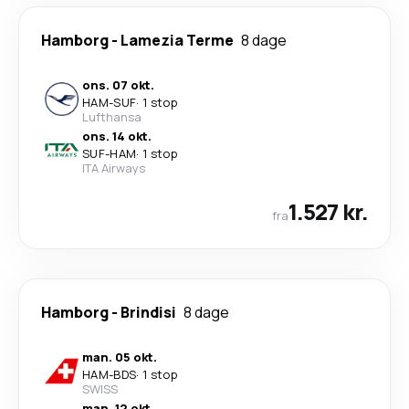
Hamborg
-
Lamezia Terme
8 dage
ons. 07 okt.
HAM
-
SUF
·
1 stop
Lufthansa
ons. 14 okt.
SUF
-
HAM
·
1 stop
ITA Airways
1.527 kr.
fra
Hamborg
-
Brindisi
8 dage
man. 05 okt.
HAM
-
BDS
·
1 stop
SWISS
man. 12 okt.