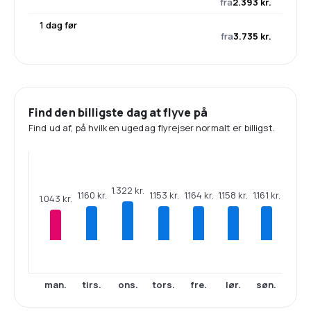
fra
2.393 kr.
1 dag før
fra
3.735 kr.
Find den billigste dag at flyve på
Find ud af, på hvilken ugedag flyrejser normalt er billigst.
1.322 kr.
1.164 kr.
1.161 kr.
1.160 kr.
1.158 kr.
1.153 kr.
1.043 kr.
man.
tirs.
ons.
tors.
fre.
lør.
søn.