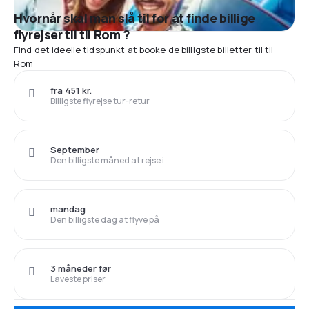
Hvornår skal man slå til for at finde billige
flyrejser til til Rom ?
Find det ideelle tidspunkt at booke de billigste billetter til til
Rom
fra 451 kr.
Billigste flyrejse tur-retur
September
Den billigste måned at rejse i
mandag
Den billigste dag at flyve på
3 måneder før
Laveste priser