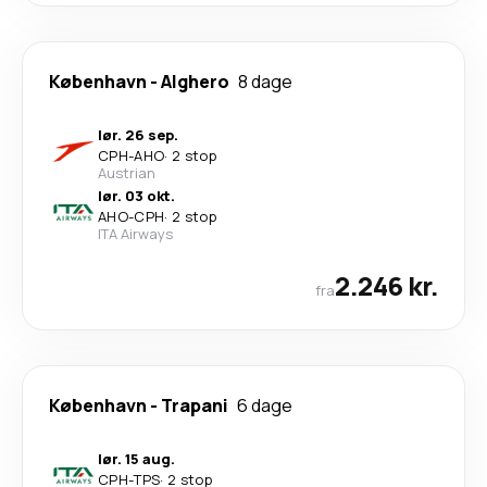
København
-
Alghero
8 dage
lør. 26 sep.
CPH
-
AHO
·
2 stop
Austrian
lør. 03 okt.
AHO
-
CPH
·
2 stop
ITA Airways
2.246 kr.
fra
København
-
Trapani
6 dage
lør. 15 aug.
CPH
-
TPS
·
2 stop