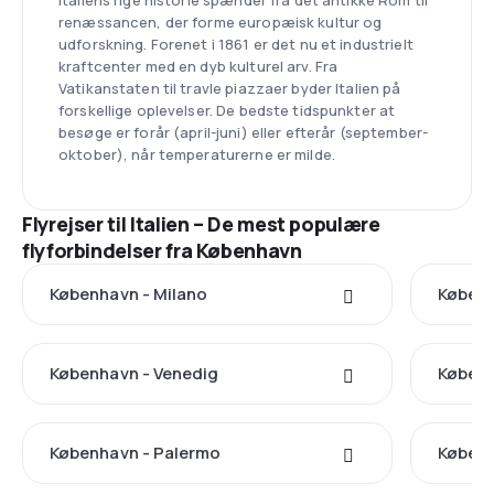
Italiens rige historie spænder fra det antikke Rom til
renæssancen, der forme europæisk kultur og
udforskning. Forenet i 1861 er det nu et industrielt
kraftcenter med en dyb kulturel arv. Fra
Vatikanstaten til travle piazzaer byder Italien på
forskellige oplevelser. De bedste tidspunkter at
besøge er forår (april-juni) eller efterår (september-
oktober), når temperaturerne er milde.
Flyrejser til Italien – De mest populære
flyforbindelser fra København
København - Milano
Københ
København - Venedig
Københ
København - Palermo
Københ