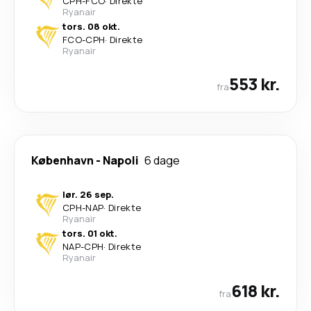
CPH
-
FCO
·
Direkte
Ryanair
tors. 08 okt.
FCO
-
CPH
·
Direkte
Ryanair
553 kr.
fra
København
-
Napoli
6 dage
lør. 26 sep.
CPH
-
NAP
·
Direkte
Ryanair
tors. 01 okt.
NAP
-
CPH
·
Direkte
Ryanair
618 kr.
fra