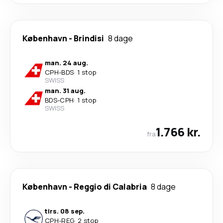
København
-
Brindisi
8 dage
man. 24 aug.
CPH
-
BDS
·
1 stop
SWISS
man. 31 aug.
BDS
-
CPH
·
1 stop
SWISS
1.766 kr.
fra
København
-
Reggio di Calabria
8 dage
tirs. 08 sep.
CPH
-
REG
·
2 stop