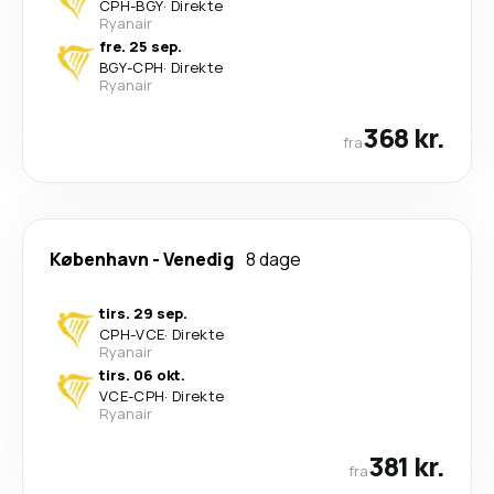
CPH
-
BGY
·
Direkte
Ryanair
fre. 25 sep.
BGY
-
CPH
·
Direkte
Ryanair
368 kr.
fra
København
-
Venedig
8 dage
tirs. 29 sep.
CPH
-
VCE
·
Direkte
Ryanair
tirs. 06 okt.
VCE
-
CPH
·
Direkte
Ryanair
381 kr.
fra