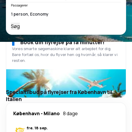
Passagerer
Søg
Book din flyrejse på få minutter!
Vores smarte søgemaskine klarer alt arbejdet for dig.
Bare fortæl os, hvor du flyver hen og hvornår, så klarer vi
resten.
Specialtilbud på flyrejser fra København til
Italien
København
-
Milano
8 dage
fre. 18 sep.