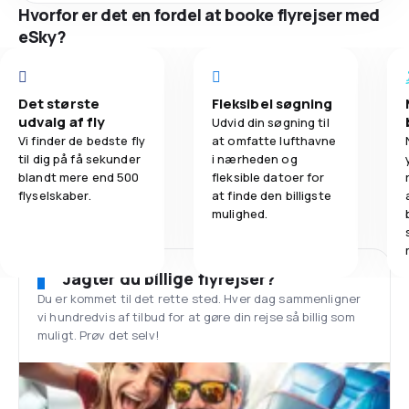
Hvorfor er det en fordel at booke flyrejser med
eSky?
Det største
Fleksibel søgning
udvalg af fly
Udvid din søgning til
Vi finder de bedste fly
at omfatte lufthavne
til dig på få sekunder
i nærheden og
blandt mere end 500
fleksible datoer for
flyselskaber.
at finde den billigste
mulighed.
Jagter du billige flyrejser?
Du er kommet til det rette sted. Hver dag sammenligner
vi hundredvis af tilbud for at gøre din rejse så billig som
muligt. Prøv det selv!