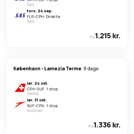
SAS
tors. 24 sep.
FLR
-
CPH
·
Direkte
SAS
1.215 kr.
fra
København
-
Lamezia Terme
8 dage
lør. 24 okt.
CPH
-
SUF
·
1 stop
SWISS
lør. 31 okt.
SUF
-
CPH
·
1 stop
Austrian
1.336 kr.
fra