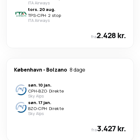
ITA Airways
tors. 20 aug.
TPS
-
CPH
·
2 stop
ITA Airways
2.428 kr.
fra
København
-
Bolzano
8 dage
søn. 10 jan.
CPH
-
BZO
·
Direkte
Sky Alps
søn. 17 jan.
BZO
-
CPH
·
Direkte
Sky Alps
3.427 kr.
fra