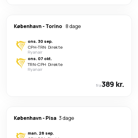
København
-
Torino
8 dage
ons. 30 sep.
CPH
-
TRN
·
Direkte
Ryanair
ons. 07 okt.
TRN
-
CPH
·
Direkte
Ryanair
389 kr.
fra
København
-
Pisa
3 dage
man. 28 sep.