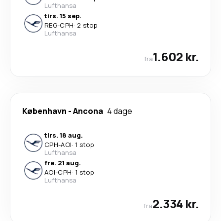
Lufthansa
tirs. 15 sep.
REG
-
CPH
·
2 stop
Lufthansa
1.602 kr.
fra
København
-
Ancona
4 dage
tirs. 18 aug.
CPH
-
AOI
·
1 stop
Lufthansa
fre. 21 aug.
AOI
-
CPH
·
1 stop
Lufthansa
2.334 kr.
fra