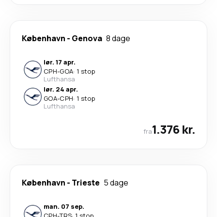
København
-
Genova
8 dage
lør. 17 apr.
CPH
-
GOA
·
1 stop
Lufthansa
lør. 24 apr.
GOA
-
CPH
·
1 stop
Lufthansa
1.376 kr.
fra
København
-
Trieste
5 dage
man. 07 sep.
CPH
-
TRS
·
1 stop