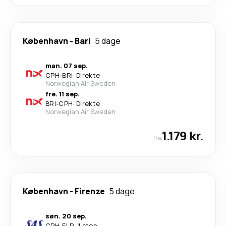
København
-
Bari
5 dage
man. 07 sep.
CPH
-
BRI
·
Direkte
Norwegian Air Sweden
fre. 11 sep.
BRI
-
CPH
·
Direkte
Norwegian Air Sweden
1.179 kr.
fra
København
-
Firenze
5 dage
søn. 20 sep.
CPH
-
FLR
·
1 stop