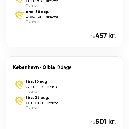
CPH
-
PSA
·
Direkte
Ryanair
ons. 30 sep.
PSA
-
CPH
·
Direkte
Ryanair
457 kr.
fra
København
-
Olbia
8 dage
tirs. 18 aug.
CPH
-
OLB
·
Direkte
Ryanair
tirs. 25 aug.
OLB
-
CPH
·
Direkte
Ryanair
501 kr.
fra