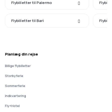
Flybilletter til Palermo
Flybill
Flybilletter til Bari
Flybill
Planlæg din rejse
Billige flybilletter
Storbyferie
Sommerferie
Indkvartering
Fly+Hotel