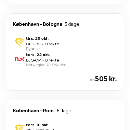
København
-
Bologna
3 dage
tirs. 20 okt.
CPH
-
BLQ
·
Direkte
Ryanair
tors. 22 okt.
BLQ
-
CPH
·
Direkte
Norwegian Air Sweden
505 kr.
fra
København
-
Rom
8 dage
tors. 01 okt.