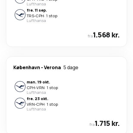
Lufthansa
fre. 11 sep.
TRS
-
CPH
·
1 stop
Lufthansa
1.568 kr.
fra
København
-
Verona
5 dage
man. 19 okt.
CPH
-
VRN
·
1 stop
Lufthansa
fre. 23 okt.
VRN
-
CPH
·
1 stop
Lufthansa
1.715 kr.
fra