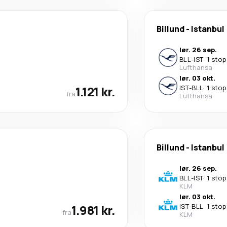
Billund
-
Istanbul
lør. 26 sep.
BLL
-
IST
·
1 stop
Lufthansa
lør. 03 okt.
1.121 kr.
IST
-
BLL
·
1 stop
fra
Lufthansa
Billund
-
Istanbul
lør. 26 sep.
BLL
-
IST
·
1 stop
KLM
lør. 03 okt.
1.981 kr.
IST
-
BLL
·
1 stop
fra
KLM