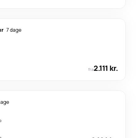
ır
7 dage
2.111 kr.
fra
dage
p
p