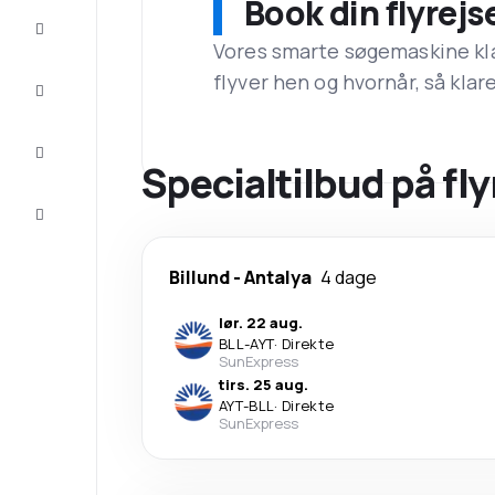
Book din flyrejs
Tilbud
Vores smarte søgemaskine klar
flyver hen og hvornår, så klare
Færdiggør
rejsen
Inspiration
og tips
Specialtilbud på flyr
Kundeservice
Billund
-
Antalya
4 dage
lør. 22 aug.
BLL
-
AYT
·
Direkte
SunExpress
tirs. 25 aug.
AYT
-
BLL
·
Direkte
SunExpress