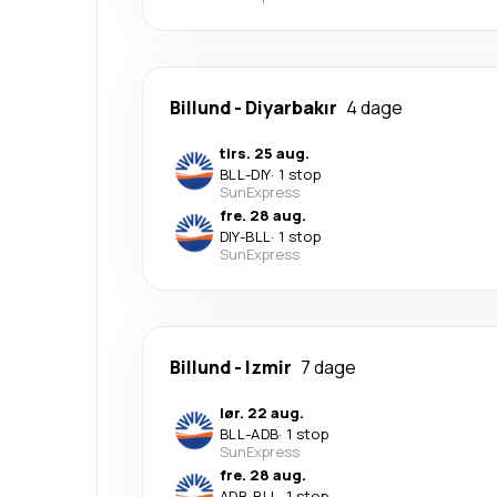
Billund
-
Diyarbakır
4 dage
tirs. 25 aug.
BLL
-
DIY
·
1 stop
SunExpress
fre. 28 aug.
DIY
-
BLL
·
1 stop
SunExpress
Billund
-
Izmir
7 dage
lør. 22 aug.
BLL
-
ADB
·
1 stop
SunExpress
fre. 28 aug.
ADB
-
BLL
·
1 stop