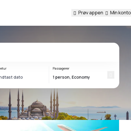
Prøv appen
Min konto
etur
Passagerer