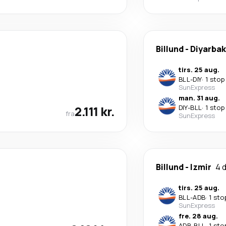
Billund
-
Diyarbak
tirs. 25 aug.
BLL
-
DIY
·
1 stop
SunExpress
man. 31 aug.
2.111 kr.
DIY
-
BLL
·
1 stop
fra
SunExpress
Billund
-
Izmir
4 
tirs. 25 aug.
BLL
-
ADB
·
1 sto
SunExpress
fre. 28 aug.
ADB
-
BLL
·
1 sto