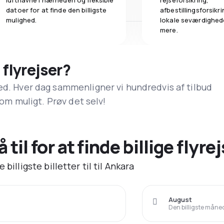
lufthavne i nærheden og fleksible
rejseforsikring,
datoer for at finde den billigste
afbestillingsforsikrin
mulighed.
lokale seværdighed
mere.
 flyrejser?
ed. Hver dag sammenligner vi hundredvis af tilbud
 som muligt. Prøv det selv!
til for at finde billige flyrej
billigste billetter til til Ankara
August
Den billigste måned 