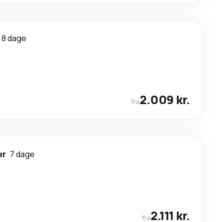
8 dage
2.009 kr.
fra
ır
7 dage
2.111 kr.
fra