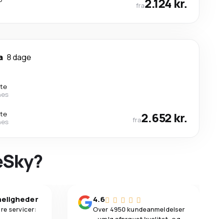
2.124 kr.
fra
a
8 dage
kte
nes
kte
2.652 kr.
fra
nes
 eSky?
eligheder
4.6
re servicer:
Over 4950 kundeanmeldelser