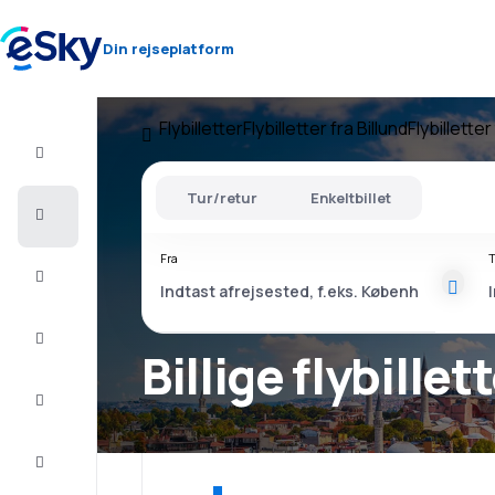
Din rejseplatform
Flybilletter
Flybilletter fra Billund
Flybilletter 
Fly+Hotel
Tur/retur
Enkeltbillet
Billige
flybilletter
Fra
T
Sommerferie
Afbudsrejser
Billige flybillet
Storbyferie
Indkvartering