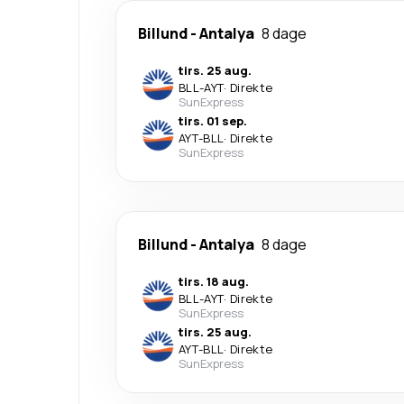
Billund
-
Antalya
8 dage
tirs. 25 aug.
BLL
-
AYT
·
Direkte
SunExpress
tirs. 01 sep.
AYT
-
BLL
·
Direkte
SunExpress
Billund
-
Antalya
8 dage
tirs. 18 aug.
BLL
-
AYT
·
Direkte
SunExpress
tirs. 25 aug.
AYT
-
BLL
·
Direkte
SunExpress