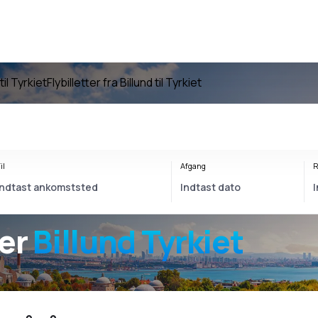
til Tyrkiet
Flybilletter fra Billund til Tyrkiet
il
Afgang
R
ter
Billund Tyrkiet