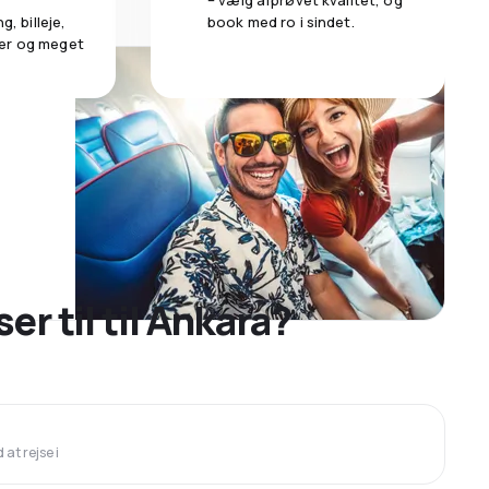
– vælg afprøvet kvalitet, og
g, billeje,
book med ro i sindet.
er og meget
ser til til Ankara?
at rejse i