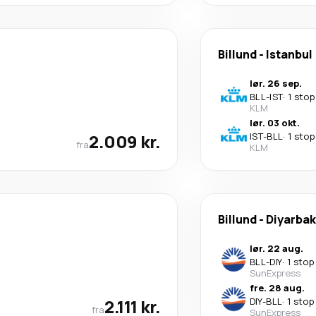
Billund
-
Istanbul
lør. 26 sep.
BLL
-
IST
·
1 stop
KLM
lør. 03 okt.
2.009 kr.
IST
-
BLL
·
1 stop
fra
KLM
Billund
-
Diyarbak
lør. 22 aug.
BLL
-
DIY
·
1 stop
SunExpress
fre. 28 aug.
2.111 kr.
DIY
-
BLL
·
1 stop
fra
SunExpress