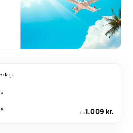
5 dage
te
te
1.009 kr.
fra