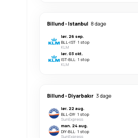
Billund
-
Istanbul
8 dage
lør. 26 sep.
BLL
-
IST
·
1 stop
KLM
lør. 03 okt.
IST
-
BLL
·
1 stop
KLM
Billund
-
Diyarbakır
3 dage
lør. 22 aug.
BLL
-
DIY
·
1 stop
SunExpress
man. 24 aug.
DIY
-
BLL
·
1 stop
SunExpress