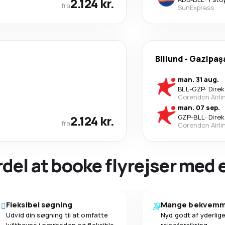
2.124 kr.
fra
SunExpress
Billund
-
Gazipaş
man. 31 aug.
BLL
-
GZP
·
Dire
Corendon Airli
man. 07 sep.
2.124 kr.
GZP
-
BLL
·
Dire
fra
Corendon Airli
ordel at booke flyrejser med
Fleksibel søgning
Mange bekvemm
Udvid din søgning til at omfatte
Nyd godt af yderlige