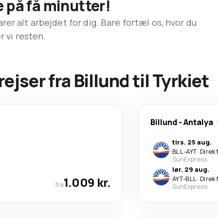
e på få minutter!
er alt arbejdet for dig. Bare fortæl os, hvor du
r vi resten.
ejser fra Billund til Tyrkiet
Billund
-
Antalya
tirs. 25 aug.
BLL
-
AYT
·
Direk
SunExpress
lør. 29 aug.
1.009 kr.
AYT
-
BLL
·
Direk
fra
SunExpress