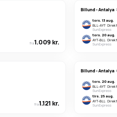
Billund
-
Antalya
tors. 13 aug.
BLL
-
AYT
·
Direk
SunExpress
tors. 20 aug.
1.009 kr.
AYT
-
BLL
·
Direk
fra
SunExpress
Billund
-
Antalya
tors. 20 aug.
BLL
-
AYT
·
Direk
SunExpress
tirs. 25 aug.
1.121 kr.
AYT
-
BLL
·
Direk
fra
SunExpress