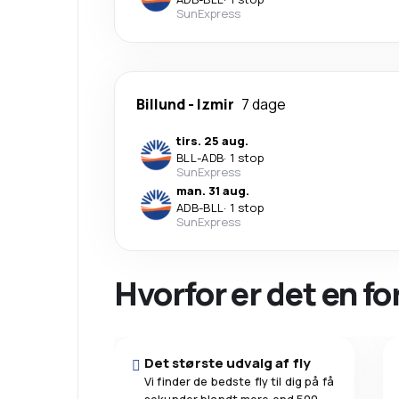
SunExpress
Billund
-
Izmir
7 dage
tirs. 25 aug.
BLL
-
ADB
·
1 stop
SunExpress
man. 31 aug.
ADB
-
BLL
·
1 stop
SunExpress
Hvorfor er det en f
Det største udvalg af fly
Vi finder de bedste fly til dig på få