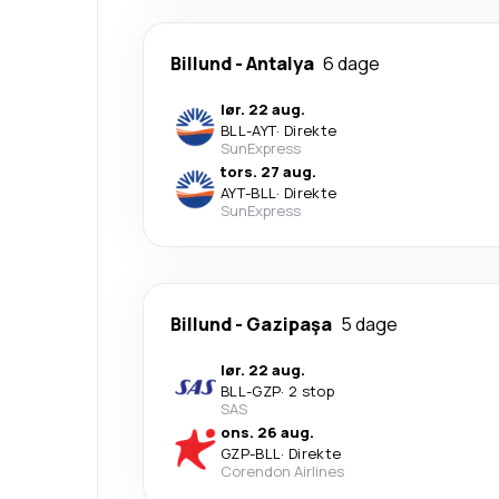
Billund
-
Antalya
6 dage
lør. 22 aug.
BLL
-
AYT
·
Direkte
SunExpress
tors. 27 aug.
AYT
-
BLL
·
Direkte
SunExpress
Billund
-
Gazipaşa
5 dage
lør. 22 aug.
BLL
-
GZP
·
2 stop
SAS
ons. 26 aug.
GZP
-
BLL
·
Direkte
Corendon Airlines