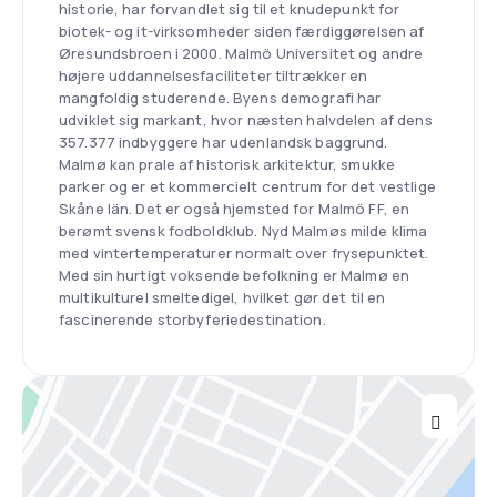
historie, har forvandlet sig til et knudepunkt for
biotek- og it-virksomheder siden færdiggørelsen af
Øresundsbroen i 2000. Malmö Universitet og andre
højere uddannelsesfaciliteter tiltrækker en
mangfoldig studerende. Byens demografi har
udviklet sig markant, hvor næsten halvdelen af dens
357.377 indbyggere har udenlandsk baggrund.
Malmø kan prale af historisk arkitektur, smukke
parker og er et kommercielt centrum for det vestlige
Skåne län. Det er også hjemsted for Malmö FF, en
berømt svensk fodboldklub. Nyd Malmøs milde klima
med vintertemperaturer normalt over frysepunktet.
Med sin hurtigt voksende befolkning er Malmø en
multikulturel smeltedigel, hvilket gør det til en
fascinerende storbyferiedestination.