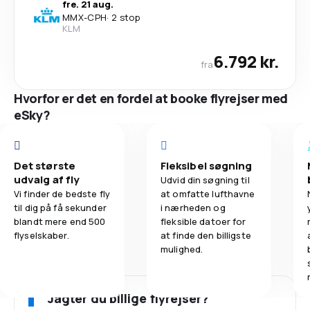
fre. 21 aug.
MMX
-
CPH
·
2 stop
KLM
6.792 kr.
fra
Hvorfor er det en fordel at booke flyrejser med
eSky?
Det største
Fleksibel søgning
udvalg af fly
Udvid din søgning til
Vi finder de bedste fly
at omfatte lufthavne
til dig på få sekunder
i nærheden og
blandt mere end 500
fleksible datoer for
flyselskaber.
at finde den billigste
mulighed.
Jagter du billige flyrejser?