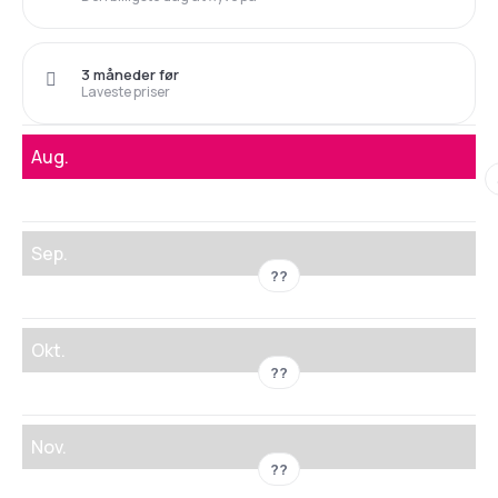
3 måneder før
Laveste priser
Aug.
Sep.
??
Okt.
??
Nov.
??