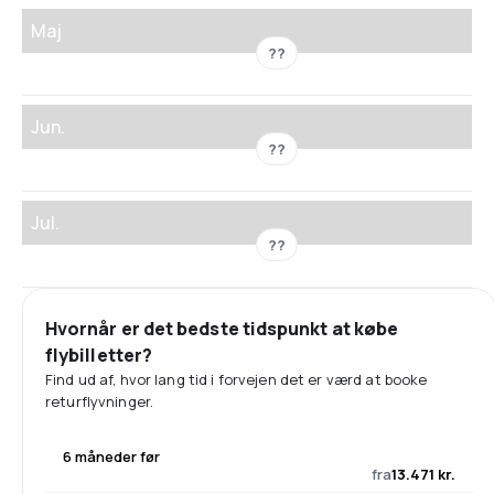
Maj
??
Jun.
??
Jul.
??
Hvornår er det bedste tidspunkt at købe
flybilletter?
Find ud af, hvor lang tid i forvejen det er værd at booke
returflyvninger.
6 måneder før
fra
13.471 kr.