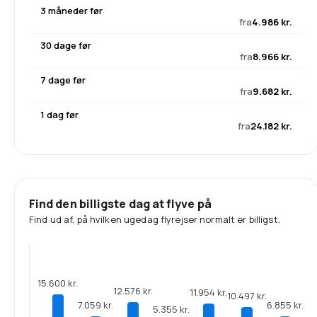
3 måneder før
fra
4.986 kr.
30 dage før
fra
8.966 kr.
7 dage før
fra
9.682 kr.
1 dag før
fra
24.182 kr.
Find den billigste dag at flyve på
Find ud af, på hvilken ugedag flyrejser normalt er billigst.
15.600 kr.
12.576 kr.
11.954 kr.
10.497 kr.
7.059 kr.
6.855 kr.
5.355 kr.