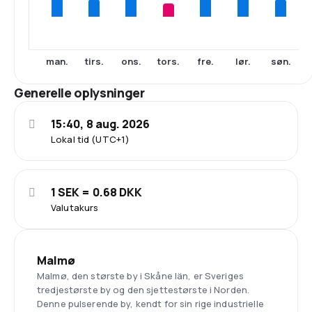
man.
tirs.
ons.
tors.
fre.
lør.
søn.
Generelle oplysninger
15:40, 8 aug. 2026
Lokal tid (UTC+1)
1 SEK = 0.68 DKK
Valutakurs
Malmø
Malmø, den største by i Skåne län, er Sveriges
tredjestørste by og den sjettestørste i Norden.
Denne pulserende by, kendt for sin rige industrielle