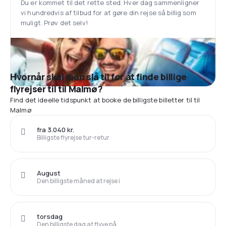
Du er kommet til det rette sted. Hver dag sammenligner
vi hundredvis af tilbud for at gøre din rejse så billig som
muligt. Prøv det selv!
Hvornår skal man slå til for at finde billige
flyrejser til til Malmø?
Find det ideelle tidspunkt at booke de billigste billetter til til
Malmø
fra 3.040 kr.
Billigste flyrejse tur-retur
August
Den billigste måned at rejse i
torsdag
Den billigste dag at flyve på