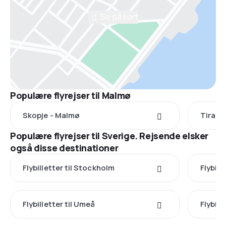
Se på kort
Populære flyrejser til Malmø
Skopje - Malmø
Tirana
Populære flyrejser til Sverige. Rejsende elsker
også disse destinationer
Flybilletter til Stockholm
Flybill
Flybilletter til Umeå
Flybill