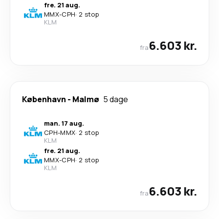
fre. 21 aug.
MMX
-
CPH
·
2 stop
KLM
6.603 kr.
fra
København
-
Malmø
5 dage
man. 17 aug.
CPH
-
MMX
·
2 stop
KLM
fre. 21 aug.
MMX
-
CPH
·
2 stop
KLM
6.603 kr.
fra