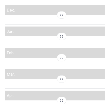
Dec.
??
Jan.
??
Feb.
??
Mar.
??
Apr.
??