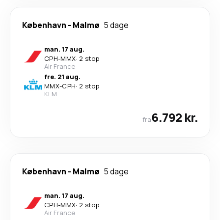
København
-
Malmø
5 dage
man. 17 aug.
CPH
-
MMX
·
2 stop
Air France
fre. 21 aug.
MMX
-
CPH
·
2 stop
KLM
6.792 kr.
fra
København
-
Malmø
5 dage
man. 17 aug.
CPH
-
MMX
·
2 stop
Air France