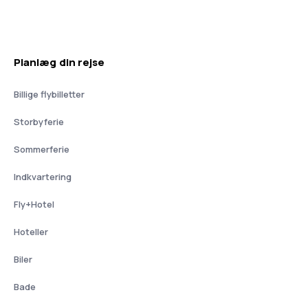
Planlæg din rejse
Billige flybilletter
Storbyferie
Sommerferie
Indkvartering
Fly+Hotel
Hoteller
Biler
Bade