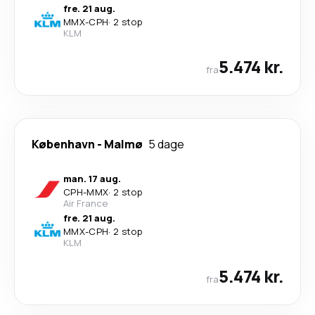
fre. 21 aug.
MMX
-
CPH
·
2 stop
KLM
5.474 kr.
fra
København
-
Malmø
5 dage
man. 17 aug.
CPH
-
MMX
·
2 stop
Air France
fre. 21 aug.
MMX
-
CPH
·
2 stop
KLM
5.474 kr.
fra