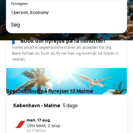
Passagerer
Søg
Book din flyrejse på få minutter!
Vores smarte søgemaskine klarer alt arbejdet for dig.
Bare fortæl os, hvor du flyver hen og hvornår, så klarer vi
resten.
Specialtilbud på flyrejser til Malmø
København
-
Malmø
5 dage
man. 17 aug.
CPH
-
MMX
·
2 stop
Air France