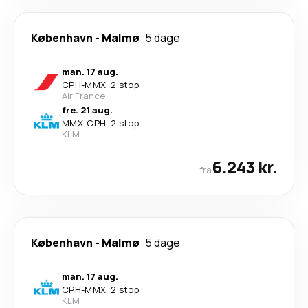
København
-
Malmø
5 dage
man. 17 aug.
CPH
-
MMX
·
2 stop
Air France
fre. 21 aug.
MMX
-
CPH
·
2 stop
KLM
6.243 kr.
fra
København
-
Malmø
5 dage
man. 17 aug.
CPH
-
MMX
·
2 stop
KLM