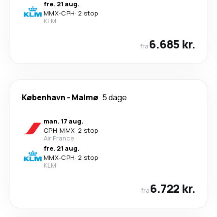
fre. 21 aug.
MMX
-
CPH
·
2 stop
KLM
6.685 kr.
fra
København
-
Malmø
5 dage
man. 17 aug.
CPH
-
MMX
·
2 stop
Air France
fre. 21 aug.
MMX
-
CPH
·
2 stop
KLM
6.722 kr.
fra