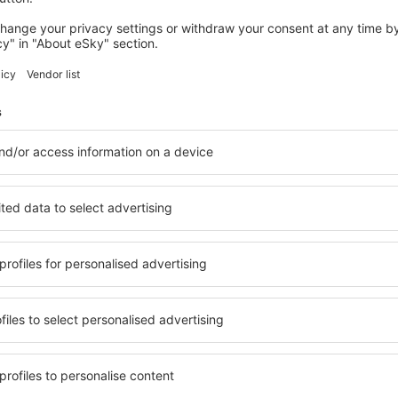
Spar tid og penge!
Book Fly+Hotel på eskytr
Tjek det
nenter på nyhedsbrevet re
oftere for færre penge
ejser, storbyferier, sommerferier – få unikke rejseti
andre.
Vi sender kun de bedste, det lover vi!