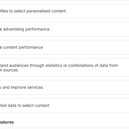
r til gode priser i vores nyhedsbrev.
Jeg accepterer at modtage
gsoplysninger fra eSky.pl S.A. til den e-mailadresse, jeg har angivet.
e i afkrydsningsfeltet, angive e-mailadressen og vælge "Tilmeld" (kollektivt) ac
n af dine personlige data
oad vores app
og planlæg
ine rejser
st bedømte app i rejsekategorien
lige tilbud lige ved hånden
ne bookinger samlet ét sted