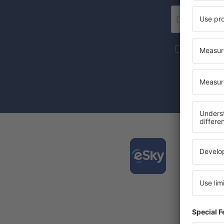
Flere rejse
markedsførin
Ved at klikk
behandlinge
Downl
nemt d
Den bed
Nye dag
Alle di