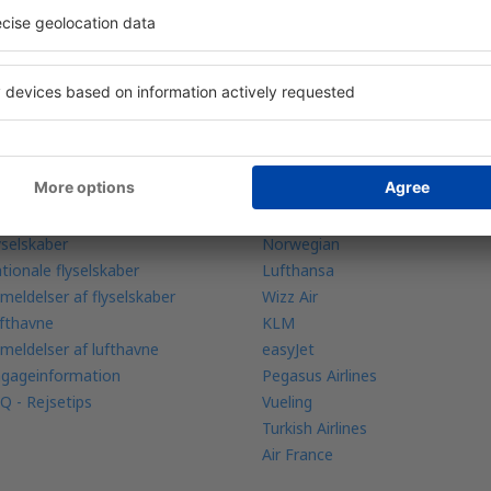
ær mere
Flyselskaber
bilapp
Ryanair
ltiLine
DAT Danish Air
yradar
SAS
yselskaber
Norwegian
tionale flyselskaber
Lufthansa
meldelser af flyselskaber
Wizz Air
fthavne
KLM
meldelser af lufthavne
easyJet
gageinformation
Pegasus Airlines
Q - Rejsetips
Vueling
Turkish Airlines
Air France