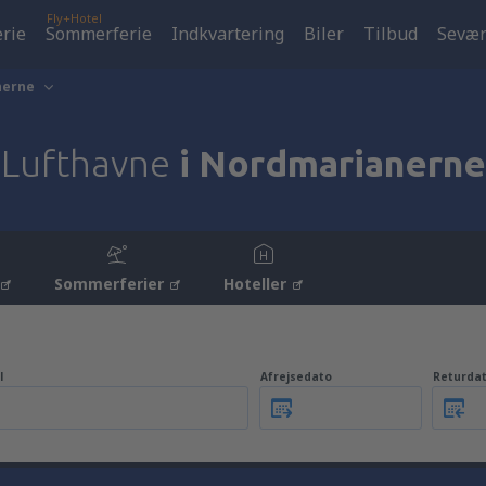
Fly+Hotel
erie
Sommerferie
Indkvartering
Biler
Tilbud
Sevær
nerne
Lufthavne
i Nordmarianerne
Sommerferier
Hoteller
l
Afrejsedato
Returda