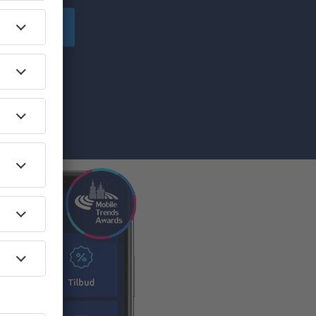
Abonner
cepterer du