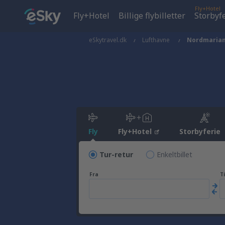
Fly+Hotel
Fly+Hotel
Billige flybilletter
Storbyf
eSkytravel.dk
Lufthavne
Nordmaria
Fly
Fly+Hotel
Storbyferie
Tur-retur
Enkeltbillet
Fra
Ti