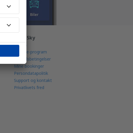
Om eSky
Om os
Affiliate-program
Handelsbetingelser
Mine bookinger
Persondatapolitik
Support og kontakt
Privatlivets fred