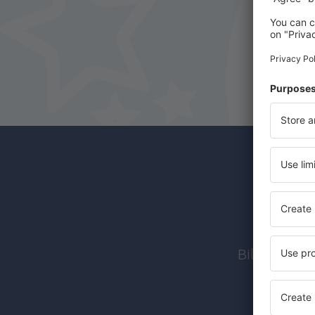
Abon
Billige flyr