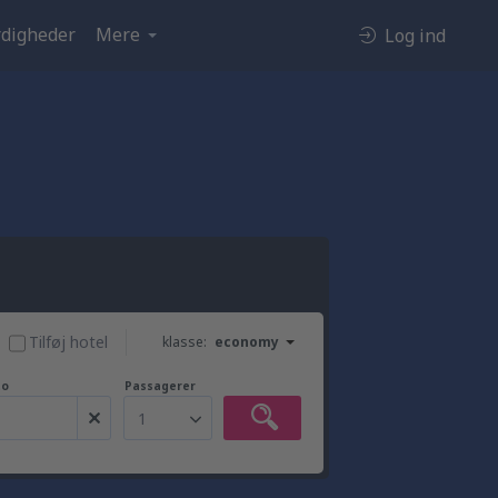
digheder
Mere
Log ind
Tilføj hotel
klasse:
economy
to
Passagerer
1