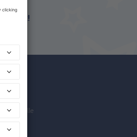
avel.dk!
jsere
lbud før alle