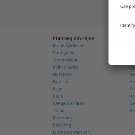
Planlæg din rejse
L
Billige flybilletter
Mo
Storbyferie
Mu
Sommerferie
Fl
Indkvartering
Fl
Fly+Hotel
Na
Hoteller
An
Biler
Lu
Bade
An
Færgeoverfarter
Ba
Tilbud
FA
Forsikring
Parkering
Lufthavnstransport