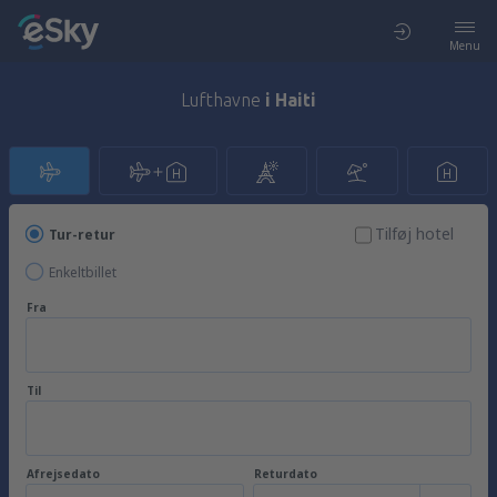
Menu
Lufthavne
i Haiti
Tilføj hotel
Tur-retur
Enkeltbillet
Fra
Til
Afrejsedato
Returdato