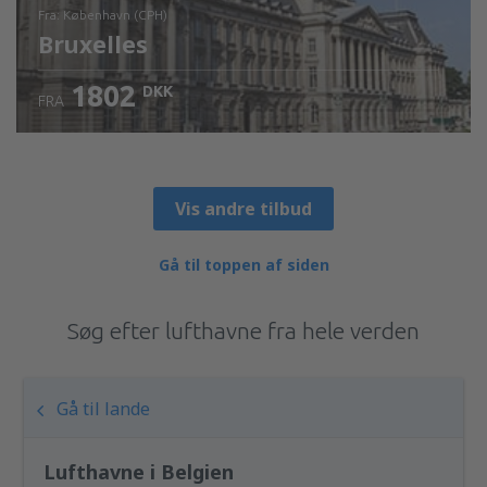
fra: København (CPH)
Bruxelles
1802
DKK
FRA
Kontrollér oplysninger
Vis andre tilbud
Gå til toppen af siden
Søg efter lufthavne fra hele verden
Gå til lande
Lufthavne i Belgien