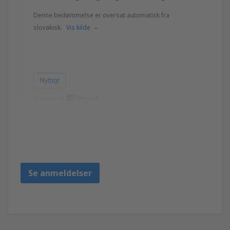
Denne bedømmelse er oversat automatisk fra
slovakisk.
Vis kilde
Nyttigt
Oversat af
Viktoria
Slovakia,
August 2024
Se anmeldelser