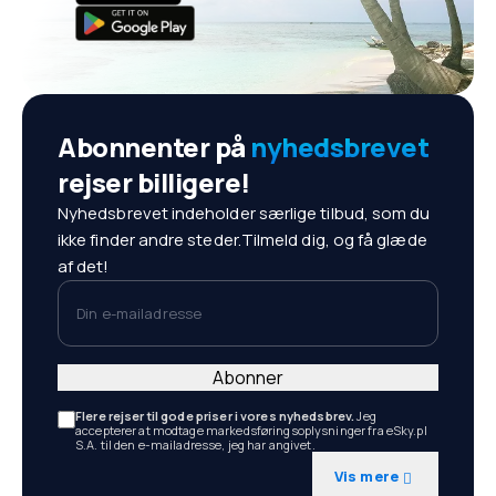
Abonnenter på
nyhedsbrevet
rejser billigere!
Nyhedsbrevet indeholder særlige tilbud, som du
ikke finder andre steder.Tilmeld dig, og få glæde
af det!
Din e-mailadresse
Abonner
Flere rejser til gode priser i vores nyhedsbrev.
Jeg
accepterer at modtage markedsføringsoplysninger fra eSky.pl
S.A. til den e-mailadresse, jeg har angivet.
Vis mere