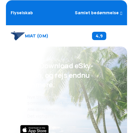
Flyselskab
Samlet bedømmelse
MIAT
(
OM
)
4,9
Psst! Download eSky-
appen, og rejs endnu
nemmere.
Nye tilbud hver dag: fly,
sommerferier og storbyferier
Alle dine bookinger samlet ét sted
Det vigtigste er altid lige ved
hånden!