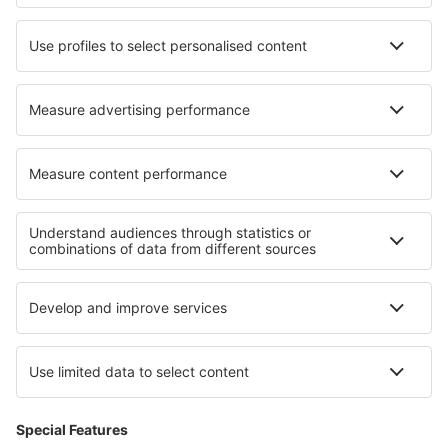
DAT Danish Air
SAS
Norwegian
Lufthansa
Om eSky
Handelsbetingelser
Mine bookinger
Persondatapolitik
Support og kontakt
Lande