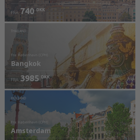
740
DKK
FRA
Kontrollér oplysninger
THAILAND
fra: København (CPH)
Bangkok
3985
DKK
FRA
Kontrollér oplysninger
HOLLAND
fra: København (CPH)
Amsterdam