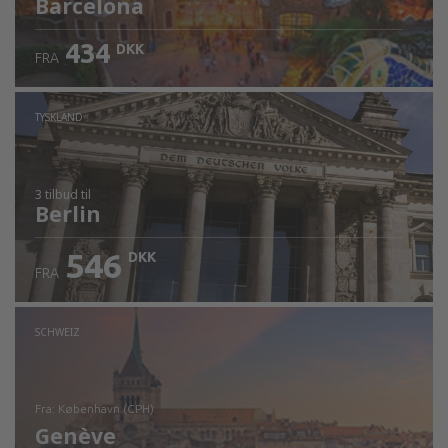
Barcelona
434
DKK
FRA
TYSKLAND
3 tilbud
til
Berlin
546
DKK
FRA
SCHWEIZ
fra: København (CPH)
Genève