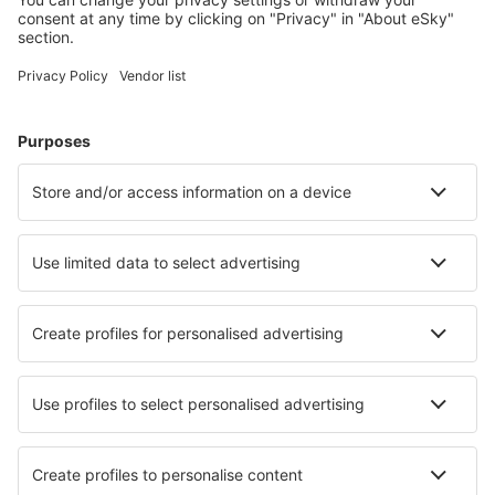
Planlæg din rejse
Billige flybilletter
Storbyferie
Sommerferie
Indkvartering
Fly+Hotel
Hoteller
Parkering
Lufthavnstransport
Seværdigheder
Sportsbegivenheder
Lær mere
Mobilapp
Flyselskaber
Ryanair