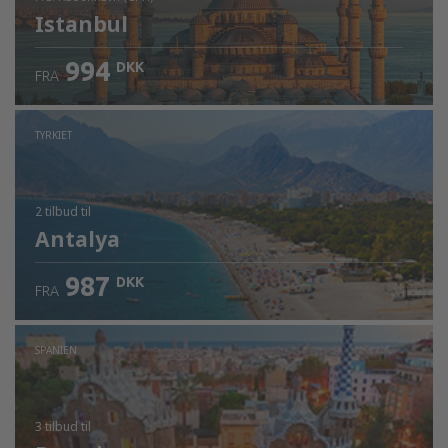
Istanbul
994
DKK
FRA
Kontrollér oplysninger
TYRKIET
2 tilbud
til
Antalya
987
DKK
FRA
SPANIEN
3 tilbud
til