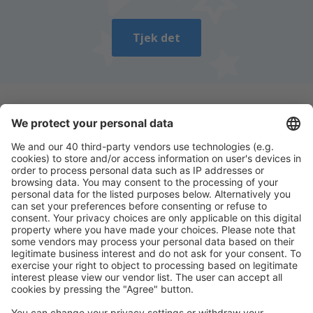
Tjek det
Download vores app
og planlæg nemt dine
rejser