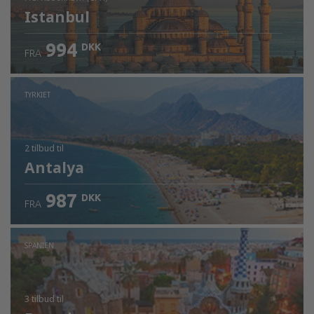
Istanbul
994
DKK
FRA
Kontrollér oplysninger
TYRKIET
2 tilbud
til
Antalya
987
DKK
FRA
SPANIEN
3 tilbud
til