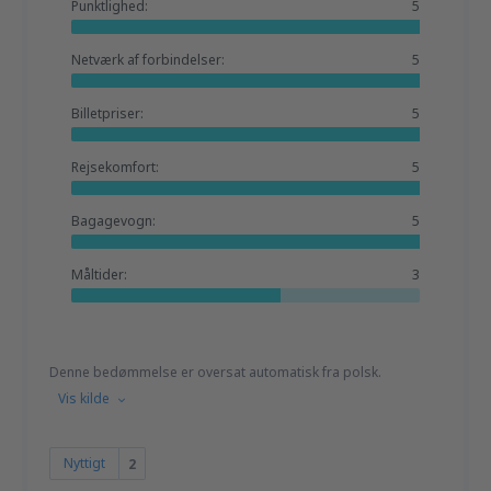
Punktlighed:
5
Netværk af forbindelser:
5
Billetpriser:
5
Rejsekomfort:
5
Bagagevogn:
5
Måltider:
3
Denne bedømmelse er oversat automatisk fra polsk.
Vis kilde
Nyttigt
2