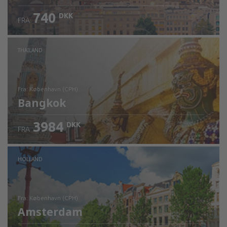
740
DKK
FRA
Kontrollér oplysninger
THAILAND
fra: København (CPH)
Bangkok
3984
DKK
FRA
Kontrollér oplysninger
HOLLAND
fra: København (CPH)
Amsterdam