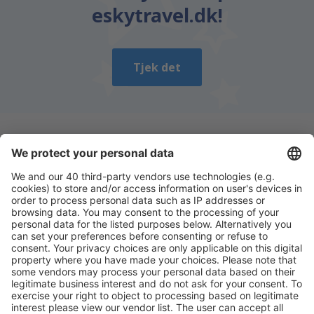
eskytravel.dk!
Tjek det
Download vores app
og planlæg nemt dine
rejser