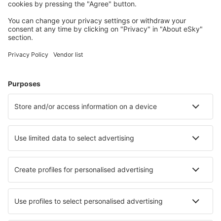
Planlæg din rejse
Billige flybilletter
Storbyferie
Sommerferie
Indkvartering
Fly+Hotel
Hoteller
Parkering
Lufthavnstransport
Seværdigheder
Sportsbegivenheder
Lær mere
Mobilapp