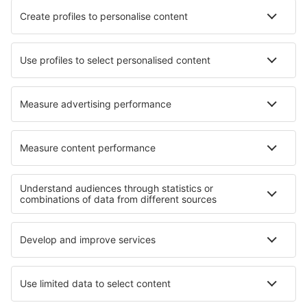
Flyselskaber
Ryanair
DAT Danish Air
SAS
Norwegian
Lufthansa
Om eSky
Handelsbetingelser
Mine bookinger
Persondatapolitik
Support og kontakt