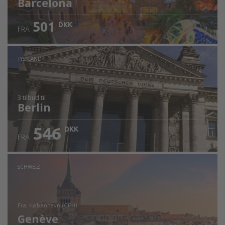
Barcelona
501
DKK
FRA
TYSKLAND
3 tilbud
til
Berlin
546
DKK
FRA
SCHWEIZ
fra: København (CPH)
Genève