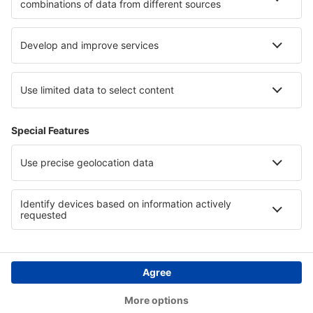
Support og kontakt
Lande
Internationale websteder
eSky.eu
eSky.com
eDestinos.com