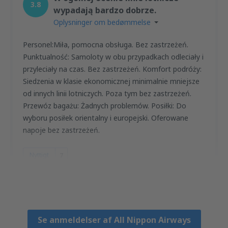
3.8
wypadają bardzo dobrze.
Oplysninger om bedømmelse
Personel:Miła, pomocna obsługa. Bez zastrzeżeń.
Punktualność: Samoloty w obu przypadkach odleciały i
przyleciały na czas. Bez zastrzeżeń. Komfort podróży:
Siedzenia w klasie ekonomicznej minimalnie mniejsze
od innych linii lotniczych. Poza tym bez zastrzeżeń.
Przewóz bagażu: Żadnych problemów. Posiłki: Do
wyboru posiłek orientalny i europejski. Oferowane
napoje bez zastrzeżeń.
Nyttigt
7
Konrad
Poland,
September 2010
Se anmeldelser af All Nippon Airways