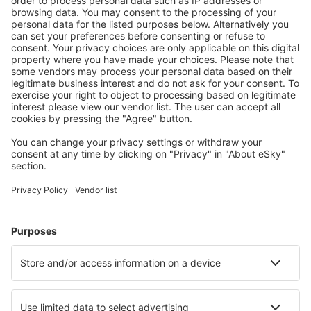
Download vores app
og planlæg nemt dine
rejser
Planlæg din rejse
Billige flybilletter
Storbyferie
Sommerferie
Indkvartering
Fly+Hotel
Hoteller
Parkering
Lufthavnstransport