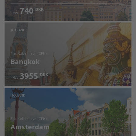
740
DKK
FRA
Kontrollér oplysninger
THAILAND
fra: København (CPH)
Bangkok
3955
DKK
FRA
Kontrollér oplysninger
HOLLAND
fra: København (CPH)
Amsterdam