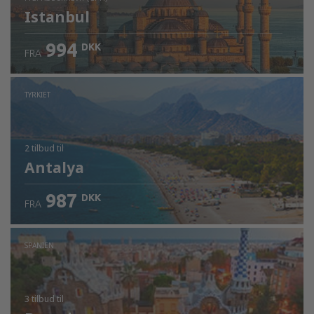
Istanbul
994
DKK
FRA
Kontrollér oplysninger
TYRKIET
2 tilbud
til
Antalya
987
DKK
FRA
SPANIEN
3 tilbud
til