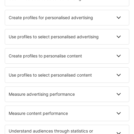
Seværdigheder
Sportsbegivenheder
Lær mere
Mobilapp
Flyselskaber
Ryanair
DAT Danish Air
SAS
Norwegian
Lufthansa
Om eSky
Handelsbetingelser
Mine bookinger
Persondatapolitik