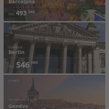
Barcelona
493
DKK
FRA
TYSKLAND
3 tilbud
til
Berlin
546
DKK
FRA
SCHWEIZ
fra: København (CPH)
Genève