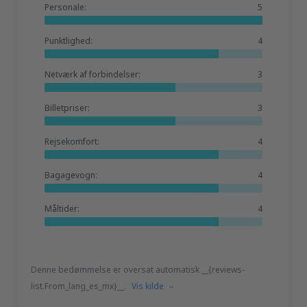
Personale:
5
Punktlighed:
4
Netværk af forbindelser:
3
Billetpriser:
3
Rejsekomfort:
4
Bagagevogn:
4
Måltider:
4
Denne bedømmelse er oversat automatisk __{reviews-
list.From_lang_es_mx}__.
Vis kilde