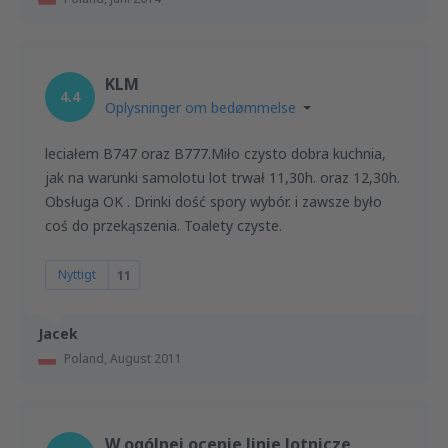
KLM
4.4
Oplysninger om bedømmelse
leciałem B747 oraz B777.Miło czysto dobra kuchnia,
jak na warunki samolotu lot trwał 11,30h. oraz 12,30h.
Obsługa OK . Drinki dość spory wybór. i zawsze było
coś do przekąszenia. Toalety czyste.
Nyttigt
11
Jacek
Poland,
August 2011
W ogólnej ocenie linie lotnicze