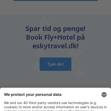
Spar tid og penge!
Book Fly+Hotel på
eskytravel.dk!
Tjek det