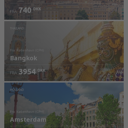
740
DKK
FRA
Kontrollér oplysninger
THAILAND
fra: København (CPH)
Bangkok
3954
DKK
FRA
Kontrollér oplysninger
HOLLAND
fra: København (CPH)
Amsterdam