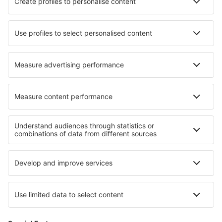
Ryanair
DAT Danish Air
SAS
Norwegian
Lufthansa
Om eSky
Handelsbetingelser
Mine bookinger
Persondatapolitik
Support og kontakt