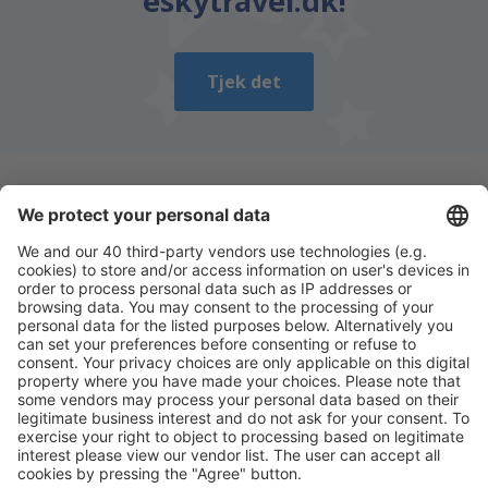
eskytravel.dk!
Tjek det
Download vores app
og planlæg nemt dine
rejser