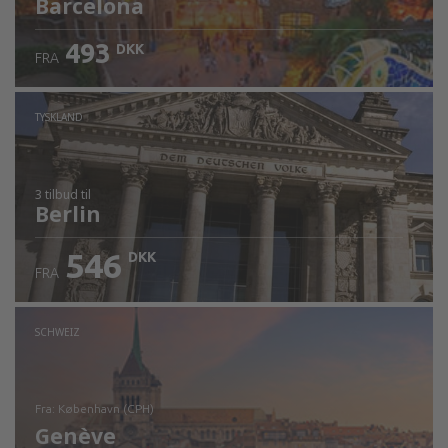
Barcelona
493
DKK
FRA
TYSKLAND
3 tilbud
til
Berlin
546
DKK
FRA
SCHWEIZ
fra: København (CPH)
Genève