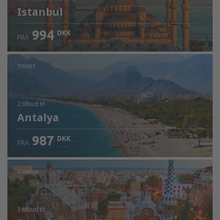
Istanbul
994
DKK
FRA
Kontrollér oplysninger
TYRKIET
2 tilbud
til
Antalya
987
DKK
FRA
SPANIEN
3 tilbud
til