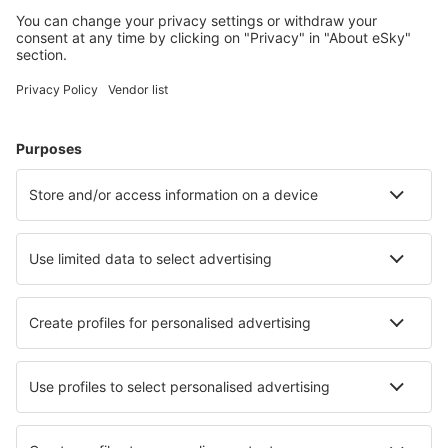
Planlæg din rejse
Billige flybilletter
Storbyferie
Sommerferie
Indkvartering
Fly+Hotel
Hoteller
Parkering
Lufthavnstransport
Seværdigheder
Sportsbegivenheder
Lær mere
Mobilapp
Flyselskaber