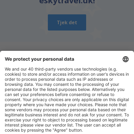
eskytravel.dk!
Tjek det
Download vores app
og planlæg nemt dine
rejser