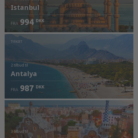
Istanbul
994
DKK
FRA
Kontrollér oplysninger
TYRKIET
2 tilbud
til
Antalya
987
DKK
FRA
SPANIEN
3 tilbud
til