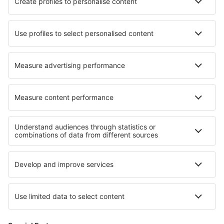
Ryanair
DAT Danish Air
SAS
Norwegian
Lufthansa
Om eSky
Handelsbetingelser
Mine bookinger
Persondatapolitik
Support og kontakt