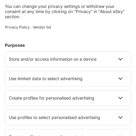
Planlæg din rejse
Billige flybilletter
Storbyferie
Sommerferie
Indkvartering
Fly+Hotel
Hoteller
Parkering
Lufthavnstransport
Seværdigheder
Sportsbegivenheder
Lær mere
Mobilapp
Flyselskaber