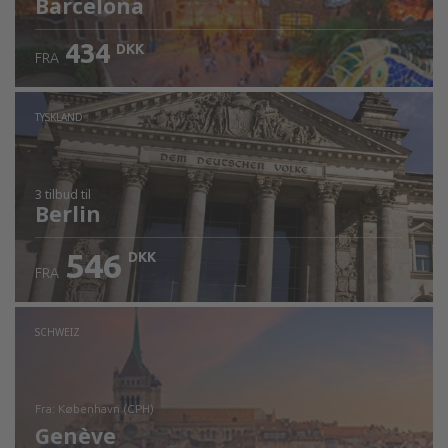
Barcelona
434
DKK
FRA
TYSKLAND
3 tilbud
til
Berlin
546
DKK
FRA
SCHWEIZ
fra: København (CPH)
Genève