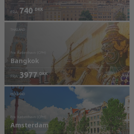
740
DKK
FRA
Kontrollér oplysninger
THAILAND
fra: København (CPH)
Bangkok
3977
DKK
FRA
Kontrollér oplysninger
HOLLAND
fra: København (CPH)
Amsterdam