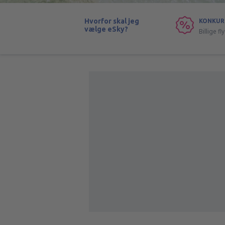
Hvorfor skal jeg
KONKUR
vælge eSky?
Billige f