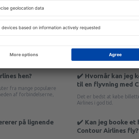
rlines hen?
✔️ Hvornår kan jeg kø
til en flyvning med 
 ruter fra mange populære
gheden af forbindelserne,
Det er bedst at købe billett
Airlines i god tid.
ererer på lignende
✔️ Kan jeg booke e
Contour Airlines fly?