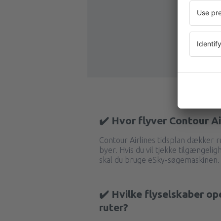
✔️ Hvor flyver Contour Ai
Contour Airlines tidsplan dækker
byer. Hvis du vil tjekke tilgængeli
skal du bruge eSky-søgemaskinen.
✔️ Hvilke flyselskaber op
ruter?