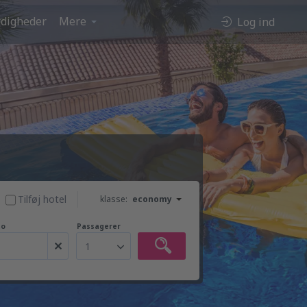
digheder
Mere
Log ind
Tilføj hotel
klasse:
economy
to
Passagerer
1