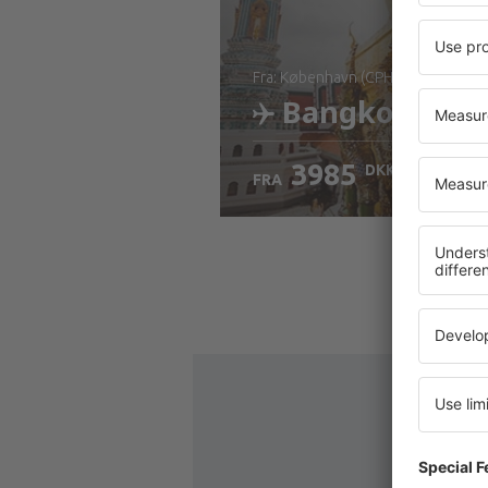
fra: København (CPH)
Bangkok
3985
DKK
FRA
Kontrollér oplysninger