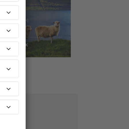
 København (CPH)
Vágar
2669
DKK
ontrollér oplysninger