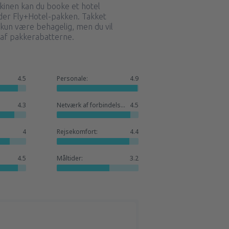
inen kan du booke et hotel
er Fly+Hotel-pakken. Takket
e kun være behagelig, men du vil
af pakkerabatterne.
4.5
Personale:
4.9
4.3
Netværk af forbindelser:
4.5
4
Rejsekomfort:
4.4
4.5
Måltider:
3.2