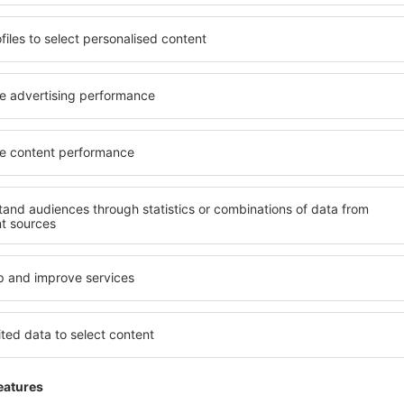
fra: København (CPH)
fra:
Amsterdam
1121
DKK
FRA
FRA
Kontrollér oplysninger
K
Vis andre tilbud
ADVERTISEMENT