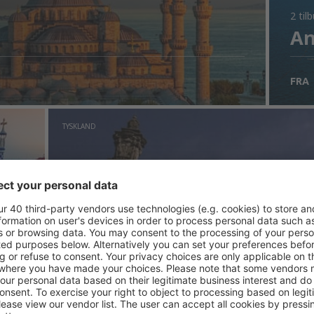
2 til
An
FRA
TYSKLAND