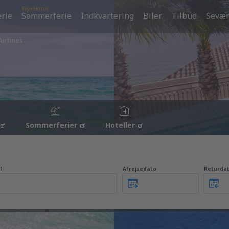
Fly+Hotel
erie
Sommerferie
Indkvartering
Biler
Tilbud
Sevær
irlines
Sommerferier
Hoteller
l
Afrejsedato
Returda