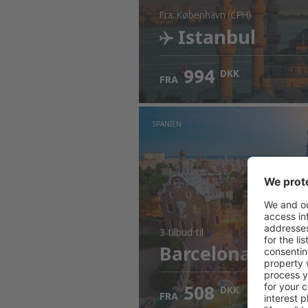
fra: København (CPH)
Istanbul
994
DKK
FRA
Kontrollér oplysninger
SPANIEN
3 tilbud
til
Barcelona
508
DKK
FRA