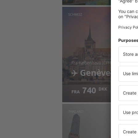
SCHWEIZ
fra: København (CPH)
Genève
740
DKK
FRA
Kontrollér oplysninger
THAILAND