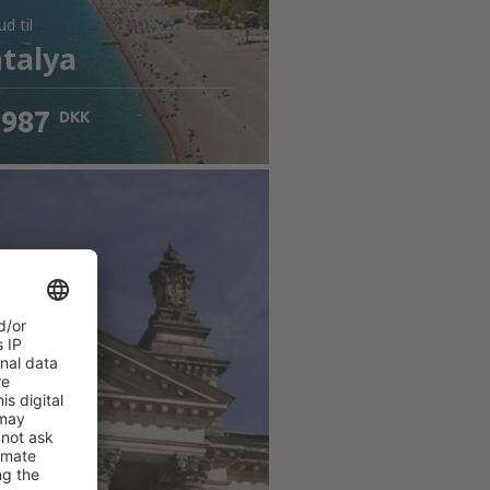
bud
til
talya
987
DKK