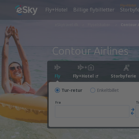
Fly+Hotel
Fly+Hotel
Billige flybilletter
Storbyf
eSkytravel.dk
Flyselskaber
Contour A
Contour Airlines
Fly
Fly+Hotel
Storbyferie
Tur-retur
Enkeltbillet
Fra
Ti