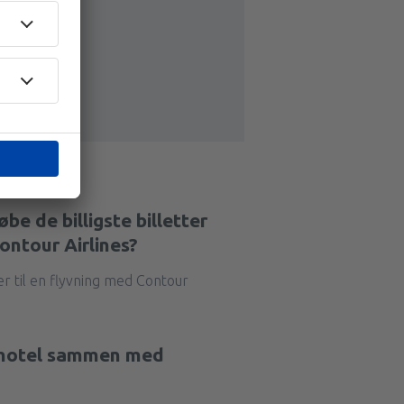
be de billigste billetter
Contour Airlines?
er til en flyvning med Contour
t hotel sammen med