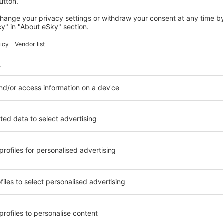
3 tilbud
til
Berlin
546
DKK
FRA
HOLLAND
FÆRØER