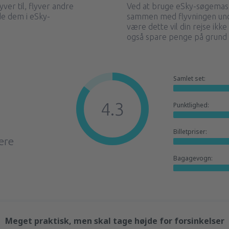
yver til, flyver andre
Ved at bruge eSky-søgemask
nde dem i eSky-
sammen med flyvningen und
være dette vil din rejse ikk
også spare penge på grund 
Samlet set:
4.3
Punktlighed:
Billetpriser:
ere
Bagagevogn:
Meget praktisk, men skal tage højde for forsinkelser