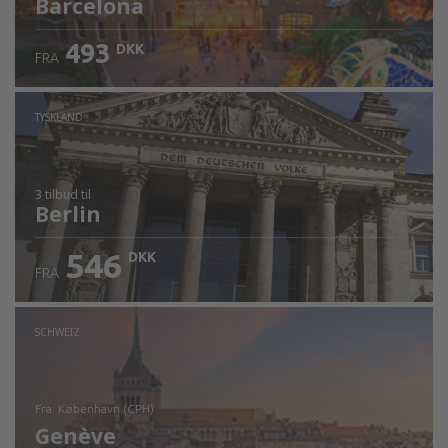
Barcelona
493
DKK
FRA
TYSKLAND
3 tilbud
til
Berlin
546
DKK
FRA
SCHWEIZ
fra: København (CPH)
Genève