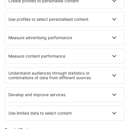
Ryanair
DAT Danish Air
SAS
Norwegian
Lufthansa
Om eSky
Handelsbetingelser
Mine bookinger
Persondatapolitik
Support og kontakt