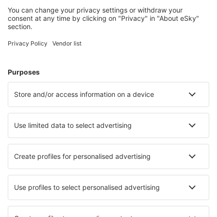
Planlæg din rejse
Billige flybilletter
Storbyferie
Sommerferie
Indkvartering
Fly+Hotel
Hoteller
Parkering
Lufthavnstransport
Seværdigheder
Sportsbegivenheder
Lær mere
Mobilapp
Flyselskaber