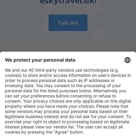
eskytravel.dk!
Tjek det
Download vores app
og planlæg nemt dine
rejser