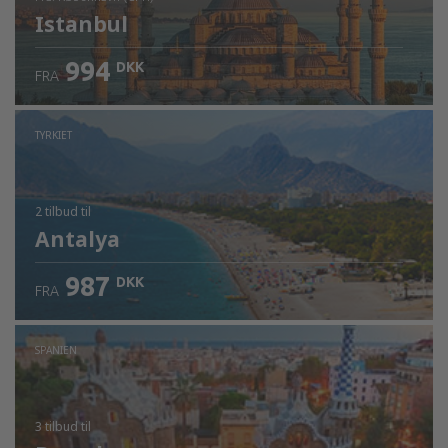
Istanbul
994
DKK
FRA
Kontrollér oplysninger
TYRKIET
2 tilbud
til
Antalya
987
DKK
FRA
SPANIEN
3 tilbud
til