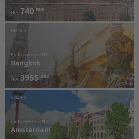
740
DKK
FRA
Kontrollér oplysninger
THAILAND
fra: København (CPH)
Bangkok
3955
DKK
FRA
Kontrollér oplysninger
HOLLAND
fra: København (CPH)
Amsterdam