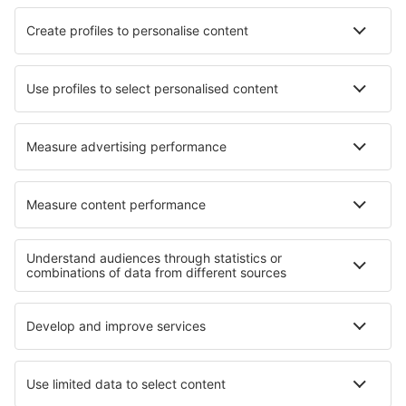
Flyselskaber
Ryanair
DAT Danish Air
SAS
Norwegian
Lufthansa
Om eSky
Handelsbetingelser
Mine bookinger
Persondatapolitik
Support og kontakt