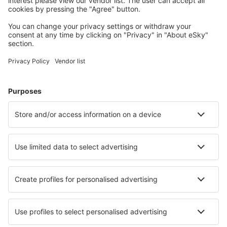
Planlæg din rejse
Billige flybilletter
Storbyferie
Sommerferie
Indkvartering
Fly+Hotel
Hoteller
Parkering
Lufthavnstransport
Seværdigheder
Sportsbegivenheder
Lær mere
Mobilapp