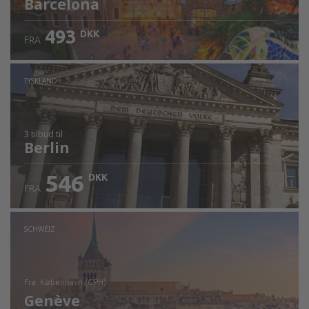
Barcelona
493
DKK
FRA
TYSKLAND
3 tilbud
til
Berlin
546
DKK
FRA
SCHWEIZ
fra: København (CPH)
Genève