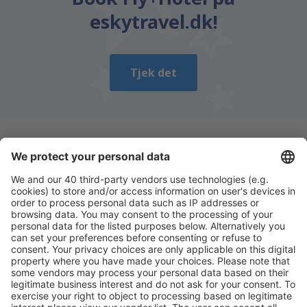
eskytravel.dk!
Tjek det
Download vores app
og planlæg nemt dine
rejser