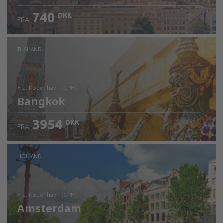
740
DKK
FRA
Kontrollér oplysninger
THAILAND
fra: København (CPH)
Bangkok
3954
DKK
FRA
Kontrollér oplysninger
HOLLAND
fra: København (CPH)
Amsterdam