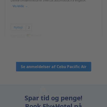
Denne bedømmelse er oversat automatisk fra engelsk.
Vis kilde
Nyttigt
2
Oversat af
Richard
United States Of America,
November 2022
Se anmeldelser af Cebu Pacific Air
Spar tid og penge!
Book Fly+Hotel på