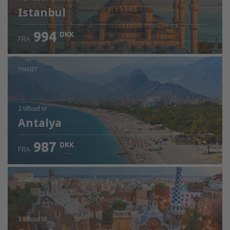
Istanbul
994
DKK
FRA
Kontrollér oplysninger
TYRKIET
2 tilbud
til
Antalya
987
DKK
FRA
SPANIEN
3 tilbud
til