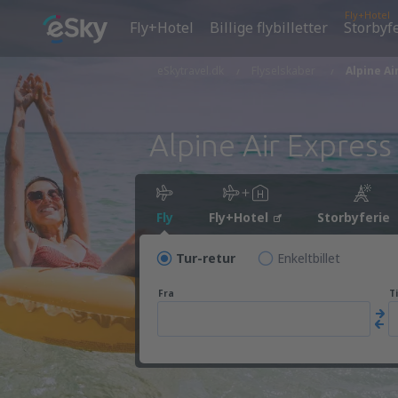
Fly+Hotel
Fly+Hotel
Billige flybilletter
Storbyf
eSkytravel.dk
Flyselskaber
Alpine Ai
Alpine Air Express
Fly
Fly+Hotel
Storbyferie
Tur-retur
Enkeltbillet
Fra
Ti