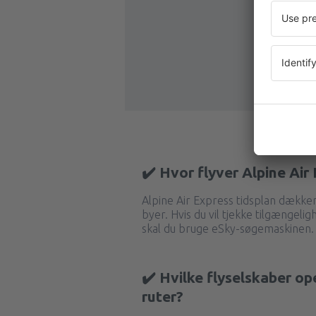
✔️ Hvor flyver Alpine Air
Alpine Air Express tidsplan dækk
byer. Hvis du vil tjekke tilgængeli
skal du bruge eSky-søgemaskinen.
✔️ Hvilke flyselskaber op
ruter?