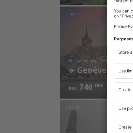
SCHWEIZ
fra: København (CPH)
Genève
740
DKK
FRA
Kontrollér oplysninger
THAILAND