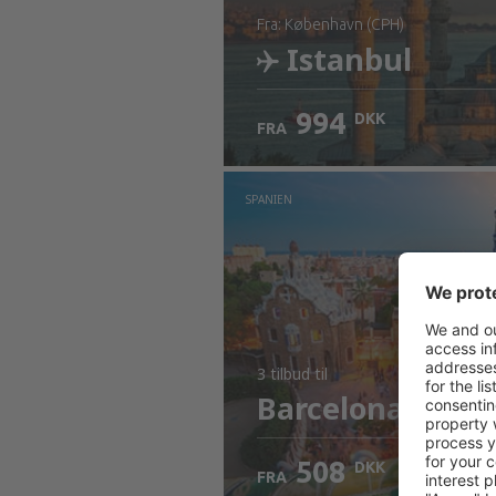
fra: København (CPH)
Istanbul
994
DKK
FRA
Kontrollér oplysninger
SPANIEN
3 tilbud
til
Barcelona
508
DKK
FRA