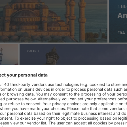
2 til
An
FRA
TYSKLAND