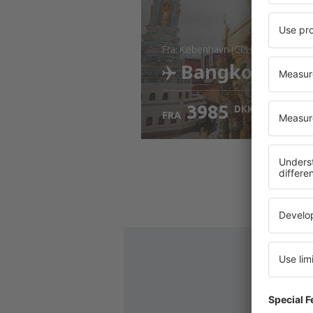
fra: København (CPH)
Bangkok
3985
DKK
FRA
Kontrollér oplysninger