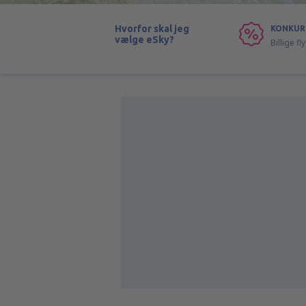
Hvorfor skal jeg
KONKUR
vælge eSky?
Billige f