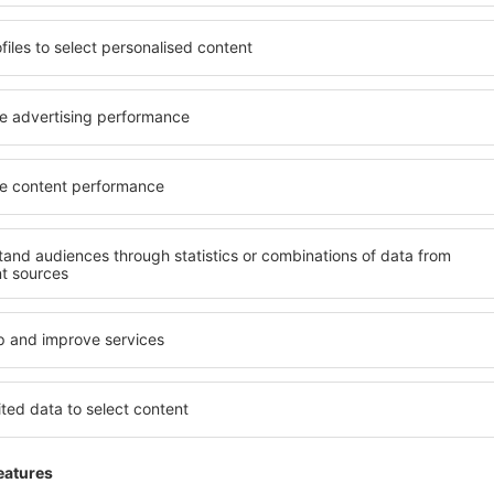
fra: København (CPH)
fra:
Amsterdam
1121
DKK
FRA
FRA
Kontrollér oplysninger
K
Vis andre tilbud
ADVERTISEMENT