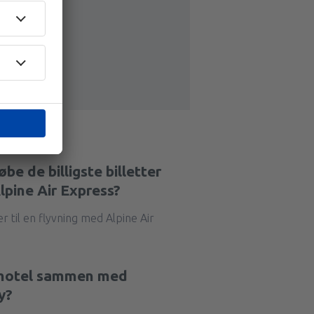
be de billigste billetter
Alpine Air Express?
r til en flyvning med Alpine Air
t hotel sammen med
y?