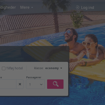
digheder
Mere
Log ind
Tilføj hotel
klasse:
economy
to
Passagerer
1