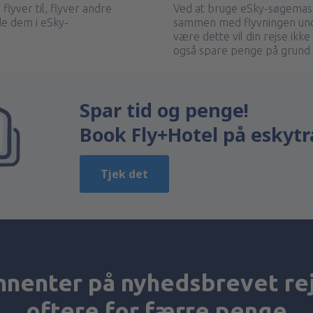
flyver til, flyver andre
Ved at bruge eSky-søgemask
nde dem i eSky-
sammen med flyvningen und
være dette vil din rejse ikk
også spare penge på grund 
Spar tid og penge!
Book Fly+Hotel på eskytr
Tjek det
nenter på nyhedsbrevet re
oftere for færre penge