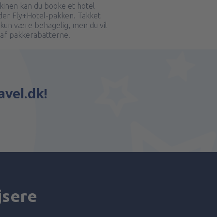
inen kan du booke et hotel
er Fly+Hotel-pakken. Takket
e kun være behagelig, men du vil
af pakkerabatterne.
avel.dk!
jsere