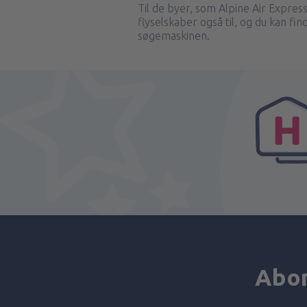
Til de byer, som Alpine Air Express 
flyselskaber også til, og du kan fi
søgemaskinen.
Abon