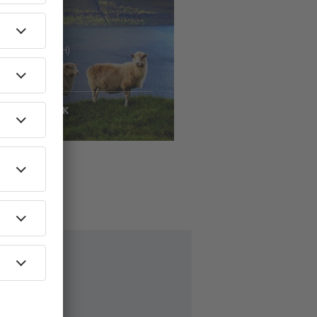
 København (CPH)
Vágar
2669
DKK
ontrollér oplysninger