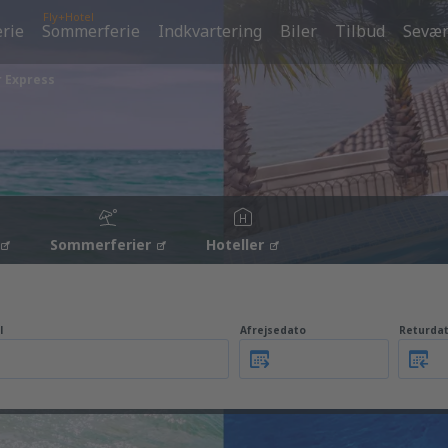
Fly+Hotel
erie
Sommerferie
Indkvartering
Biler
Tilbud
Sevær
r Express
Sommerferier
Hoteller
l
Afrejsedato
Returda