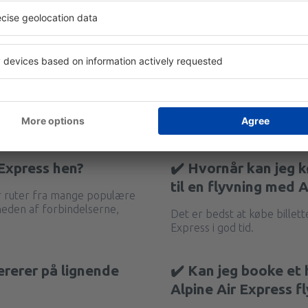
 Express hen?
✔️ Hvornår kan jeg kø
til en flyvning med 
er ruter fra mange populære
gheden af forbindelserne,
Det er bedst at købe billette
Express i god tid.
ererer på lignende
✔️ Kan jeg booke e
Alpine Air Express fl