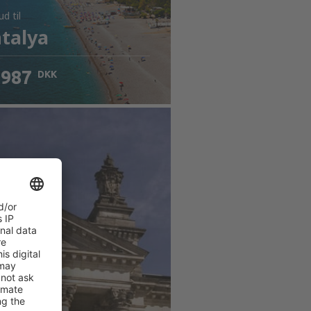
bud
til
talya
987
DKK