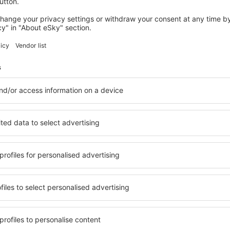
3 tilbud
til
Berlin
546
DKK
FRA
HOLLAND
FÆRØER