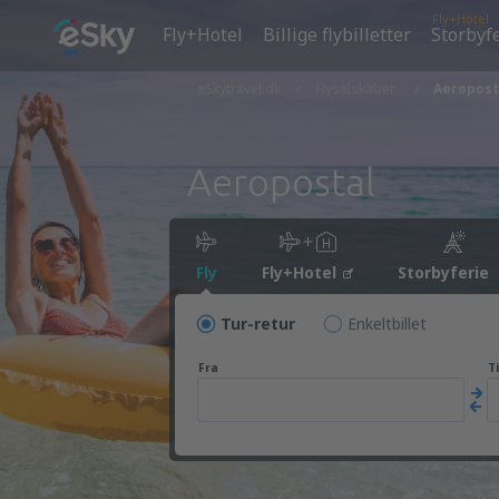
Fly+Hotel
Fly+Hotel
Billige flybilletter
Storbyf
eSkytravel.dk
Flyselskaber
Aeropost
Aeropostal
Fly
Fly+Hotel
Storbyferie
Tur-retur
Enkeltbillet
Fra
Ti