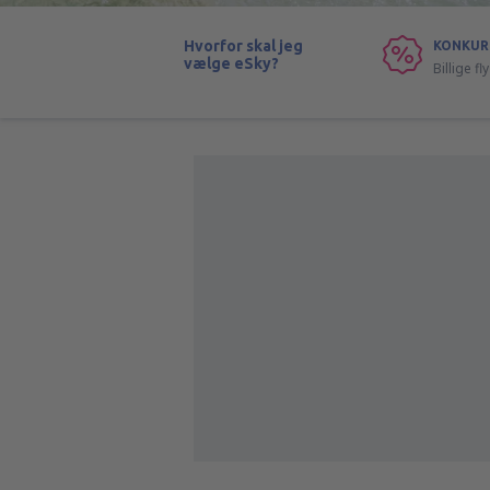
Hvorfor skal jeg
KONKUR
vælge eSky?
Billige f