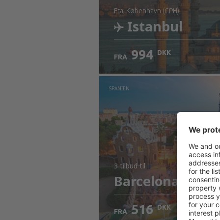
fra: København (CPH)
Istanbul
994
DKK
FRA
Kontrollér oplysninger
SPANIEN
3 tilbud
til
Barcelona
516
DKK
FRA