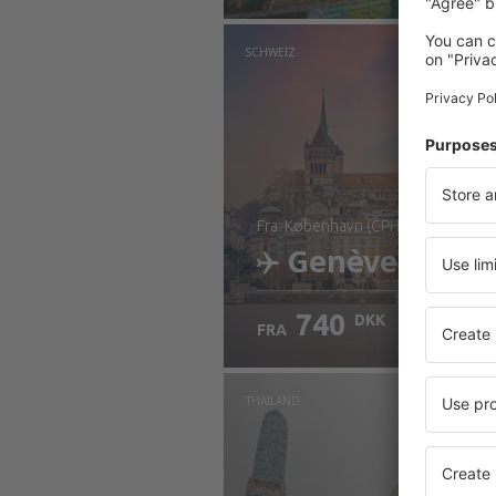
SCHWEIZ
fra: København (CPH)
Genève
740
DKK
FRA
Kontrollér oplysninger
THAILAND