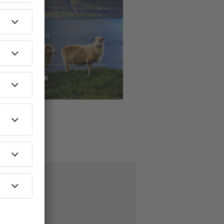
 København (CPH)
Vágar
2669
DKK
ontrollér oplysninger