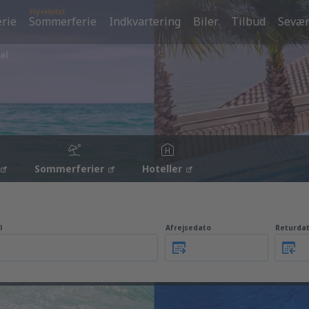
Fly+Hotel
erie
Sommerferie
Indkvartering
Biler
Tilbud
Sevær
al
Sommerferier
Hoteller
l
Afrejsedato
Returda