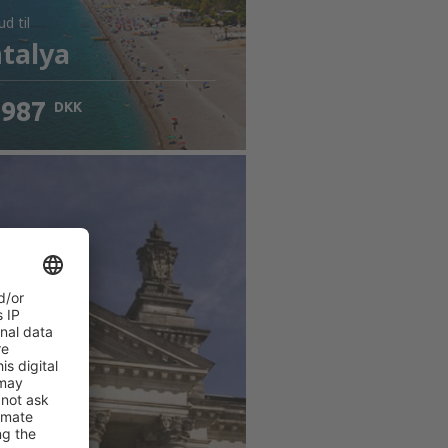
bud
til
talya
987
DKK