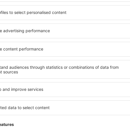
fra: København (CPH)
fra:
Amsterdam
1121
DKK
FRA
FRA
Kontrollér oplysninger
K
Vis andre tilbud
ADVERTISEMENT