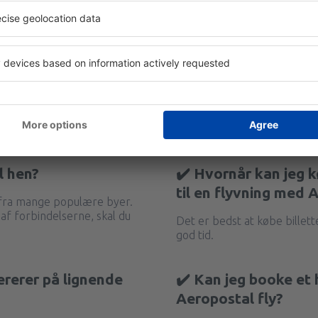
l hen?
✔️ Hvornår kan jeg kø
til en flyvning med 
 fra mange populære byer.
 af forbindelserne, skal du
Det er bedst at købe billett
god tid.
ererer på lignende
✔️ Kan jeg booke e
Aeropostal fly?