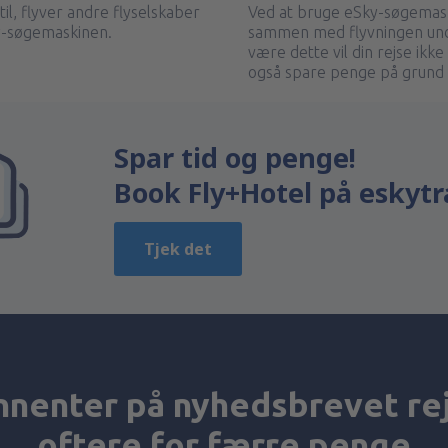
til, flyver andre flyselskaber
Ved at bruge eSky-søgemask
ky-søgemaskinen.
sammen med flyvningen und
være dette vil din rejse ikk
også spare penge på grund 
Spar tid og penge!
Book Fly+Hotel på eskytr
Tjek det
nenter på nyhedsbrevet re
oftere for færre penge