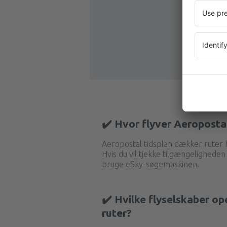
✔️ Hvor flyver Aeroposta
Aeropostal tidsplan dækker ruter
Hvis du vil tjekke tilgængeligheden
bruge eSky-søgemaskinen.
✔️ Hvilke flyselskaber op
ruter?