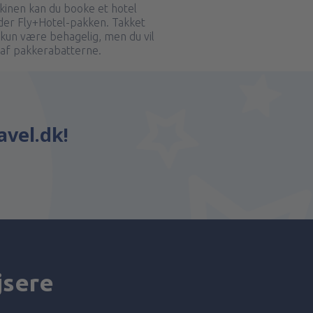
inen kan du booke et hotel
er Fly+Hotel-pakken. Takket
e kun være behagelig, men du vil
af pakkerabatterne.
avel.dk!
jsere