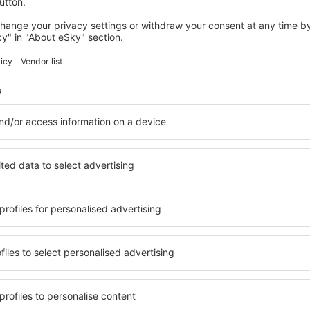
3 tilbud
til
Berlin
546
DKK
FRA
HOLLAND
FÆRØER