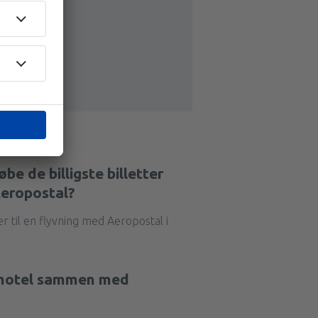
be de billigste billetter
Aeropostal?
er til en flyvning med Aeropostal i
t hotel sammen med