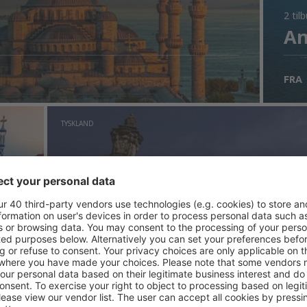
2 til
An
FRA
TYSKLAND