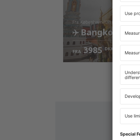
fra: København (CPH)
Bangkok
3985
DKK
FRA
Kontrollér oplysninger