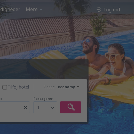
digheder
Mere
Log ind
Tilføj hotel
klasse:
economy
to
Passagerer
1