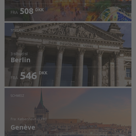
508
DKK
FRA
TYSKLAND
3 tilbud
til
Berlin
546
DKK
FRA
SCHWEIZ
fra: København (CPH)
Genève