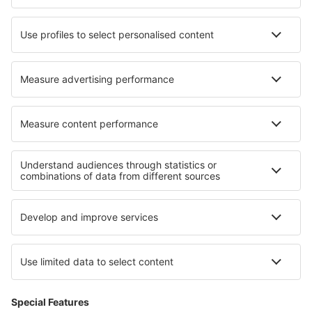
DAT Danish Air
SAS
Norwegian
Lufthansa
Om eSky
Handelsbetingelser
Mine bookinger
Persondatapolitik
Support og kontakt