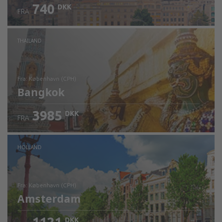
740
DKK
FRA
Kontrollér oplysninger
THAILAND
fra: København (CPH)
Bangkok
3985
DKK
FRA
Kontrollér oplysninger
HOLLAND
fra: København (CPH)
Amsterdam
DKK