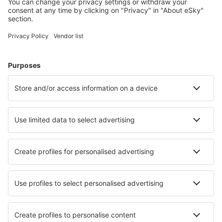
Planlæg din rejse
Billige flybilletter
Storbyferie
Sommerferie
Indkvartering
Fly+Hotel
Hoteller
Parkering
Lufthavnstransport
Seværdigheder
Sportsbegivenheder
Lær mere
Mobilapp
Flyselskaber
Ryanair