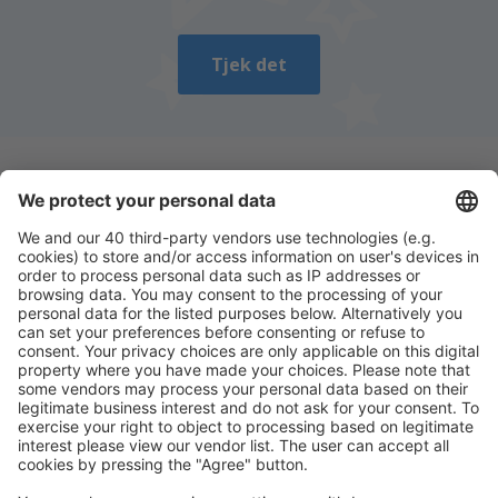
Tjek det
Download vores app
og planlæg nemt dine
rejser