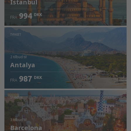
Istanbul
994
DKK
FRA
Kontrollér oplysninger
TYRKIET
2 tilbud
til
Antalya
987
DKK
FRA
SPANIEN
3 tilbud
til
Barcelona