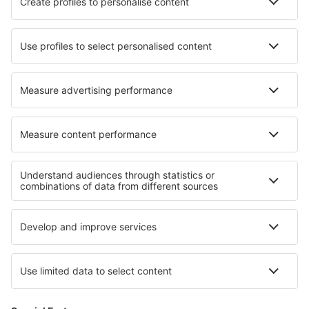
Ryanair
DAT Danish Air
SAS
Norwegian
Lufthansa
Om eSky
Handelsbetingelser
Mine bookinger
Persondatapolitik
Support og kontakt