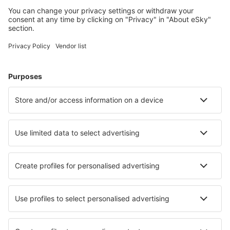
Planlæg din rejse
Billige flybilletter
Storbyferie
Sommerferie
Indkvartering
Fly+Hotel
Hoteller
Parkering
Lufthavnstransport
Seværdigheder
Sportsbegivenheder
Lær mere
Mobilapp
Flyselskaber