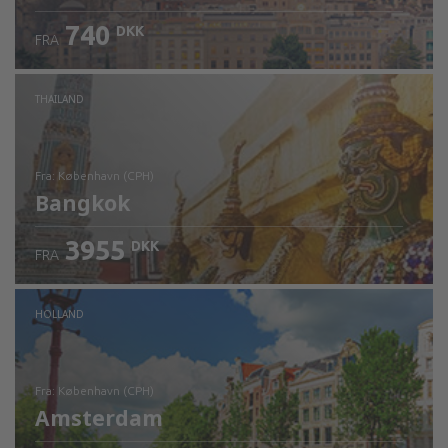
740
DKK
FRA
Kontrollér oplysninger
THAILAND
fra: København (CPH)
Bangkok
3955
DKK
FRA
Kontrollér oplysninger
HOLLAND
fra: København (CPH)
Amsterdam