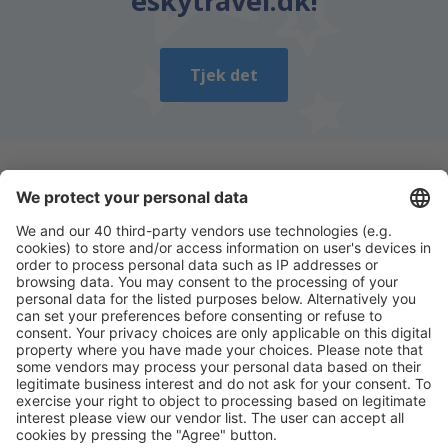
eskytravel.dk!
Tjek det
Download vores app
og planlæg nemt dine
rejser