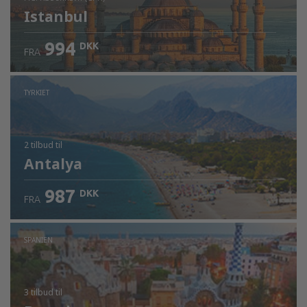
Istanbul
994
DKK
FRA
Kontrollér oplysninger
TYRKIET
2 tilbud
til
Antalya
987
DKK
FRA
SPANIEN
3 tilbud
til