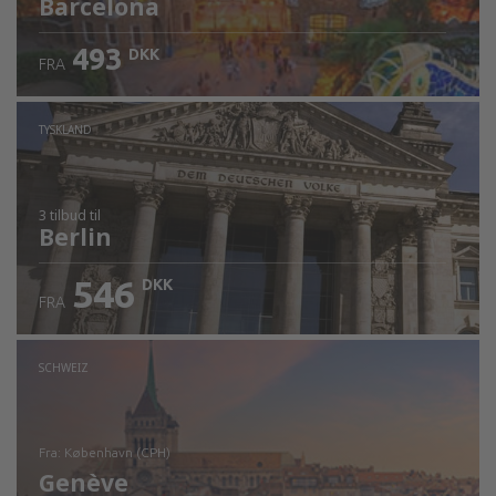
Barcelona
493
DKK
FRA
TYSKLAND
3 tilbud
til
Berlin
546
DKK
FRA
SCHWEIZ
fra: København (CPH)
Genève