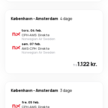
København
-
Amsterdam
4 dage
tors. 04 feb.
CPH
-
AMS
·
Direkte
Norwegian Air Sweden
søn. 07 feb.
AMS
-
CPH
·
Direkte
Norwegian Air Sweden
1.122 kr.
fra
København
-
Amsterdam
3 dage
fre. 05 feb.
CPH
-
AMS
·
Direkte