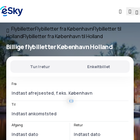
Flybilletter
Flybilletter fra København
Flybilletter til
Holland
Flybilletter fra København til Holland
Billige flybilletter
København Holland
Tur/retur
Enkeltbillet
Fra
Til
Afgang
Retur