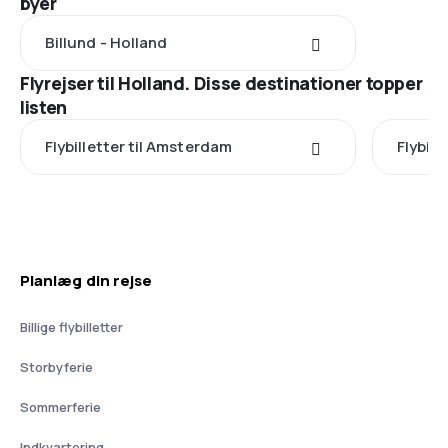
byer
Billund - Holland
Flyrejser til Holland. Disse destinationer topper
listen
Flybilletter til Amsterdam
Flybill
Planlæg din rejse
Billige flybilletter
Storbyferie
Sommerferie
Indkvartering