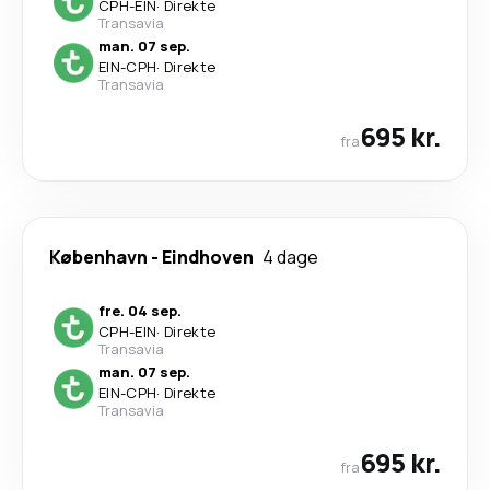
CPH
-
EIN
·
Direkte
Transavia
man. 07 sep.
EIN
-
CPH
·
Direkte
Transavia
695 kr.
fra
København
-
Eindhoven
4 dage
fre. 04 sep.
CPH
-
EIN
·
Direkte
Transavia
man. 07 sep.
EIN
-
CPH
·
Direkte
Transavia
695 kr.
fra