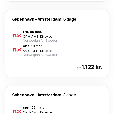
København
-
Amsterdam
6 dage
fre. 05 mar.
CPH
-
AMS
·
Direkte
Norwegian Air Sweden
ons. 10 mar.
AMS
-
CPH
·
Direkte
Norwegian Air Sweden
1.122 kr.
fra
København
-
Amsterdam
8 dage
søn. 07 mar.
CPH
-
AMS
·
Direkte