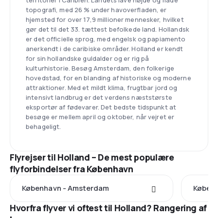
territorier i Caribien. Landets lave højde og flade
topografi, med 26 % under havoverfladen, er
hjemsted for over 17,9 millioner mennesker, hvilket
gør det til det 33. tættest befolkede land. Hollandsk
er det officielle sprog, med engelsk og papiamento
anerkendt i de caribiske områder. Holland er kendt
for sin hollandske guldalder og er rig på
kulturhistorie. Besøg Amsterdam, den folkerige
hovedstad, for en blanding af historiske og moderne
attraktioner. Med et mildt klima, frugtbar jord og
intensivt landbrug er det verdens næststørste
eksportør af fødevarer. Det bedste tidspunkt at
besøge er mellem april og oktober, når vejret er
behageligt.
Flyrejser til Holland – De mest populære
flyforbindelser fra København
København - Amsterdam
Københ
Hvorfra flyver vi oftest til Holland? Rangering af