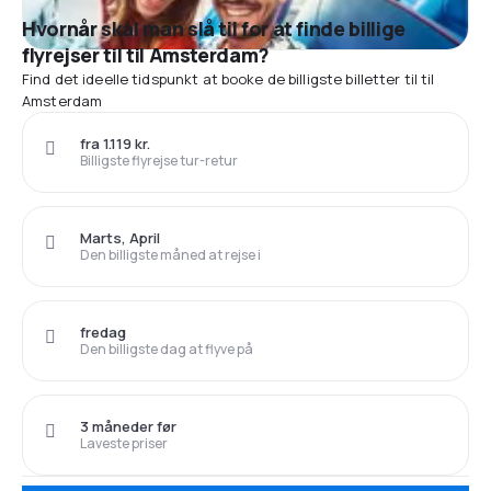
Hvornår skal man slå til for at finde billige
flyrejser til til Amsterdam?
Find det ideelle tidspunkt at booke de billigste billetter til til
Amsterdam
fra 1.119 kr.
Billigste flyrejse tur-retur
Marts, April
Den billigste måned at rejse i
fredag
Den billigste dag at flyve på
3 måneder før
Laveste priser