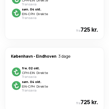
CPH
-
EIN
·
Direkte
Transavia
søn. 04 okt.
EIN
-
CPH
·
Direkte
Transavia
725 kr.
fra
København
-
Eindhoven
3 dage
fre. 02 okt.
CPH
-
EIN
·
Direkte
Transavia
søn. 04 okt.
EIN
-
CPH
·
Direkte
Transavia
725 kr.
fra