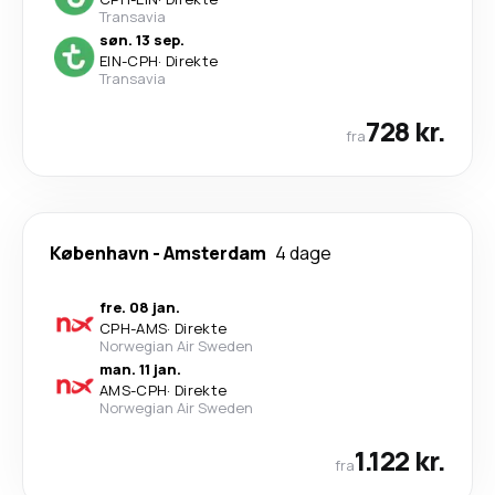
Transavia
søn. 13 sep.
EIN
-
CPH
·
Direkte
Transavia
728 kr.
fra
København
-
Amsterdam
4 dage
fre. 08 jan.
CPH
-
AMS
·
Direkte
Norwegian Air Sweden
man. 11 jan.
AMS
-
CPH
·
Direkte
Norwegian Air Sweden
1.122 kr.
fra