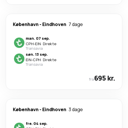
København
-
Eindhoven
7 dage
man. 07 sep.
CPH
-
EIN
·
Direkte
Transavia
søn. 13 sep.
EIN
-
CPH
·
Direkte
Transavia
695 kr.
fra
København
-
Eindhoven
3 dage
fre. 04 sep.