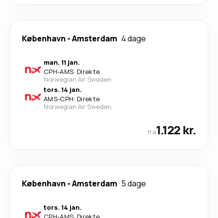
København
-
Amsterdam
4 dage
man. 11 jan.
CPH
-
AMS
·
Direkte
Norwegian Air Sweden
tors. 14 jan.
AMS
-
CPH
·
Direkte
Norwegian Air Sweden
1.122 kr.
fra
København
-
Amsterdam
5 dage
tors. 14 jan.
CPH
-
AMS
·
Direkte