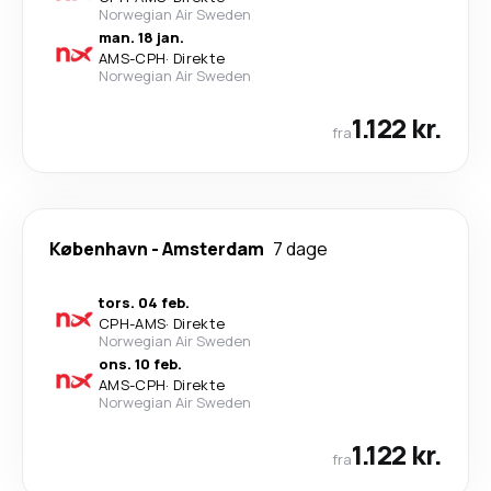
Norwegian Air Sweden
man. 18 jan.
AMS
-
CPH
·
Direkte
Norwegian Air Sweden
1.122 kr.
fra
København
-
Amsterdam
7 dage
tors. 04 feb.
CPH
-
AMS
·
Direkte
Norwegian Air Sweden
ons. 10 feb.
AMS
-
CPH
·
Direkte
Norwegian Air Sweden
1.122 kr.
fra