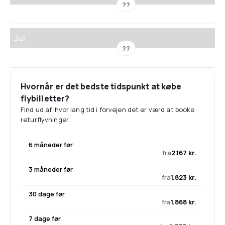
??
Jul.
??
Hvornår er det bedste tidspunkt at købe
flybilletter?
Find ud af, hvor lang tid i forvejen det er værd at booke
returflyvninger.
6 måneder før
fra
2.167 kr.
3 måneder før
fra
1.823 kr.
30 dage før
fra
1.868 kr.
7 dage før