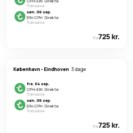
CPH
-
EIN
·
Direkte
Transavia
søn. 06 sep.
EIN
-
CPH
·
Direkte
Transavia
725 kr.
fra
København
-
Eindhoven
3 dage
fre. 04 sep.
CPH
-
EIN
·
Direkte
Transavia
søn. 06 sep.
EIN
-
CPH
·
Direkte
Transavia
725 kr.
fra