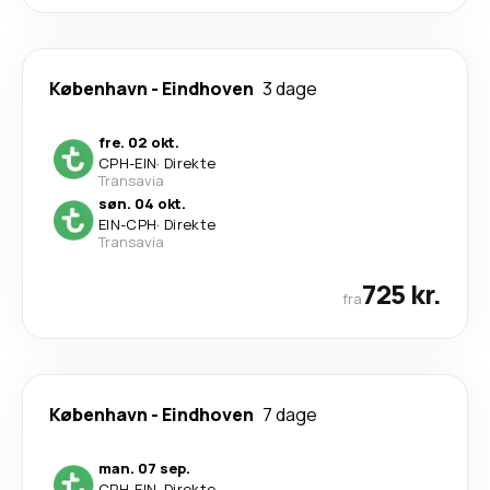
København
-
Eindhoven
3 dage
fre. 02 okt.
CPH
-
EIN
·
Direkte
Transavia
søn. 04 okt.
EIN
-
CPH
·
Direkte
Transavia
725 kr.
fra
København
-
Eindhoven
7 dage
man. 07 sep.
CPH
-
EIN
·
Direkte