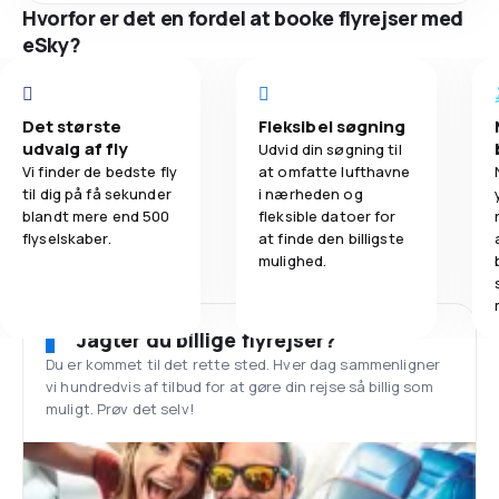
Hvorfor er det en fordel at booke flyrejser med
eSky?
Det største
Fleksibel søgning
udvalg af fly
Udvid din søgning til
Vi finder de bedste fly
at omfatte lufthavne
til dig på få sekunder
i nærheden og
blandt mere end 500
fleksible datoer for
flyselskaber.
at finde den billigste
mulighed.
Jagter du billige flyrejser?
Du er kommet til det rette sted. Hver dag sammenligner
vi hundredvis af tilbud for at gøre din rejse så billig som
muligt. Prøv det selv!