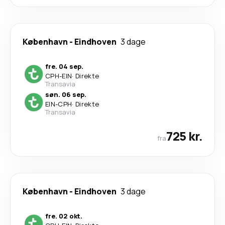
København
-
Eindhoven
3 dage
fre. 04 sep.
CPH
-
EIN
·
Direkte
Transavia
søn. 06 sep.
EIN
-
CPH
·
Direkte
Transavia
725 kr.
fra
København
-
Eindhoven
3 dage
fre. 02 okt.