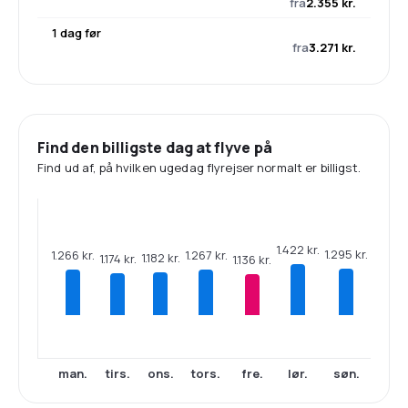
fra
2.355 kr.
1 dag før
fra
3.271 kr.
Find den billigste dag at flyve på
Find ud af, på hvilken ugedag flyrejser normalt er billigst.
1.422 kr.
1.295 kr.
1.267 kr.
1.266 kr.
1.182 kr.
1.174 kr.
1.136 kr.
man.
tirs.
ons.
tors.
fre.
lør.
søn.