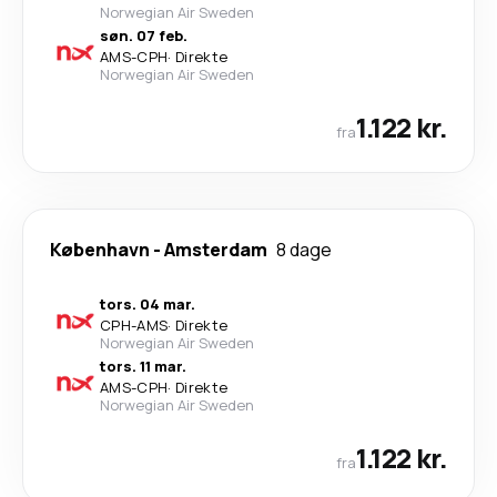
Norwegian Air Sweden
søn. 07 feb.
AMS
-
CPH
·
Direkte
Norwegian Air Sweden
1.122 kr.
fra
København
-
Amsterdam
8 dage
tors. 04 mar.
CPH
-
AMS
·
Direkte
Norwegian Air Sweden
tors. 11 mar.
AMS
-
CPH
·
Direkte
Norwegian Air Sweden
1.122 kr.
fra