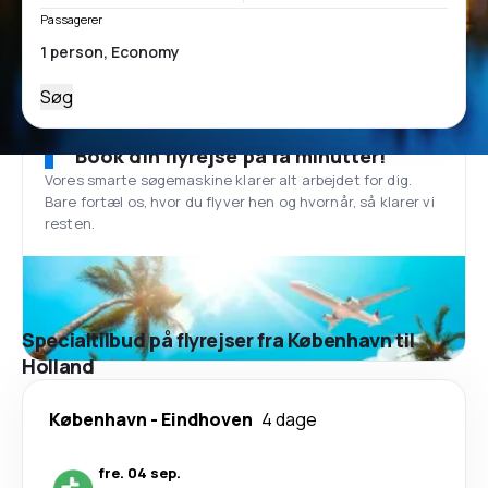
Passagerer
Søg
Book din flyrejse på få minutter!
Vores smarte søgemaskine klarer alt arbejdet for dig.
Bare fortæl os, hvor du flyver hen og hvornår, så klarer vi
resten.
Specialtilbud på flyrejser fra København til
Holland
København
-
Eindhoven
4 dage
fre. 04 sep.