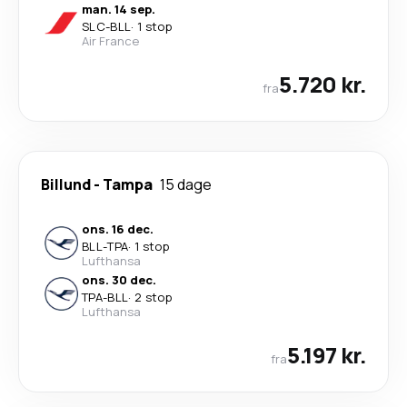
man. 14 sep.
SLC
-
BLL
·
1 stop
Air France
5.720 kr.
fra
Billund
-
Tampa
15 dage
ons. 16 dec.
BLL
-
TPA
·
1 stop
Lufthansa
ons. 30 dec.
TPA
-
BLL
·
2 stop
Lufthansa
5.197 kr.
fra