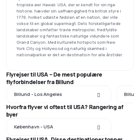
tropiske øer Hawaii. USA, der er kendt for sin rige
historie, hævder sin uafhængighed fra britisk styre i
1776, hvilket udløste fødslen af en nation, der ville
vokse til en global supermagt. Dets forskelligartede
landskaber omfatter travle metropoler, fredfyldte
landskaber og fantastiske naturlige vidundere som
Grand Canyon. Med kulturelle hotspots som New
York City og Hollywood og naturlig skønhed i
nationalparker er det en destination for alle årstider.
Flyrejser til USA – De mest populære
flyforbindelser fra Billund
Billund - Los Angeles
Billun
Hvorfra flyver vi oftest til USA? Rangering af
byer
København - USA
Flyrejser til USA. Disse destinationer topper