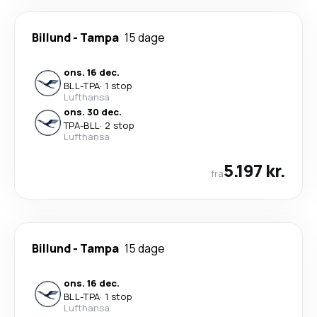
Billund
-
Tampa
15 dage
ons. 16 dec.
BLL
-
TPA
·
1 stop
Lufthansa
ons. 30 dec.
TPA
-
BLL
·
2 stop
Lufthansa
5.197 kr.
fra
Billund
-
Tampa
15 dage
ons. 16 dec.
BLL
-
TPA
·
1 stop
Lufthansa