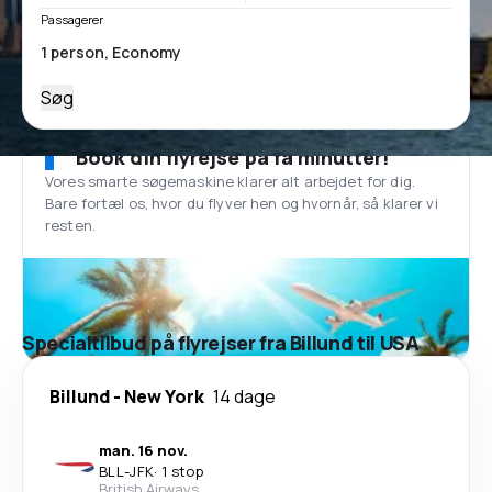
Passagerer
Søg
Book din flyrejse på få minutter!
Vores smarte søgemaskine klarer alt arbejdet for dig.
Bare fortæl os, hvor du flyver hen og hvornår, så klarer vi
resten.
Specialtilbud på flyrejser fra Billund til USA
Billund
-
New York
14 dage
man. 16 nov.
BLL
-
JFK
·
1 stop
British Airways