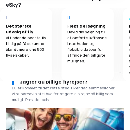
eSky?
Det største
Fleksibel søgning
udvalg af fly
Udvid din søgning til
Vi finder de bedste fly
at omfatte lufthavne
til dig på få sekunder
i nærheden og
blandt mere end 500
fleksible datoer for
flyselskaber.
at finde den billigste
mulighed.
Jagter du billige flyrejser?
Du er kommet til det rette sted. Hver dag sammenligner
vi hundredvis af tilbud for at gøre din rejse så billig som
muligt. Prøv det selv!