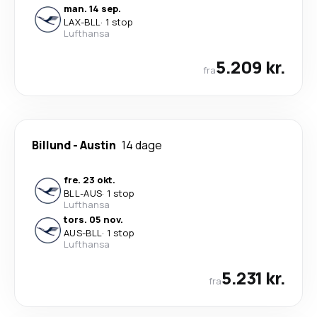
man. 14 sep.
LAX
-
BLL
·
1 stop
Lufthansa
5.209 kr.
fra
Billund
-
Austin
14 dage
fre. 23 okt.
BLL
-
AUS
·
1 stop
Lufthansa
tors. 05 nov.
AUS
-
BLL
·
1 stop
Lufthansa
5.231 kr.
fra