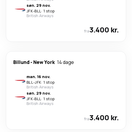
søn. 29 nov.
JFK
-
BLL
·
1 stop
British Airways
3.400 kr.
fra
Billund
-
New York
14 dage
man. 16 nov.
BLL
-
JFK
·
1 stop
British Airways
søn. 29 nov.
JFK
-
BLL
·
1 stop
British Airways
3.400 kr.
fra