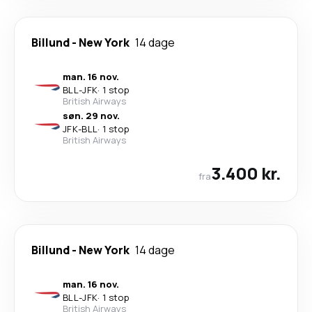
Billund
-
New York
14 dage
man. 16 nov.
BLL
-
JFK
·
1 stop
British Airways
søn. 29 nov.
JFK
-
BLL
·
1 stop
British Airways
3.400 kr.
fra
Billund
-
New York
14 dage
man. 16 nov.
BLL
-
JFK
·
1 stop
British Airways