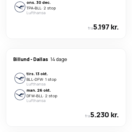
ons. 30 dec.
TPA
-
BLL
·
2 stop
Lufthansa
5.197 kr.
fra
Billund
-
Dallas
14 dage
tirs. 13 okt.
BLL
-
DFW
·
1 stop
Lufthansa
man. 26 okt.
DFW
-
BLL
·
2 stop
Lufthansa
5.230 kr.
fra