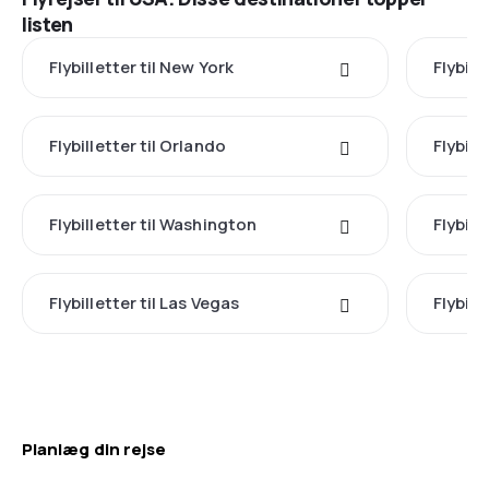
listen
Flybilletter til New York
Flybill
Flybilletter til Orlando
Flybill
Flybilletter til Washington
Flybill
Flybilletter til Las Vegas
Flybill
Planlæg din rejse