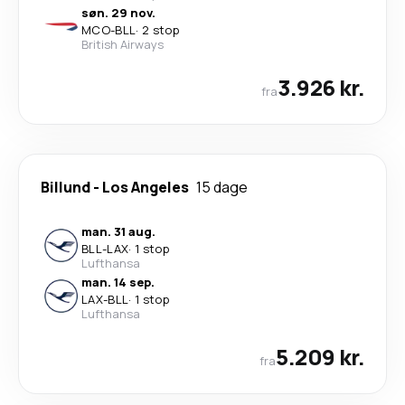
søn. 29 nov.
MCO
-
BLL
·
2 stop
British Airways
3.926 kr.
fra
Billund
-
Los Angeles
15 dage
man. 31 aug.
BLL
-
LAX
·
1 stop
Lufthansa
man. 14 sep.
LAX
-
BLL
·
1 stop
Lufthansa
5.209 kr.
fra