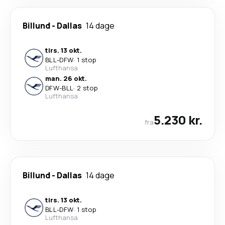
Billund
-
Dallas
14 dage
tirs. 13 okt.
BLL
-
DFW
·
1 stop
Lufthansa
man. 26 okt.
DFW
-
BLL
·
2 stop
Lufthansa
5.230 kr.
fra
Billund
-
Dallas
14 dage
tirs. 13 okt.
BLL
-
DFW
·
1 stop
Lufthansa