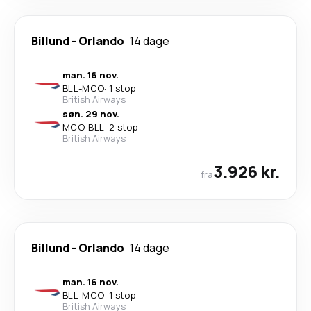
Billund
-
Orlando
14 dage
man. 16 nov.
BLL
-
MCO
·
1 stop
British Airways
søn. 29 nov.
MCO
-
BLL
·
2 stop
British Airways
3.926 kr.
fra
Billund
-
Orlando
14 dage
man. 16 nov.
BLL
-
MCO
·
1 stop
British Airways