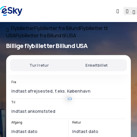
Flybilletter
Flybilletter fra Billund
Flybilletter til
USA
Flybilletter fra Billund til USA
Billige flybilletter
Billund USA
Tur/retur
Enkeltbillet
Fra
Til
Afgang
Retur