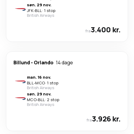
søn. 29 nov.
JFK
-
BLL
·
1 stop
British Airways
3.400 kr.
fra
Billund
-
Orlando
14 dage
man. 16 nov.
BLL
-
MCO
·
1 stop
British Airways
søn. 29 nov.
MCO
-
BLL
·
2 stop
British Airways
3.926 kr.
fra