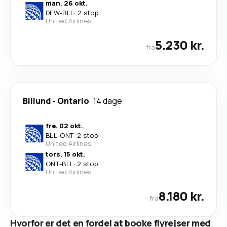
man. 26 okt.
DFW
-
BLL
·
2 stop
United Airlines
5.230 kr.
fra
Billund
-
Ontario
14 dage
fre. 02 okt.
BLL
-
ONT
·
2 stop
United Airlines
tors. 15 okt.
ONT
-
BLL
·
2 stop
United Airlines
8.180 kr.
fra
Hvorfor er det en fordel at booke flyrejser med