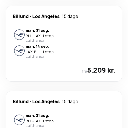
Billund
-
Los Angeles
15 dage
man. 31 aug.
BLL
-
LAX
·
1 stop
Lufthansa
man. 14 sep.
LAX
-
BLL
·
1 stop
Lufthansa
5.209 kr.
fra
Billund
-
Los Angeles
15 dage
man. 31 aug.
BLL
-
LAX
·
1 stop
Lufthansa