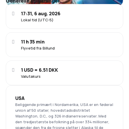
Generelle oplysninger
17:31, 6 aug. 2026
Lokal tid (UTC-5)
11 h 35 min
Flyvetid fra Billund
1 USD = 6.51 DKK
Valutakurs
USA
Beliggende primært i Nordamerika, USA er en føderal
union af 50 stater, hovedstadsdistriktet
Washington, D.C., og 326 indianerreservater. Med
den tredjestørste befolkning på over 334 millioner,
spænder den fra de frosne sletter i Alaska til de