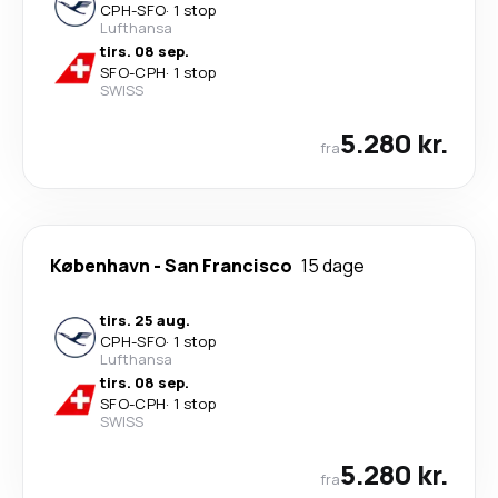
CPH
-
SFO
·
1 stop
Lufthansa
tirs. 08 sep.
SFO
-
CPH
·
1 stop
SWISS
5.280 kr.
fra
København
-
San Francisco
15 dage
tirs. 25 aug.
CPH
-
SFO
·
1 stop
Lufthansa
tirs. 08 sep.
SFO
-
CPH
·
1 stop
SWISS
5.280 kr.
fra