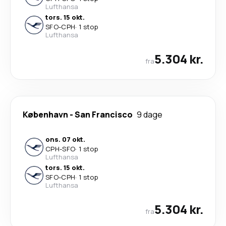
Lufthansa
tors. 15 okt.
SFO
-
CPH
·
1 stop
Lufthansa
5.304 kr.
fra
København
-
San Francisco
9 dage
ons. 07 okt.
CPH
-
SFO
·
1 stop
Lufthansa
tors. 15 okt.
SFO
-
CPH
·
1 stop
Lufthansa
5.304 kr.
fra