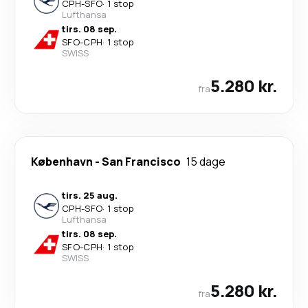
CPH
-
SFO
·
1 stop
Lufthansa
tirs. 08 sep.
SFO
-
CPH
·
1 stop
SWISS
5.280 kr.
fra
København
-
San Francisco
15 dage
tirs. 25 aug.
CPH
-
SFO
·
1 stop
Lufthansa
tirs. 08 sep.
SFO
-
CPH
·
1 stop
SWISS
5.280 kr.
fra