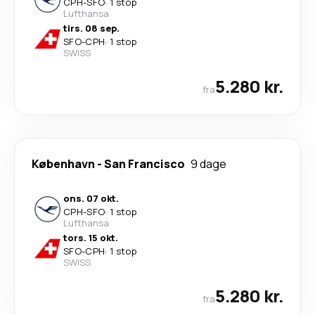
CPH
-
SFO
·
1 stop
Lufthansa
tirs. 08 sep.
SFO
-
CPH
·
1 stop
SWISS
5.280 kr.
fra
København
-
San Francisco
9 dage
ons. 07 okt.
CPH
-
SFO
·
1 stop
Lufthansa
tors. 15 okt.
SFO
-
CPH
·
1 stop
SWISS
5.280 kr.
fra