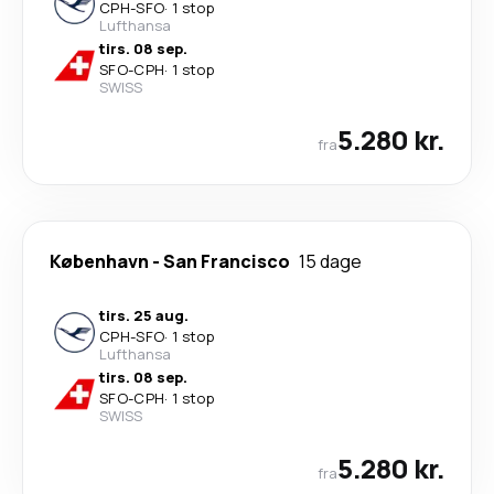
CPH
-
SFO
·
1 stop
Lufthansa
tirs. 08 sep.
SFO
-
CPH
·
1 stop
SWISS
5.280 kr.
fra
København
-
San Francisco
15 dage
tirs. 25 aug.
CPH
-
SFO
·
1 stop
Lufthansa
tirs. 08 sep.
SFO
-
CPH
·
1 stop
SWISS
5.280 kr.
fra