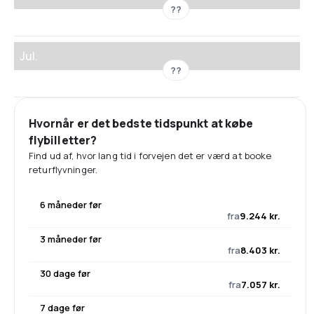
??
Jul.
??
Hvornår er det bedste tidspunkt at købe
flybilletter?
Find ud af, hvor lang tid i forvejen det er værd at booke
returflyvninger.
6 måneder før
fra
9.244 kr.
3 måneder før
fra
8.403 kr.
30 dage før
fra
7.057 kr.
7 dage før