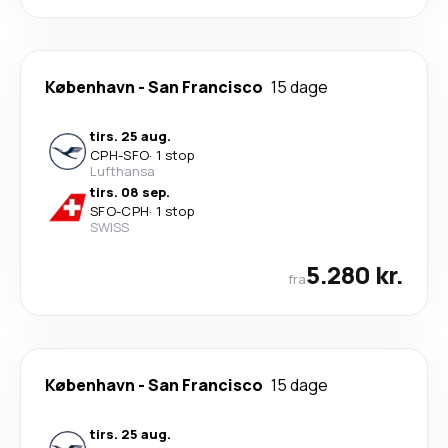
København
-
San Francisco
15 dage
tirs. 25 aug.
CPH
-
SFO
·
1 stop
Lufthansa
tirs. 08 sep.
SFO
-
CPH
·
1 stop
SWISS
5.280 kr.
fra
København
-
San Francisco
15 dage
tirs. 25 aug.