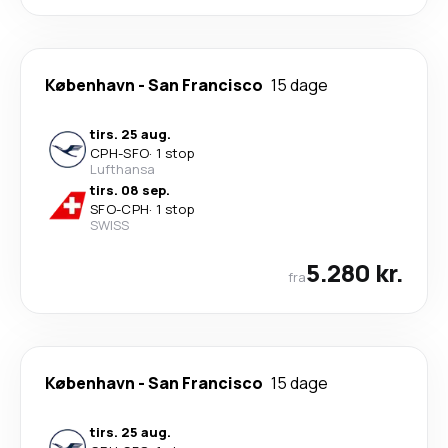
København
-
San Francisco
15 dage
tirs. 25 aug.
CPH
-
SFO
·
1 stop
Lufthansa
tirs. 08 sep.
SFO
-
CPH
·
1 stop
SWISS
5.280 kr.
fra
København
-
San Francisco
15 dage
tirs. 25 aug.