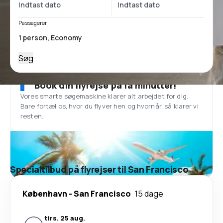
Passagerer
Søg
Book din flyrejse på få minutter!
Vores smarte søgemaskine klarer alt arbejdet for dig.
Bare fortæl os, hvor du flyver hen og hvornår, så klarer vi
resten.
Specialtilbud på flyrejser til San Francisco
København
-
San Francisco
15 dage
tirs. 25 aug.