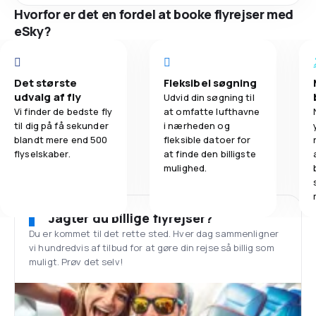
Hvorfor er det en fordel at booke flyrejser med
eSky?
Det største
Fleksibel søgning
udvalg af fly
Udvid din søgning til
Vi finder de bedste fly
at omfatte lufthavne
til dig på få sekunder
i nærheden og
blandt mere end 500
fleksible datoer for
flyselskaber.
at finde den billigste
mulighed.
Jagter du billige flyrejser?
Du er kommet til det rette sted. Hver dag sammenligner
vi hundredvis af tilbud for at gøre din rejse så billig som
muligt. Prøv det selv!