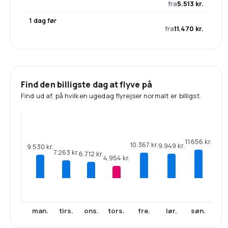
fra
5.513 kr.
1 dag før
fra
11.470 kr.
Find den billigste dag at flyve på
Find ud af, på hvilken ugedag flyrejser normalt er billigst.
11.656 kr.
10.367 kr.
9.949 kr.
9.530 kr.
7.263 kr.
6.712 kr.
4.954 kr.
man.
tirs.
ons.
tors.
fre.
lør.
søn.