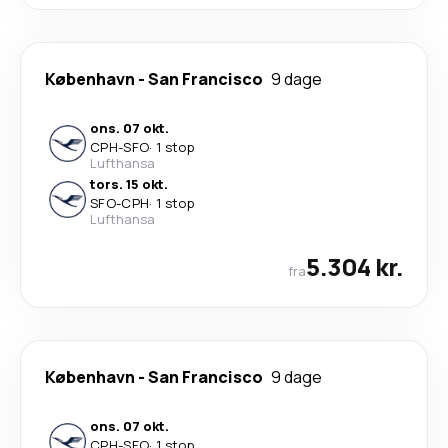
København
-
San Francisco
9 dage
ons. 07 okt.
CPH
-
SFO
·
1 stop
Lufthansa
tors. 15 okt.
SFO
-
CPH
·
1 stop
Lufthansa
5.304 kr.
fra
København
-
San Francisco
9 dage
ons. 07 okt.
CPH
-
SFO
·
1 stop