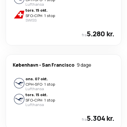
Lufthansa
tors. 15 okt.
SFO
-
CPH
·
1 stop
SWISS
5.280 kr.
fra
København
-
San Francisco
9 dage
ons. 07 okt.
CPH
-
SFO
·
1 stop
Lufthansa
tors. 15 okt.
SFO
-
CPH
·
1 stop
Lufthansa
5.304 kr.
fra