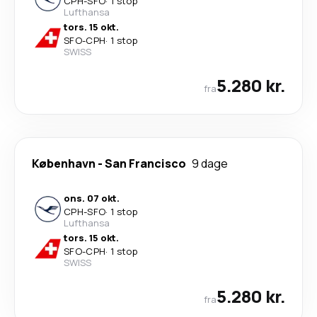
CPH
-
SFO
·
1 stop
Lufthansa
tors. 15 okt.
SFO
-
CPH
·
1 stop
SWISS
5.280 kr.
fra
København
-
San Francisco
9 dage
ons. 07 okt.
CPH
-
SFO
·
1 stop
Lufthansa
tors. 15 okt.
SFO
-
CPH
·
1 stop
SWISS
5.280 kr.
fra