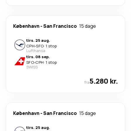
København
-
San Francisco
15 dage
tirs. 25 aug.
CPH
-
SFO
·
1 stop
Lufthansa
tirs. 08 sep.
SFO
-
CPH
·
1 stop
SWISS
5.280 kr.
fra
København
-
San Francisco
15 dage
tirs. 25 aug.