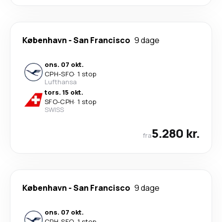
København
-
San Francisco
9 dage
ons. 07 okt.
CPH
-
SFO
·
1 stop
Lufthansa
tors. 15 okt.
SFO
-
CPH
·
1 stop
SWISS
5.280 kr.
fra
København
-
San Francisco
9 dage
ons. 07 okt.
CPH
-
SFO
·
1 stop