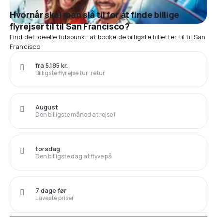
Hvornår skal man slå til for at finde billige
flyrejser til til San Francisco?
Find det ideelle tidspunkt at booke de billigste billetter til til San
Francisco
fra 5.185 kr.
Billigste flyrejse tur-retur
August
Den billigste måned at rejse i
torsdag
Den billigste dag at flyve på
7 dage før
Laveste priser