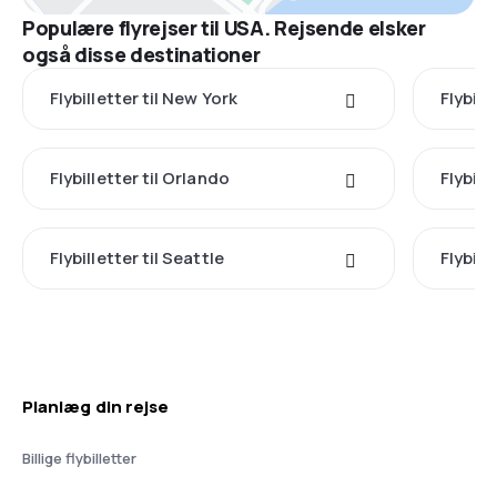
Populære flyrejser til USA. Rejsende elsker
også disse destinationer
Flybilletter til New York
Flybill
Flybilletter til Orlando
Flybill
Flybilletter til Seattle
Flybill
Planlæg din rejse
Billige flybilletter