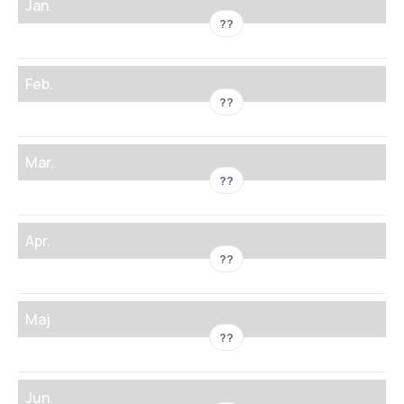
Jan.
??
Feb.
??
Mar.
??
Apr.
??
Maj
??
Jun.