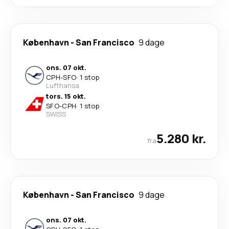
København
-
San Francisco
9 dage
ons. 07 okt.
CPH
-
SFO
·
1 stop
Lufthansa
tors. 15 okt.
SFO
-
CPH
·
1 stop
SWISS
5.280 kr.
fra
København
-
San Francisco
9 dage
ons. 07 okt.