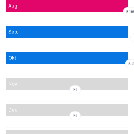
Aug.
5.18
Sep.
Okt.
5.2
Nov.
??
Dec.
??