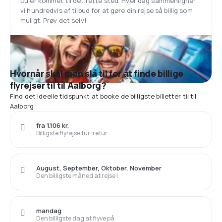
Du er kommet til det rette sted. Hver dag sammenligner
vi hundredvis af tilbud for at gøre din rejse så billig som
muligt. Prøv det selv!
Hvornår skal man slå til for at finde billige
flyrejser til til Aalborg?
Find det ideelle tidspunkt at booke de billigste billetter til til
Aalborg
fra 1.106 kr.
Billigste flyrejse tur-retur
August, September, Oktober, November
Den billigste måned at rejse i
mandag
Den billigste dag at flyve på