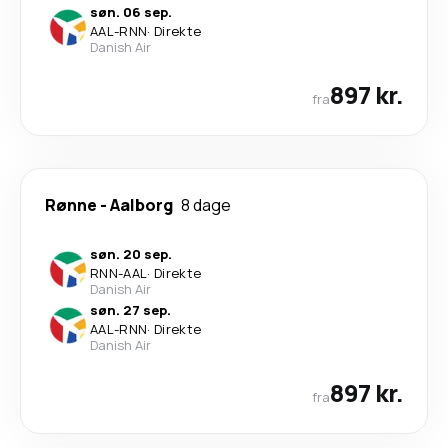
søn. 06 sep.
AAL
-
RNN
·
Direkte
Danish Air
897 kr.
fra
Rønne
-
Aalborg
8 dage
søn. 20 sep.
RNN
-
AAL
·
Direkte
Danish Air
søn. 27 sep.
AAL
-
RNN
·
Direkte
Danish Air
897 kr.
fra