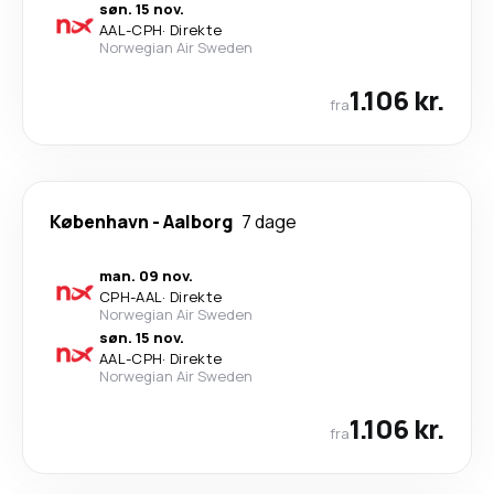
søn. 15 nov.
AAL
-
CPH
·
Direkte
Norwegian Air Sweden
1.106 kr.
fra
København
-
Aalborg
7 dage
man. 09 nov.
CPH
-
AAL
·
Direkte
Norwegian Air Sweden
søn. 15 nov.
AAL
-
CPH
·
Direkte
Norwegian Air Sweden
1.106 kr.
fra