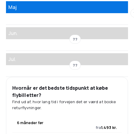
Maj
Jun.
??
Jul.
??
Hvornår er det bedste tidspunkt at købe
flybilletter?
Find ud af, hvor lang tid i forvejen det er værd at booke
returflyvninger.
6 måneder før
fra
1.493 kr.