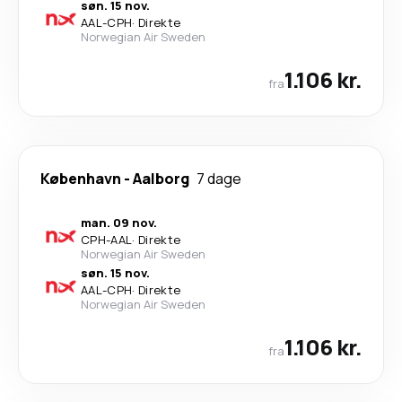
søn. 15 nov.
AAL
-
CPH
·
Direkte
Norwegian Air Sweden
1.106 kr.
fra
København
-
Aalborg
7 dage
man. 09 nov.
CPH
-
AAL
·
Direkte
Norwegian Air Sweden
søn. 15 nov.
AAL
-
CPH
·
Direkte
Norwegian Air Sweden
1.106 kr.
fra