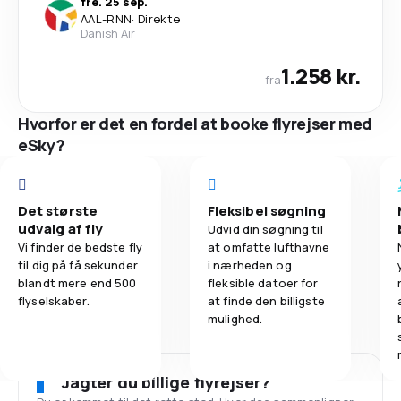
fre. 25 sep.
AAL
-
RNN
·
Direkte
Danish Air
1.258 kr.
fra
Hvorfor er det en fordel at booke flyrejser med
eSky?
Det største
Fleksibel søgning
udvalg af fly
Udvid din søgning til
Vi finder de bedste fly
at omfatte lufthavne
til dig på få sekunder
i nærheden og
blandt mere end 500
fleksible datoer for
flyselskaber.
at finde den billigste
mulighed.
Jagter du billige flyrejser?