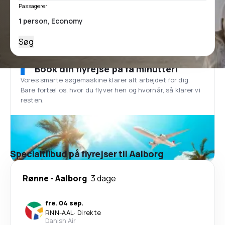
Passagerer
Søg
Book din flyrejse på få minutter!
Vores smarte søgemaskine klarer alt arbejdet for dig.
Bare fortæl os, hvor du flyver hen og hvornår, så klarer vi
resten.
Specialtilbud på flyrejser til Aalborg
Rønne
-
Aalborg
3 dage
fre. 04 sep.
RNN
-
AAL
·
Direkte
Danish Air