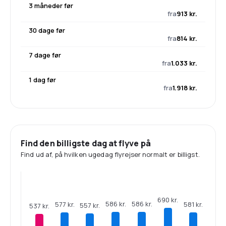
3 måneder før
fra
913 kr.
30 dage før
fra
814 kr.
7 dage før
fra
1.033 kr.
1 dag før
fra
1.918 kr.
Find den billigste dag at flyve på
Find ud af, på hvilken ugedag flyrejser normalt er billigst.
690 kr.
586 kr.
586 kr.
581 kr.
577 kr.
557 kr.
537 kr.