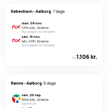
København
-
Aalborg
7 dage
man. 09 nov.
CPH
-
AAL
·
Direkte
Norwegian Air Sweden
søn. 15 nov.
AAL
-
CPH
·
Direkte
Norwegian Air Sweden
1.106 kr.
fra
Rønne
-
Aalborg
6 dage
søn. 20 sep.
RNN
-
AAL
·
Direkte
Danish Air