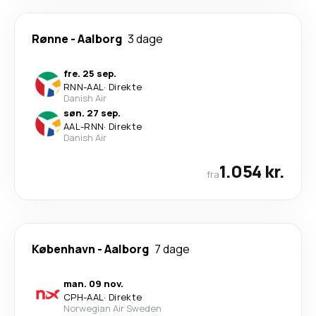
Rønne
-
Aalborg
3 dage
fre. 25 sep.
RNN
-
AAL
·
Direkte
Danish Air
søn. 27 sep.
AAL
-
RNN
·
Direkte
Danish Air
1.054 kr.
fra
København
-
Aalborg
7 dage
man. 09 nov.
CPH
-
AAL
·
Direkte
Norwegian Air Sweden