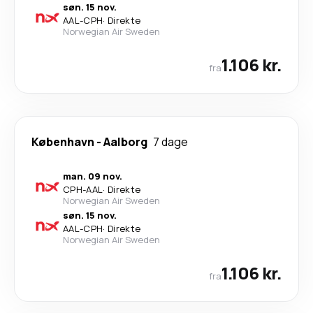
søn. 15 nov.
AAL
-
CPH
·
Direkte
Norwegian Air Sweden
1.106 kr.
fra
København
-
Aalborg
7 dage
man. 09 nov.
CPH
-
AAL
·
Direkte
Norwegian Air Sweden
søn. 15 nov.
AAL
-
CPH
·
Direkte
Norwegian Air Sweden
1.106 kr.
fra