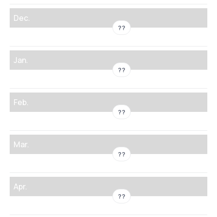
Dec.
??
Jan.
??
Feb.
??
Mar.
??
Apr.
??