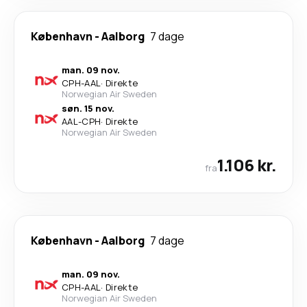
København
-
Aalborg
7 dage
man. 09 nov.
CPH
-
AAL
·
Direkte
Norwegian Air Sweden
søn. 15 nov.
AAL
-
CPH
·
Direkte
Norwegian Air Sweden
1.106 kr.
fra
København
-
Aalborg
7 dage
man. 09 nov.
CPH
-
AAL
·
Direkte
Norwegian Air Sweden