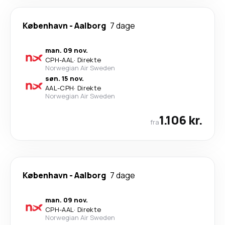
København
-
Aalborg
7 dage
man. 09 nov.
CPH
-
AAL
·
Direkte
Norwegian Air Sweden
søn. 15 nov.
AAL
-
CPH
·
Direkte
Norwegian Air Sweden
1.106 kr.
fra
København
-
Aalborg
7 dage
man. 09 nov.
CPH
-
AAL
·
Direkte
Norwegian Air Sweden