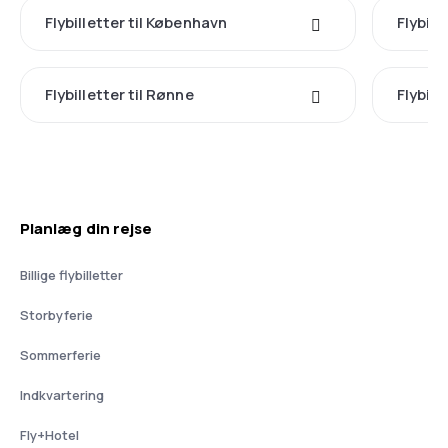
Flybilletter til København
Flybille
Flybilletter til Rønne
Flybill
Planlæg din rejse
Billige flybilletter
Storbyferie
Sommerferie
Indkvartering
Fly+Hotel