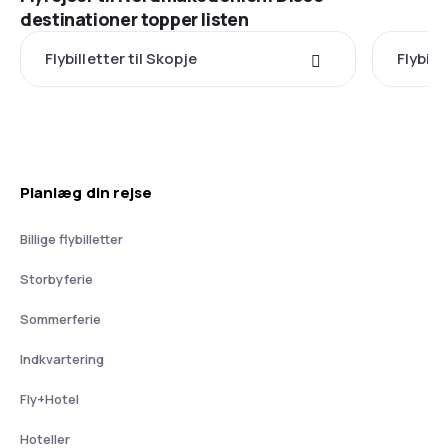
destinationer topper listen
Flybilletter til Skopje
Flybill
Planlæg din rejse
Billige flybilletter
Storbyferie
Sommerferie
Indkvartering
Fly+Hotel
Hoteller