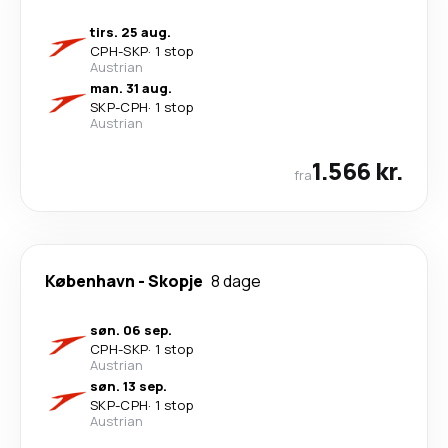
tirs. 25 aug.
CPH
-
SKP
·
1 stop
Austrian
man. 31 aug.
SKP
-
CPH
·
1 stop
Austrian
1.566 kr.
fra
København
-
Skopje
8 dage
søn. 06 sep.
CPH
-
SKP
·
1 stop
Austrian
søn. 13 sep.
SKP
-
CPH
·
1 stop
Austrian