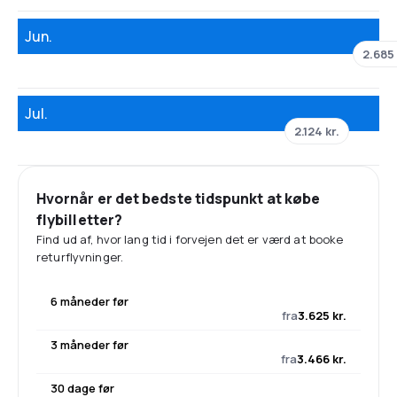
Jun.
2.685 
Jul.
2.124 kr.
Hvornår er det bedste tidspunkt at købe
flybilletter?
Find ud af, hvor lang tid i forvejen det er værd at booke
returflyvninger.
6 måneder før
fra
3.625 kr.
3 måneder før
fra
3.466 kr.
30 dage før