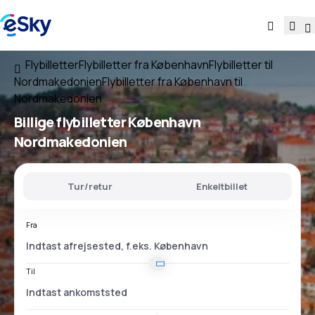
Flybilletter
Flybilletter fra København
Flybilletter til
Nordmakedonien
Flybilletter fra København til
Nordmakedonien
Billige flybilletter
København
Nordmakedonien
Tur/retur
Enkeltbillet
Fra
Til