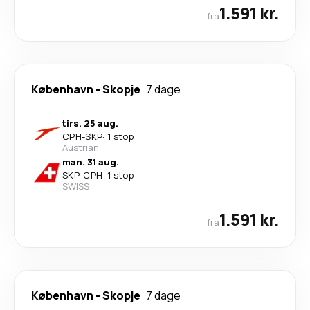
1.591 kr.
fra
København
-
Skopje
7 dage
tirs. 25 aug.
CPH
-
SKP
·
1 stop
Austrian
man. 31 aug.
SKP
-
CPH
·
1 stop
SWISS
1.591 kr.
fra
København
-
Skopje
7 dage