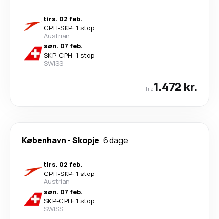
tirs. 02 feb.
CPH
-
SKP
·
1 stop
Austrian
søn. 07 feb.
SKP
-
CPH
·
1 stop
SWISS
1.472 kr.
fra
København
-
Skopje
6 dage
tirs. 02 feb.
CPH
-
SKP
·
1 stop
Austrian
søn. 07 feb.
SKP
-
CPH
·
1 stop
SWISS