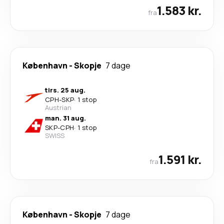
1.583 kr.
fra
København
-
Skopje
7 dage
tirs. 25 aug.
CPH
-
SKP
·
1 stop
Austrian
man. 31 aug.
SKP
-
CPH
·
1 stop
SWISS
1.591 kr.
fra
København
-
Skopje
7 dage