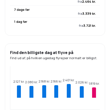
fra
2.464 kr.
7 dage før
fra
3.339 kr.
1 dag før
fra
3.721 kr.
Find den billigste dag at flyve på
Find ud af, på hvilken ugedag flyrejser normalt er billigst.
2.401 kr.
2.168 kr.
2.166 kr.
2.127 kr.
2.080 kr.
2.026 kr.
1.819 kr.