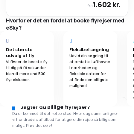
1.602 kr.
fra
Hvorfor er det en fordel at booke flyrejser med
eSky?
Det største
Fleksibel søgning
udvalg af fly
Udvid din søgning til
Vi finder de bedste fly
at omfatte lufthavne
til dig på få sekunder
i nærheden og
blandt mere end 500
fleksible datoer for
flyselskaber.
at finde den billigste
mulighed.
Jagter du billige flyrejser?
Du er kommet til det rette sted. Hver dag sammenligner
vi hundredvis af tilbud for at gøre din rejse så billig som
muligt. Prøv det selv!