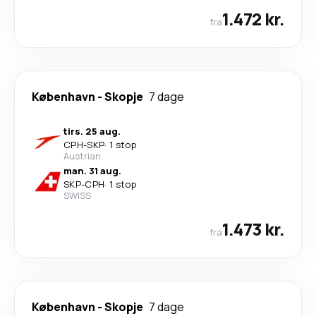
1.472 kr.
fra
København
-
Skopje
7 dage
tirs. 25 aug.
CPH
-
SKP
·
1 stop
Austrian
man. 31 aug.
SKP
-
CPH
·
1 stop
SWISS
1.473 kr.
fra
København
-
Skopje
7 dage