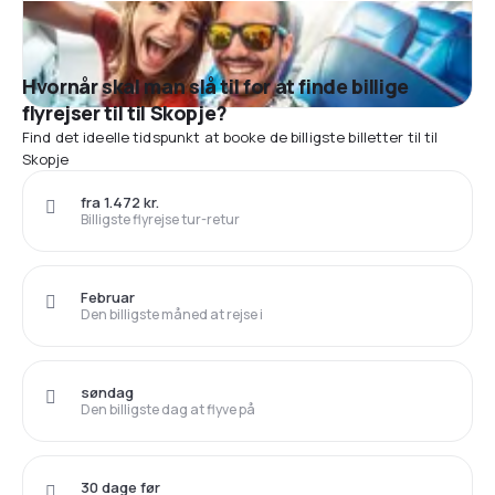
Hvornår skal man slå til for at finde billige
flyrejser til til Skopje?
Find det ideelle tidspunkt at booke de billigste billetter til til
Skopje
fra 1.472 kr.
Billigste flyrejse tur-retur
Februar
Den billigste måned at rejse i
søndag
Den billigste dag at flyve på
30 dage før