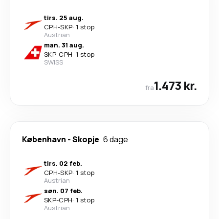
tirs. 25 aug.
CPH
-
SKP
·
1 stop
Austrian
man. 31 aug.
SKP
-
CPH
·
1 stop
SWISS
1.473 kr.
fra
København
-
Skopje
6 dage
tirs. 02 feb.
CPH
-
SKP
·
1 stop
Austrian
søn. 07 feb.
SKP
-
CPH
·
1 stop
Austrian