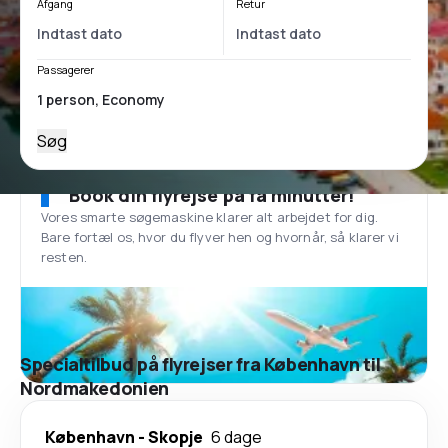
Afgang
Retur
Passagerer
Søg
Book din flyrejse på få minutter!
Vores smarte søgemaskine klarer alt arbejdet for dig.
Bare fortæl os, hvor du flyver hen og hvornår, så klarer vi
resten.
Specialtilbud på flyrejser fra København til
Nordmakedonien
København
-
Skopje
6 dage