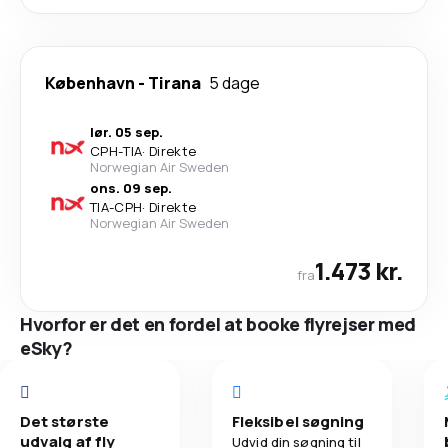
København
-
Tirana
5 dage
lør. 05 sep.
CPH
-
TIA
·
Direkte
Norwegian Air Sweden
ons. 09 sep.
TIA
-
CPH
·
Direkte
Norwegian Air Sweden
1.473 kr.
fra
Hvorfor er det en fordel at booke flyrejser med
eSky?
Det største
Fleksibel søgning
udvalg af fly
Udvid din søgning til