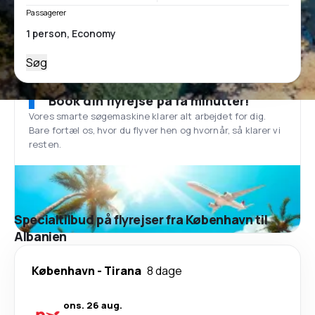
Passagerer
Søg
Book din flyrejse på få minutter!
Vores smarte søgemaskine klarer alt arbejdet for dig.
Bare fortæl os, hvor du flyver hen og hvornår, så klarer vi
resten.
Specialtilbud på flyrejser fra København til
Albanien
København
-
Tirana
8 dage
ons. 26 aug.