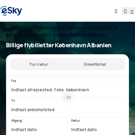
Flybilletter
Flybilletter fra København
Flybilletter til
Albanien
Flybilletter fra København til Albanien
Billige flybilletter
København Albanien
Tur/retur
Enkeltbillet
Fra
Til
Afgang
Retur