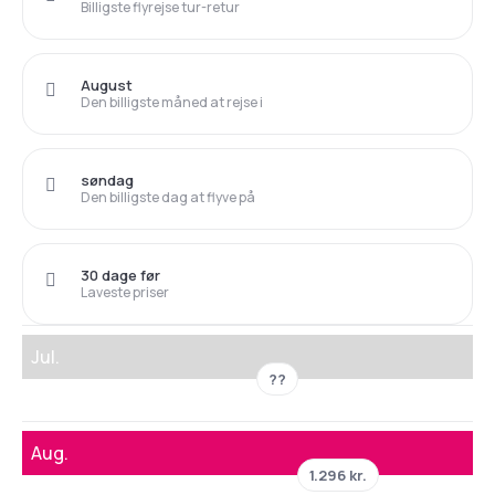
Billigste flyrejse tur-retur
August
Den billigste måned at rejse i
søndag
Den billigste dag at flyve på
30 dage før
Laveste priser
Jul.
??
Aug.
1.296 kr.