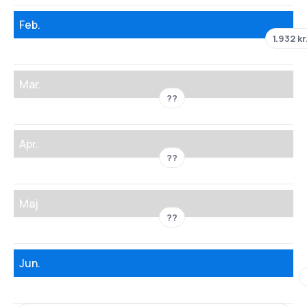
Feb.
1.932 kr
Mar.
??
Apr.
??
Maj
??
Jun.