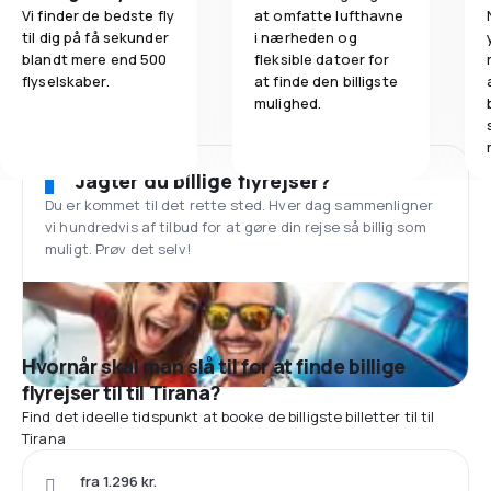
Vi finder de bedste fly
at omfatte lufthavne
til dig på få sekunder
i nærheden og
blandt mere end 500
fleksible datoer for
flyselskaber.
at finde den billigste
mulighed.
Jagter du billige flyrejser?
Du er kommet til det rette sted. Hver dag sammenligner
vi hundredvis af tilbud for at gøre din rejse så billig som
muligt. Prøv det selv!
Hvornår skal man slå til for at finde billige
flyrejser til til Tirana?
Find det ideelle tidspunkt at booke de billigste billetter til til
Tirana
fra 1.296 kr.