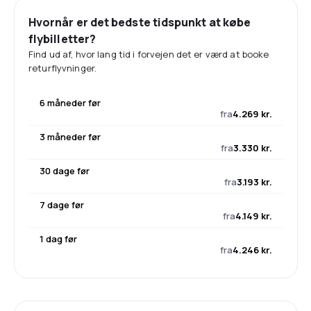
Hvornår er det bedste tidspunkt at købe
flybilletter?
Find ud af, hvor lang tid i forvejen det er værd at booke
returflyvninger.
6 måneder før
fra
4.269 kr.
3 måneder før
fra
3.330 kr.
30 dage før
fra
3.193 kr.
7 dage før
fra
4.149 kr.
1 dag før
fra
4.246 kr.