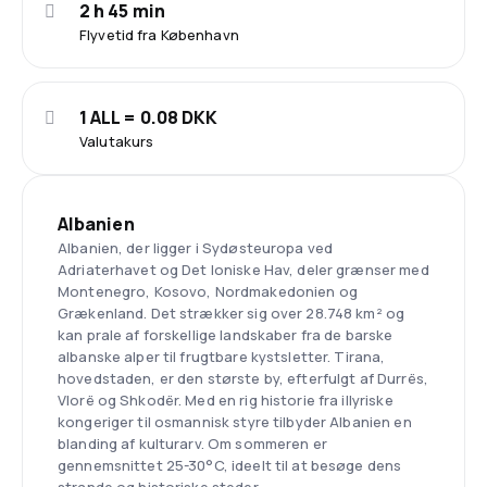
2 h 45 min
Flyvetid fra København
1 ALL = 0.08 DKK
Valutakurs
Albanien
Albanien, der ligger i Sydøsteuropa ved
Adriaterhavet og Det Ioniske Hav, deler grænser med
Montenegro, Kosovo, Nordmakedonien og
Grækenland. Det strækker sig over 28.748 km² og
kan prale af forskellige landskaber fra de barske
albanske alper til frugtbare kystsletter. Tirana,
hovedstaden, er den største by, efterfulgt af Durrës,
Vlorë og Shkodër. Med en rig historie fra illyriske
kongeriger til osmannisk styre tilbyder Albanien en
blanding af kulturarv. Om sommeren er
gennemsnittet 25-30°C, ideelt til at besøge dens