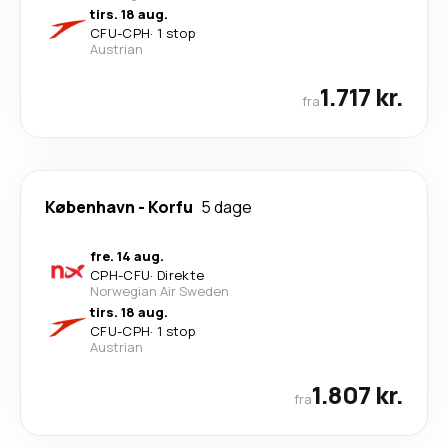
tirs. 18 aug.
CFU
-
CPH
·
1 stop
Austrian
1.717 kr.
fra
København
-
Korfu
5 dage
fre. 14 aug.
CPH
-
CFU
·
Direkte
Norwegian Air Sweden
tirs. 18 aug.
CFU
-
CPH
·
1 stop
Austrian
1.807 kr.
fra