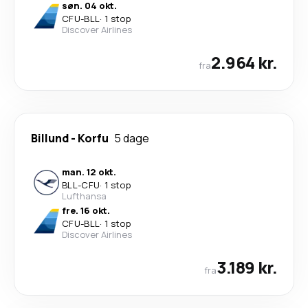
søn. 04 okt.
CFU
-
BLL
·
1 stop
Discover Airlines
2.964 kr.
fra
Billund
-
Korfu
5 dage
man. 12 okt.
BLL
-
CFU
·
1 stop
Lufthansa
fre. 16 okt.
CFU
-
BLL
·
1 stop
Discover Airlines
3.189 kr.
fra