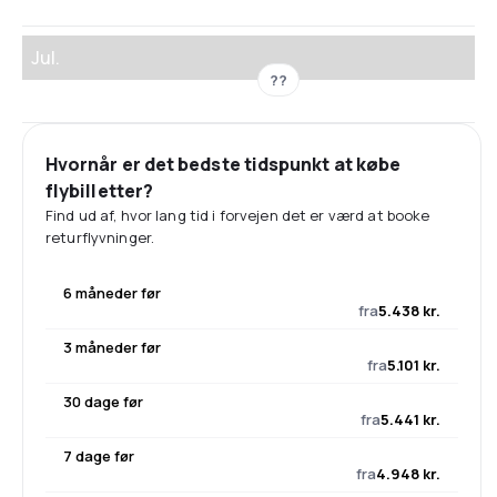
Jul.
??
Hvornår er det bedste tidspunkt at købe
flybilletter?
Find ud af, hvor lang tid i forvejen det er værd at booke
returflyvninger.
6 måneder før
fra
5.438 kr.
3 måneder før
fra
5.101 kr.
30 dage før
fra
5.441 kr.
7 dage før
fra
4.948 kr.