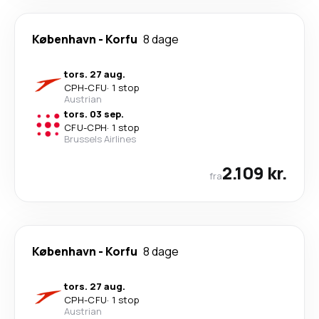
København
-
Korfu
8 dage
tors. 27 aug.
CPH
-
CFU
·
1 stop
Austrian
tors. 03 sep.
CFU
-
CPH
·
1 stop
Brussels Airlines
2.109 kr.
fra
København
-
Korfu
8 dage
tors. 27 aug.
CPH
-
CFU
·
1 stop
Austrian