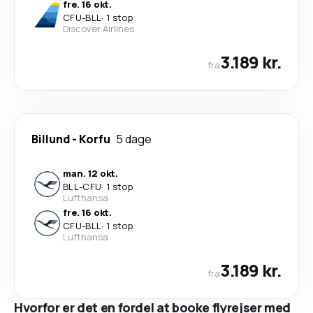
fre. 16 okt.
CFU
-
BLL
·
1 stop
Discover Airlines
3.189 kr.
fra
Billund
-
Korfu
5 dage
man. 12 okt.
BLL
-
CFU
·
1 stop
Lufthansa
fre. 16 okt.
CFU
-
BLL
·
1 stop
Lufthansa
3.189 kr.
fra
Hvorfor er det en fordel at booke flyrejser med