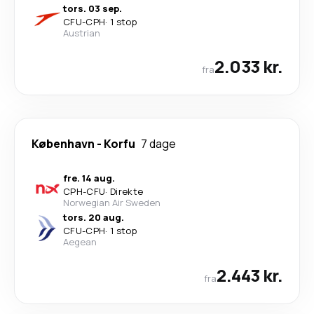
tors. 03 sep.
CFU
-
CPH
·
1 stop
Austrian
2.033 kr.
fra
København
-
Korfu
7 dage
fre. 14 aug.
CPH
-
CFU
·
Direkte
Norwegian Air Sweden
tors. 20 aug.
CFU
-
CPH
·
1 stop
Aegean
2.443 kr.
fra