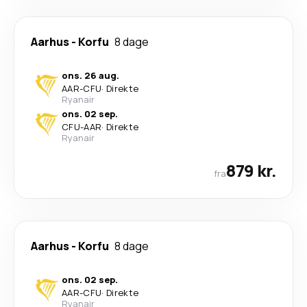
Aarhus
-
Korfu
8 dage
ons. 26 aug.
AAR
-
CFU
·
Direkte
Ryanair
ons. 02 sep.
CFU
-
AAR
·
Direkte
Ryanair
879 kr.
fra
Aarhus
-
Korfu
8 dage
ons. 02 sep.
AAR
-
CFU
·
Direkte
Ryanair