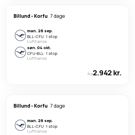
Billund
-
Korfu
7 dage
man. 28 sep.
BLL
-
CFU
·
1 stop
Lufthansa
søn. 04 okt.
CFU
-
BLL
·
1 stop
Lufthansa
2.942 kr.
fra
Billund
-
Korfu
7 dage
man. 28 sep.
BLL
-
CFU
·
1 stop
Lufthansa