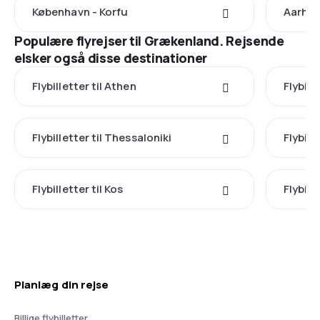
København - Korfu
Aarhus
Populære flyrejser til Grækenland. Rejsende
elsker også disse destinationer
Flybilletter til Athen
Flybill
Flybilletter til Thessaloniki
Flybille
Flybilletter til Kos
Flybill
Planlæg din rejse
Billige flybilletter