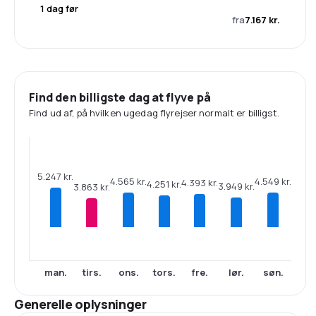
1 dag før
fra
7.167 kr.
Find den billigste dag at flyve på
Find ud af, på hvilken ugedag flyrejser normalt er billigst.
5.247 kr.
4.565 kr.
4.549 kr.
4.393 kr.
4.251 kr.
3.949 kr.
3.863 kr.
man.
tirs.
ons.
tors.
fre.
lør.
søn.
Generelle oplysninger