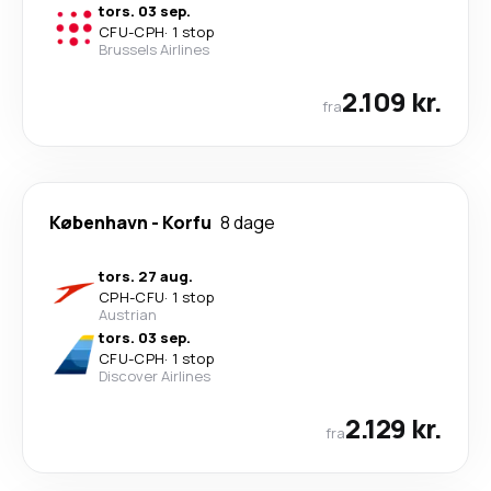
tors. 03 sep.
CFU
-
CPH
·
1 stop
Brussels Airlines
2.109 kr.
fra
København
-
Korfu
8 dage
tors. 27 aug.
CPH
-
CFU
·
1 stop
Austrian
tors. 03 sep.
CFU
-
CPH
·
1 stop
Discover Airlines
2.129 kr.
fra