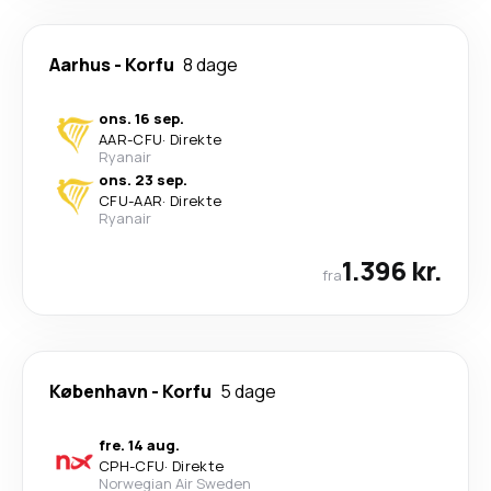
Aarhus
-
Korfu
8 dage
ons. 16 sep.
AAR
-
CFU
·
Direkte
Ryanair
ons. 23 sep.
CFU
-
AAR
·
Direkte
Ryanair
1.396 kr.
fra
København
-
Korfu
5 dage
fre. 14 aug.
CPH
-
CFU
·
Direkte
Norwegian Air Sweden