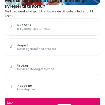
Hvornår skal man slå til for at finde billige
flyrejser til til Korfu?
Find det ideelle tidspunkt at booke de billigste billetter til til
Korfu
fra 1.625 kr.
Billigste flyrejse tur-retur
August
Den billigste måned at rejse i
tirsdag
Den billigste dag at flyve på
7 dage før
Laveste priser
Aug.