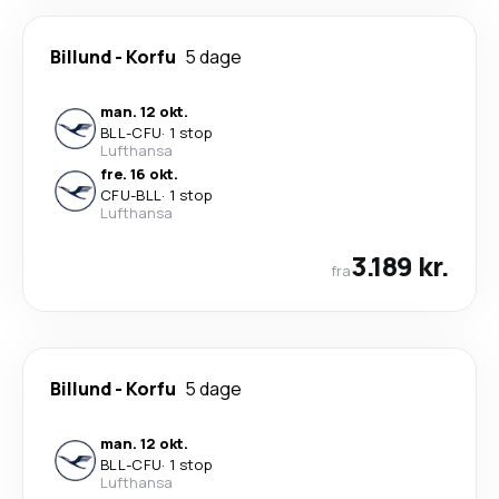
Billund
-
Korfu
5 dage
man. 12 okt.
BLL
-
CFU
·
1 stop
Lufthansa
fre. 16 okt.
CFU
-
BLL
·
1 stop
Lufthansa
3.189 kr.
fra
Billund
-
Korfu
5 dage
man. 12 okt.
BLL
-
CFU
·
1 stop
Lufthansa