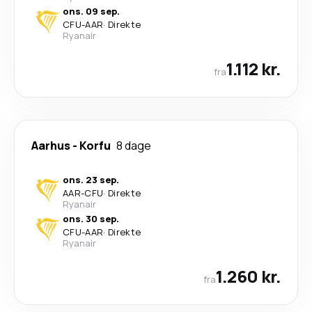
ons. 09 sep.
CFU
-
AAR
·
Direkte
Ryanair
1.112 kr.
fra
Aarhus
-
Korfu
8 dage
ons. 23 sep.
AAR
-
CFU
·
Direkte
Ryanair
ons. 30 sep.
CFU
-
AAR
·
Direkte
Ryanair
1.260 kr.
fra