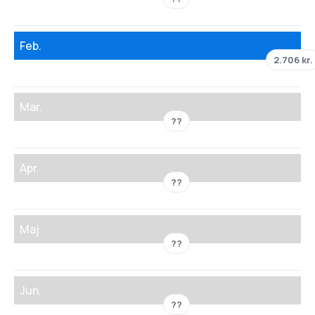
Feb.
2.706 kr.
Mar.
??
Apr.
??
Maj
??
Jun.
??