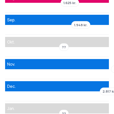
1.625 kr.
Sep.
1.948 kr.
Okt.
??
Nov.
Dec.
2.817 k
Jan.
??