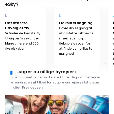
eSky?
Det største
Fleksibel søgning
udvalg af fly
Udvid din søgning til
Vi finder de bedste fly
at omfatte lufthavne
til dig på få sekunder
i nærheden og
blandt mere end 500
fleksible datoer for
flyselskaber.
at finde den billigste
mulighed.
Jagter du billige flyrejser?
Du er kommet til det rette sted. Hver dag sammenligner
vi hundredvis af tilbud for at gøre din rejse så billig som
muligt. Prøv det selv!