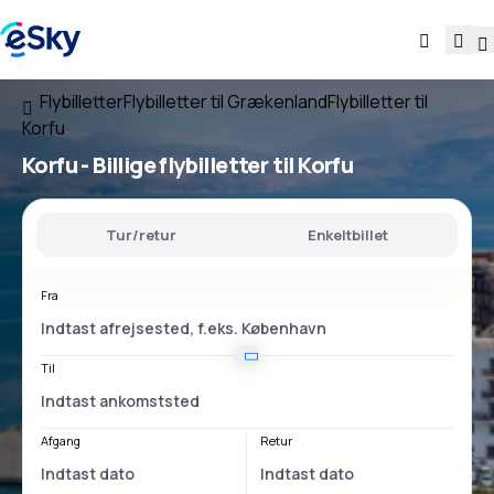
Flybilletter
Flybilletter til Grækenland
Flybilletter til
Korfu
Korfu - Billige flybilletter til Korfu
Tur/retur
Enkeltbillet
Fra
Til
Afgang
Retur