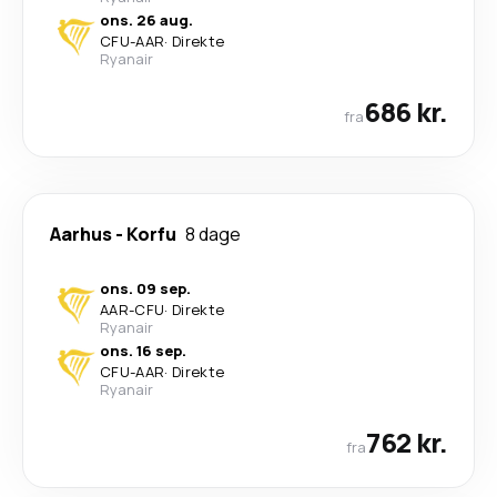
ons. 26 aug.
CFU
-
AAR
·
Direkte
Ryanair
686 kr.
fra
Aarhus
-
Korfu
8 dage
ons. 09 sep.
AAR
-
CFU
·
Direkte
Ryanair
ons. 16 sep.
CFU
-
AAR
·
Direkte
Ryanair
762 kr.
fra