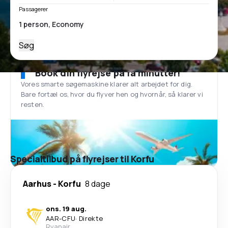
Passagerer
Søg
Book din flyrejse på få minutter!
Vores smarte søgemaskine klarer alt arbejdet for dig.
Bare fortæl os, hvor du flyver hen og hvornår, så klarer vi
resten.
Specialtilbud på flyrejser til Korfu
Aarhus
-
Korfu
8 dage
ons. 19 aug.
AAR
-
CFU
·
Direkte
Ryanair