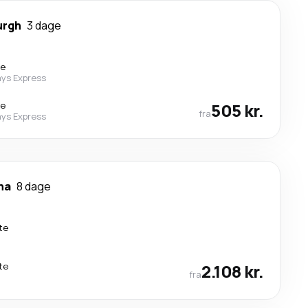
urgh
3 dage
te
ys Express
te
505 kr.
fra
ys Express
na
8 dage
te
te
2.108 kr.
fra