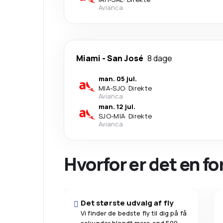
Avianca
Miami
-
San José
8 dage
man. 05 jul.
MIA
-
SJO
·
Direkte
Avianca
man. 12 jul.
SJO
-
MIA
·
Direkte
Avianca
Hvorfor er det en f
Det største udvalg af fly
Vi finder de bedste fly til dig på få