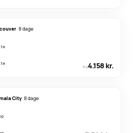
couver
8 dage
kte
kte
4.158 kr.
fra
mala City
8 dage
op
op