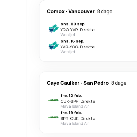
Comox
-
Vancouver
8 dage
ons. 09 sep.
YQQ
-
YVR
·
Direkte
Westjet
ons. 16 sep.
YVR
-
YQQ
·
Direkte
Westjet
Caye Caulker
-
San Pédro
8 dage
fre. 12 feb.
CUK
-
SPR
·
Direkte
Maya Island Air
fre. 19 feb.
SPR
-
CUK
·
Direkte
Maya Island Air