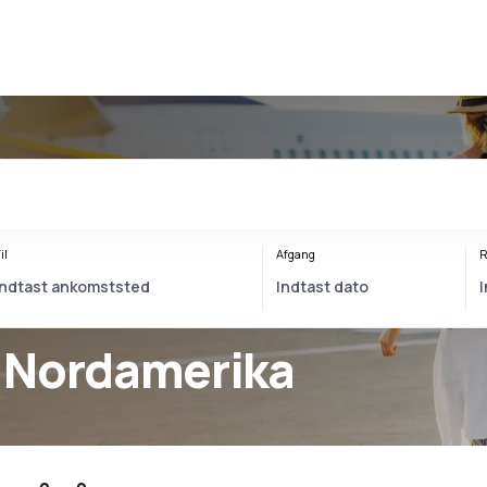
il
Afgang
R
ra Nordamerika