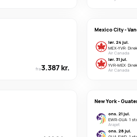
Mexico City
-
Van
lør. 24 jul.
MEX
-
YVR
·
Dire
Air Canada
lør. 31 jul.
3.387 kr.
YVR
-
MEX
·
Dire
fra
Air Canada
New York
-
Guate
ons. 21 jul.
EWR
-
GUA
·
1 st
Arajet
ons. 28 jul.
GUA
-
EWR
·
1 st