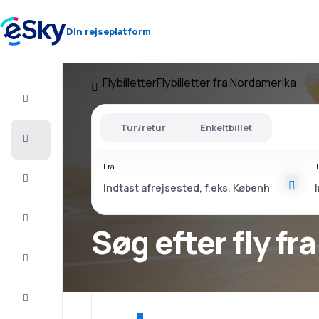
Din rejseplatform
Flybilletter
Flybilletter fra Nordamerika
Fly+Hotel
Tur/retur
Enkeltbillet
Billige
flybilletter
Fra
T
Sommerferie
Afbudsrejser
Søg efter fly f
Storbyferie
Indkvartering