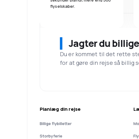
sekunder blandt mere end 500
flyselskaber.
Jagter du billige
Du er kommet til det rette st
for at gøre din rejse så billig
Planlæg din rejse
L
Billige flybilletter
Mo
Storbyferie
Fl