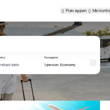
Prøv appen
Min konto
etur
Passagerer