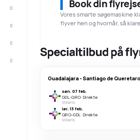
Book din flyrejs
Tilbud
Vores smarte søgemaskine klar
flyver hen og hvornår, så klare
Færdiggør
rejsen
Inspiration
og tips
Specialtilbud på fl
Kundeservice
Guadalajara
-
Santiago de Queretar
søn. 07 feb.
GDL
-
QRO
·
Direkte
Volaris
lør. 13 feb.
QRO
-
GDL
·
Direkte
Volaris