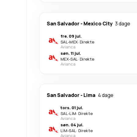
San Salvador
-
Mexico City
3 dage
fre. 09 jul.
SAL
-
MEX
·
Direkte
Avianca
søn. 11 jul.
MEX
-
SAL
·
Direkte
Avianca
San Salvador
-
Lima
4 dage
tors. 01 jul.
SAL
-
LIM
·
Direkte
Avianca
søn. 04 jul.
LIM
-
SAL
·
Direkte
Avianca