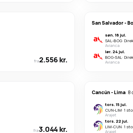
San Salvador
-
B
søn. 18 jul.
SAL
-
BOG
·
Dire
Avianca
lør. 24 jul.
2.556 kr.
BOG
-
SAL
·
Dire
fra
Avianca
Cancún
-
Lima
8 
tors. 15 jul.
CUN
-
LIM
·
1 st
Arajet
tors. 22 jul.
3.044 kr.
LIM
-
CUN
·
1 st
fra
Arajet