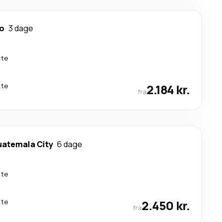
o
3 dage
kte
kte
2.184 kr.
fra
atemala City
6 dage
kte
kte
2.450 kr.
fra