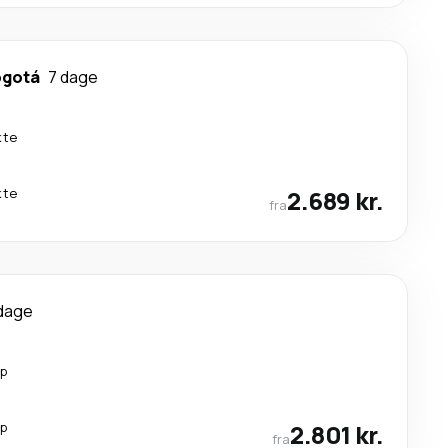
ogotá
7 dage
kte
kte
2.689 kr.
fra
dage
op
op
2.801 kr.
fra