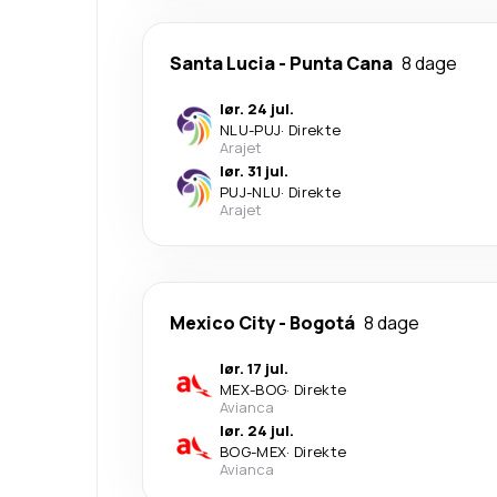
Santa Lucia
-
Punta Cana
8 dage
lør. 24 jul.
NLU
-
PUJ
·
Direkte
Arajet
lør. 31 jul.
PUJ
-
NLU
·
Direkte
Arajet
Mexico City
-
Bogotá
8 dage
lør. 17 jul.
MEX
-
BOG
·
Direkte
Avianca
lør. 24 jul.
BOG
-
MEX
·
Direkte
Avianca