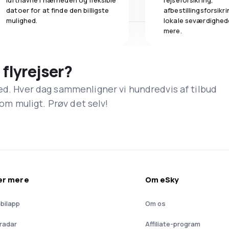
lufthavne i nærheden og fleksible
rejseforsikring,
datoer for at finde den billigste
afbestillingsforsikrin
mulighed.
lokale seværdighed
mere.
 flyrejser?
ed. Hver dag sammenligner vi hundredvis af tilbud
 som muligt. Prøv det selv!
ær mere
Om eSky
bilapp
Om os
yradar
Affiliate-program