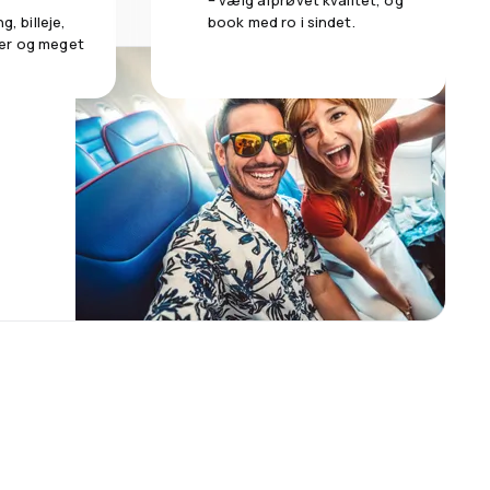
– vælg afprøvet kvalitet, og
g, billeje,
book med ro i sindet.
er og meget