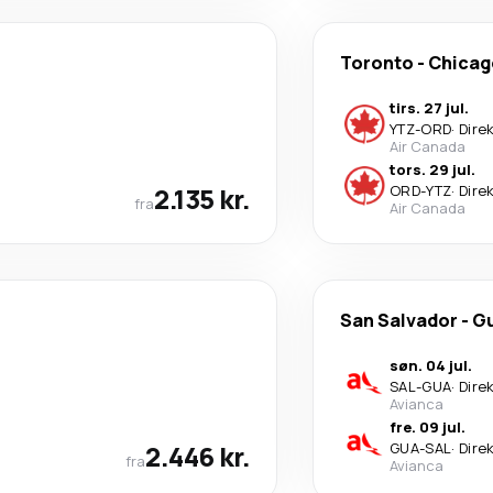
Toronto
-
Chicag
tirs. 27 jul.
YTZ
-
ORD
·
Dire
Air Canada
tors. 29 jul.
2.135 kr.
ORD
-
YTZ
·
Dire
fra
Air Canada
San Salvador
-
Gu
søn. 04 jul.
SAL
-
GUA
·
Dire
Avianca
fre. 09 jul.
2.446 kr.
GUA
-
SAL
·
Dire
fra
Avianca