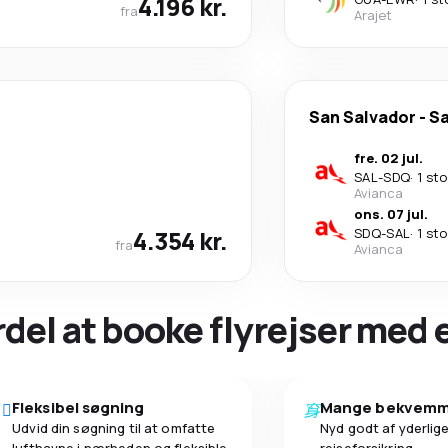
4.196 kr.
fra
Arajet
San Salvador
-
S
fre. 02 jul.
SAL
-
SDQ
·
1 st
Avianca
ons. 07 jul.
4.354 kr.
SDQ
-
SAL
·
1 st
fra
Avianca
ordel at booke flyrejser med
Fleksibel søgning
Mange bekvemm
Udvid din søgning til at omfatte
Nyd godt af yderlige