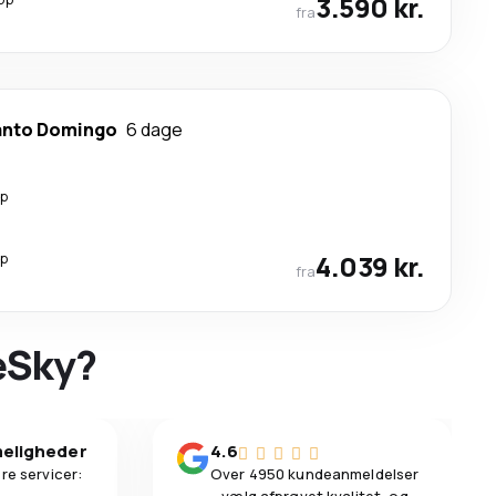
3.590 kr.
fra
anto Domingo
6 dage
op
op
4.039 kr.
fra
 eSky?
eligheder
4.6
re servicer:
Over 4950 kundeanmeldelser