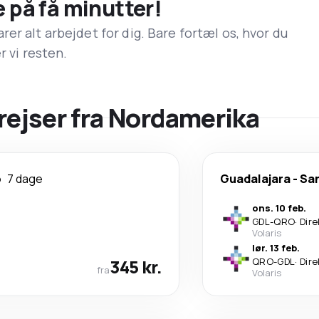
e på få minutter!
er alt arbejdet for dig. Bare fortæl os, hvor du
r vi resten.
yrejser fra Nordamerika
o
7 dage
Guadalajara
-
San
ons. 10 feb.
GDL
-
QRO
·
Dire
Volaris
lør. 13 feb.
345 kr.
QRO
-
GDL
·
Dire
fra
Volaris