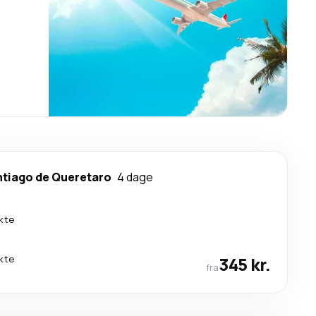
tiago de Queretaro
4 dage
kte
kte
345 kr.
fra