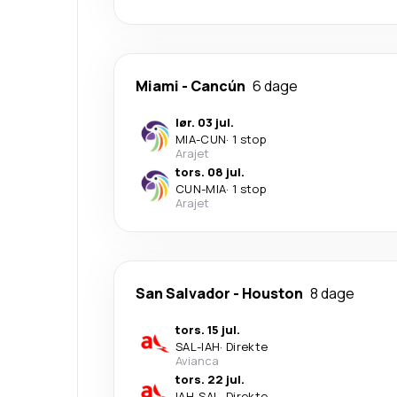
Miami
-
Cancún
6 dage
lør. 03 jul.
MIA
-
CUN
·
1 stop
Arajet
tors. 08 jul.
CUN
-
MIA
·
1 stop
Arajet
San Salvador
-
Houston
8 dage
tors. 15 jul.
SAL
-
IAH
·
Direkte
Avianca
tors. 22 jul.
IAH
-
SAL
·
Direkte