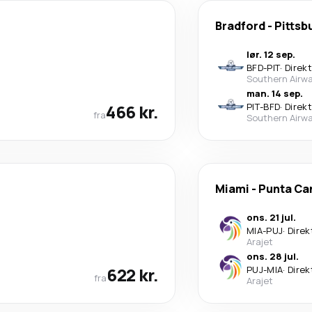
Bradford
-
Pittsb
lør. 12 sep.
BFD
-
PIT
·
Direk
Southern Airwa
man. 14 sep.
466 kr.
PIT
-
BFD
·
Direk
fra
Southern Airwa
Miami
-
Punta Ca
ons. 21 jul.
MIA
-
PUJ
·
Direk
Arajet
ons. 28 jul.
622 kr.
PUJ
-
MIA
·
Direk
fra
Arajet