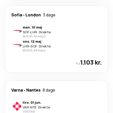
Sofia
-
London
3 dage
man. 10 maj
SOF
-
LHR
·
Direkte
British Airways
ons. 12 maj
LHR
-
SOF
·
Direkte
British Airways
1.103 kr.
fra
Varna
-
Nantes
8 dage
tirs. 01 jun.
VAR
-
NTE
·
Direkte
Volotea