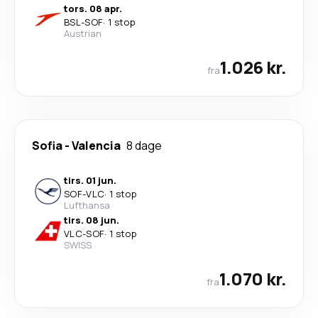
tors. 08 apr.
BSL
-
SOF
·
1 stop
Austrian
1.026 kr.
fra
Sofia
-
Valencia
8 dage
tirs. 01 jun.
SOF
-
VLC
·
1 stop
Lufthansa
tirs. 08 jun.
VLC
-
SOF
·
1 stop
SWISS
1.070 kr.
fra