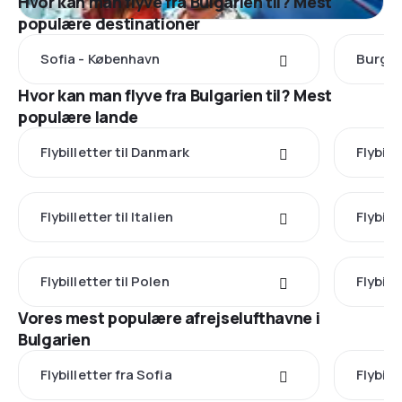
Hvor kan man flyve fra Bulgarien til? Mest
populære destinationer
Sofia - København
Burgas
Hvor kan man flyve fra Bulgarien til? Mest
populære lande
Flybilletter til Danmark
Flybill
Flybilletter til Italien
Flybill
Flybilletter til Polen
Flybill
Vores mest populære afrejselufthavne i
Bulgarien
Flybilletter fra Sofia
Flybill