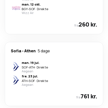
man. 12 okt.
BGY
-
SOF
·
Direkte
Wizz Air
260 kr.
fra
Sofia
-
Athen
5 dage
man. 19 jul.
SOF
-
ATH
·
Direkte
Aegean
fre. 23 jul.
ATH
-
SOF
·
Direkte
Aegean
761 kr.
fra