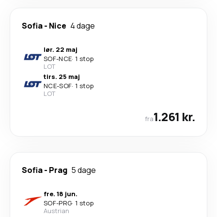
Sofia
-
Nice
4 dage
lør. 22 maj
SOF
-
NCE
·
1 stop
LOT
tirs. 25 maj
NCE
-
SOF
·
1 stop
LOT
1.261 kr.
fra
Sofia
-
Prag
5 dage
fre. 18 jun.
SOF
-
PRG
·
1 stop
Austrian