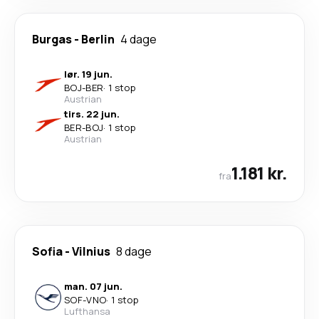
Burgas
-
Berlin
4 dage
lør. 19 jun.
BOJ
-
BER
·
1 stop
Austrian
tirs. 22 jun.
BER
-
BOJ
·
1 stop
Austrian
1.181 kr.
fra
Sofia
-
Vilnius
8 dage
man. 07 jun.
SOF
-
VNO
·
1 stop
Lufthansa