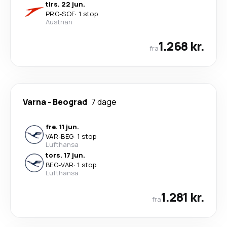
tirs. 22 jun.
PRG
-
SOF
·
1 stop
Austrian
1.268 kr.
fra
Varna
-
Beograd
7 dage
fre. 11 jun.
VAR
-
BEG
·
1 stop
Lufthansa
tors. 17 jun.
BEG
-
VAR
·
1 stop
Lufthansa
1.281 kr.
fra