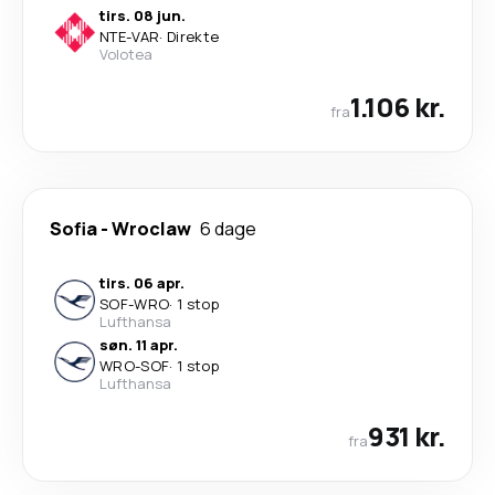
tirs. 08 jun.
NTE
-
VAR
·
Direkte
Volotea
1.106 kr.
fra
Sofia
-
Wroclaw
6 dage
tirs. 06 apr.
SOF
-
WRO
·
1 stop
Lufthansa
søn. 11 apr.
WRO
-
SOF
·
1 stop
Lufthansa
931 kr.
fra