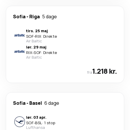
Sofia
-
Riga
5 dage
tirs. 25 maj
SOF
-
RIX
·
Direkte
Air Baltic
lør. 29 maj
RIX
-
SOF
·
Direkte
Air Baltic
1.218 kr.
fra
Sofia
-
Basel
6 dage
lør. 03 apr.
SOF
-
BSL
·
1 stop
Lufthansa