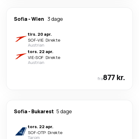
Sofia
-
Wien
3 dage
tirs. 20 apr.
SOF
-
VIE
·
Direkte
Austrian
tors. 22 apr.
VIE
-
SOF
·
Direkte
Austrian
877 kr.
fra
Sofia
-
Bukarest
5 dage
tors. 22 apr.
SOF
-
OTP
·
Direkte
Tarom