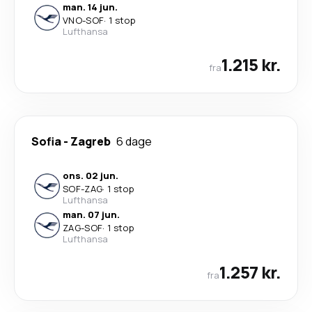
man. 14 jun.
VNO
-
SOF
·
1 stop
Lufthansa
1.215 kr.
fra
Sofia
-
Zagreb
6 dage
ons. 02 jun.
SOF
-
ZAG
·
1 stop
Lufthansa
man. 07 jun.
ZAG
-
SOF
·
1 stop
Lufthansa
1.257 kr.
fra