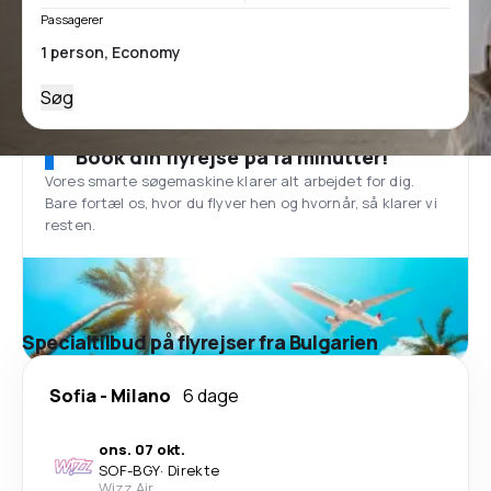
Passagerer
Søg
Book din flyrejse på få minutter!
Vores smarte søgemaskine klarer alt arbejdet for dig.
Bare fortæl os, hvor du flyver hen og hvornår, så klarer vi
resten.
Specialtilbud på flyrejser fra Bulgarien
Sofia
-
Milano
6 dage
ons. 07 okt.
SOF
-
BGY
·
Direkte
Wizz Air