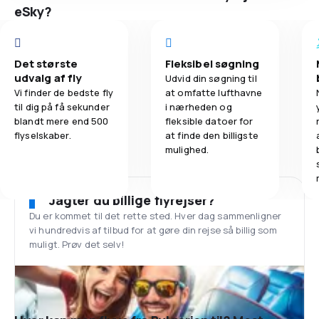
eSky?
Det største
Fleksibel søgning
udvalg af fly
Udvid din søgning til
Vi finder de bedste fly
at omfatte lufthavne
til dig på få sekunder
i nærheden og
blandt mere end 500
fleksible datoer for
flyselskaber.
at finde den billigste
mulighed.
Jagter du billige flyrejser?
Du er kommet til det rette sted. Hver dag sammenligner
vi hundredvis af tilbud for at gøre din rejse så billig som
muligt. Prøv det selv!