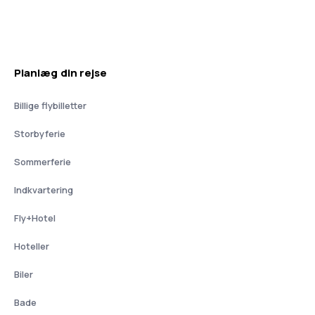
Planlæg din rejse
Billige flybilletter
Storbyferie
Sommerferie
Indkvartering
Fly+Hotel
Hoteller
Biler
Bade