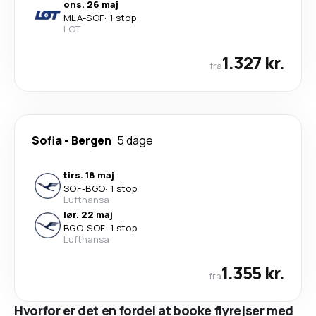
ons. 26 maj
MLA
-
SOF
·
1 stop
LOT
1.327 kr.
fra
Sofia
-
Bergen
5 dage
tirs. 18 maj
SOF
-
BGO
·
1 stop
Lufthansa
lør. 22 maj
BGO
-
SOF
·
1 stop
Lufthansa
1.355 kr.
fra
Hvorfor er det en fordel at booke flyrejser med