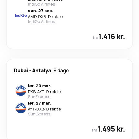
IndiGo Airlines
søn. 27 sep.
AMD
-
DXB
·
Direkte
IndiGo Airlines
1.416 kr.
fra
Dubai
-
Antalya
8 dage
lør. 20 mar.
DXB
-
AYT
·
Direkte
SunExpress
lør. 27 mar.
AYT
-
DXB
·
Direkte
SunExpress
1.495 kr.
fra