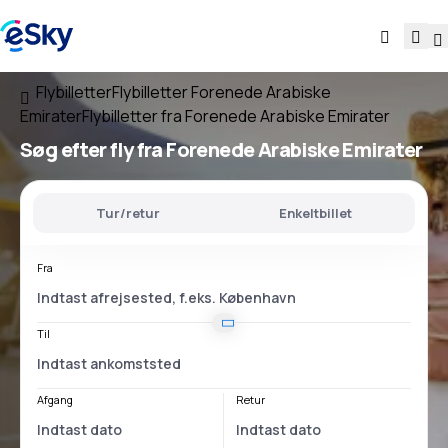
Flybilletter
Flybilletter Forenede Arabiske
Emirater
Flybilletter fra Forenede Arabiske Emirater
Søg efter fly
fra Forenede Arabiske Emirater
Tur/retur
Enkeltbillet
Fra
Til
Afgang
Retur