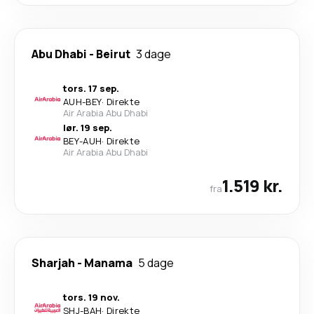
Abu Dhabi
-
Beirut
3 dage
tors. 17 sep.
AUH
-
BEY
·
Direkte
Air Arabia Abu Dhabi
lør. 19 sep.
BEY
-
AUH
·
Direkte
Air Arabia Abu Dhabi
1.519 kr.
fra
Sharjah
-
Manama
5 dage
tors. 19 nov.
SHJ
-
BAH
·
Direkte