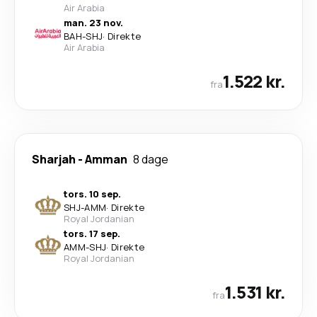
Air Arabia
man. 23 nov.
BAH
-
SHJ
·
Direkte
Air Arabia
1.522 kr.
fra
Sharjah
-
Amman
8 dage
tors. 10 sep.
SHJ
-
AMM
·
Direkte
Royal Jordanian
tors. 17 sep.
AMM
-
SHJ
·
Direkte
Royal Jordanian
1.531 kr.
fra