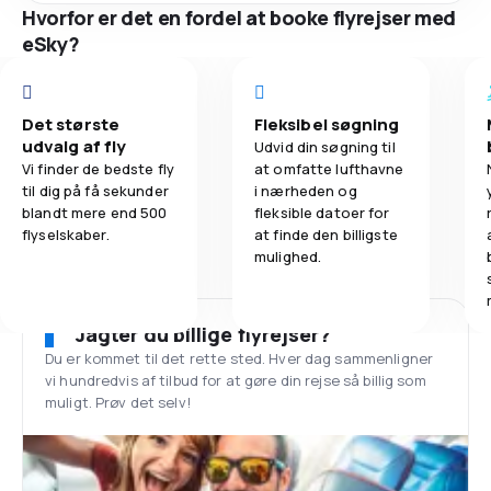
Hvorfor er det en fordel at booke flyrejser med
eSky?
Det største
Fleksibel søgning
udvalg af fly
Udvid din søgning til
Vi finder de bedste fly
at omfatte lufthavne
til dig på få sekunder
i nærheden og
blandt mere end 500
fleksible datoer for
flyselskaber.
at finde den billigste
mulighed.
Jagter du billige flyrejser?
Du er kommet til det rette sted. Hver dag sammenligner
vi hundredvis af tilbud for at gøre din rejse så billig som
muligt. Prøv det selv!