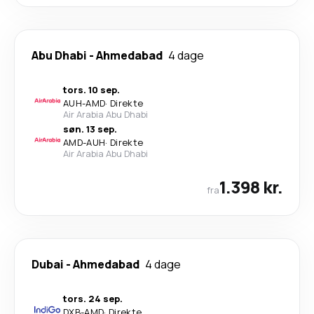
Abu Dhabi
-
Ahmedabad
4 dage
tors. 10 sep.
AUH
-
AMD
·
Direkte
Air Arabia Abu Dhabi
søn. 13 sep.
AMD
-
AUH
·
Direkte
Air Arabia Abu Dhabi
1.398 kr.
fra
Dubai
-
Ahmedabad
4 dage
tors. 24 sep.
DXB
-
AMD
·
Direkte