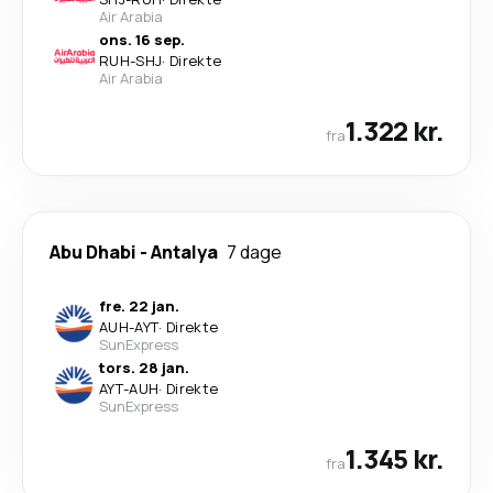
Air Arabia
ons. 16 sep.
RUH
-
SHJ
·
Direkte
Air Arabia
1.322 kr.
fra
Abu Dhabi
-
Antalya
7 dage
fre. 22 jan.
AUH
-
AYT
·
Direkte
SunExpress
tors. 28 jan.
AYT
-
AUH
·
Direkte
SunExpress
1.345 kr.
fra