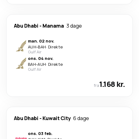
Abu Dhabi
-
Manama
3 dage
man. 02 nov.
AUH
-
BAH
·
Direkte
Gulf Air
ons. 04 nov.
BAH
-
AUH
·
Direkte
Gulf Air
1.168 kr.
fra
Abu Dhabi
-
Kuwait City
6 dage
ons. 03 feb.