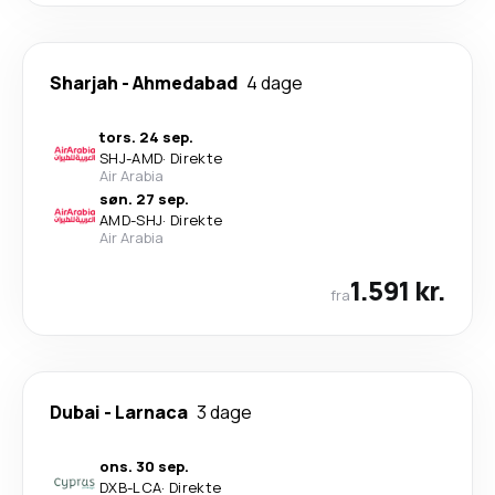
Sharjah
-
Ahmedabad
4 dage
tors. 24 sep.
SHJ
-
AMD
·
Direkte
Air Arabia
søn. 27 sep.
AMD
-
SHJ
·
Direkte
Air Arabia
1.591 kr.
fra
Dubai
-
Larnaca
3 dage
ons. 30 sep.
DXB
-
LCA
·
Direkte