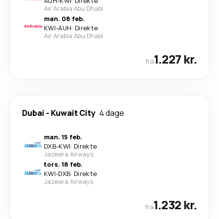
AUH
-
KWI
·
Direkte
Air Arabia Abu Dhabi
man. 08 feb.
KWI
-
AUH
·
Direkte
Air Arabia Abu Dhabi
1.227 kr.
fra
Dubai
-
Kuwait City
4 dage
man. 15 feb.
DXB
-
KWI
·
Direkte
Jazeera Airways
tors. 18 feb.
KWI
-
DXB
·
Direkte
Jazeera Airways
1.232 kr.
fra