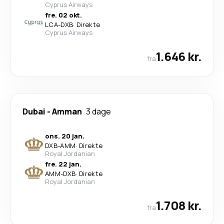
Cyprus Airways
fre. 02 okt.
LCA
-
DXB
·
Direkte
Cyprus Airways
1.646 kr.
fra
Dubai
-
Amman
3 dage
ons. 20 jan.
DXB
-
AMM
·
Direkte
Royal Jordanian
fre. 22 jan.
AMM
-
DXB
·
Direkte
Royal Jordanian
1.708 kr.
fra