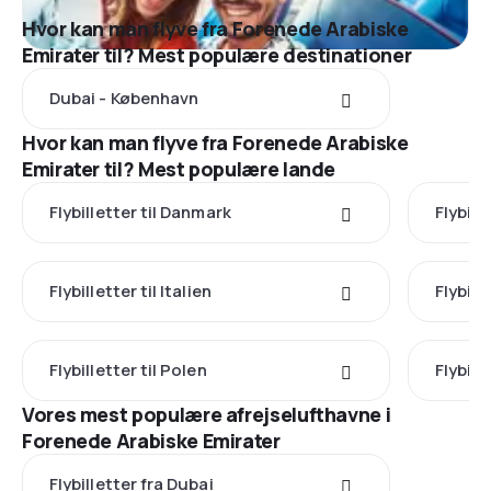
Hvor kan man flyve fra Forenede Arabiske
Emirater til? Mest populære destinationer
Dubai - København
Hvor kan man flyve fra Forenede Arabiske
Emirater til? Mest populære lande
Flybilletter til Danmark
Flybill
Flybilletter til Italien
Flybill
Flybilletter til Polen
Flybill
Vores mest populære afrejselufthavne i
Forenede Arabiske Emirater
Flybilletter fra Dubai