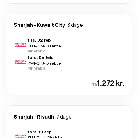
Sharjah
-
Kuwait City
3 dage
tirs. 02 feb.
SHJ
-
KWI
·
Direkte
Air Arabia
tors. 04 feb.
KWI
-
SHJ
·
Direkte
Air Arabia
1.272 kr.
fra
Sharjah
-
Riyadh
7 dage
tors. 10 sep.
SHJ
-
RUH
·
Direkte