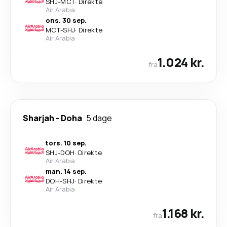
SHJ
-
MCT
·
Direkte
Air Arabia
ons. 30 sep.
MCT
-
SHJ
·
Direkte
Air Arabia
1.024 kr.
fra
Sharjah
-
Doha
5 dage
tors. 10 sep.
SHJ
-
DOH
·
Direkte
Air Arabia
man. 14 sep.
DOH
-
SHJ
·
Direkte
Air Arabia
1.168 kr.
fra