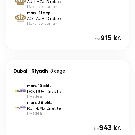
AUH
-
AQJ
·
Direkte
Royal Jordanian
man. 21 sep.
AQJ
-
AUH
·
Direkte
Royal Jordanian
915 kr.
fra
Dubai
-
Riyadh
8 dage
man. 19 okt.
DXB
-
RUH
·
Direkte
Flyadeal
man. 26 okt.
RUH
-
DXB
·
Direkte
Flyadeal
943 kr.
fra