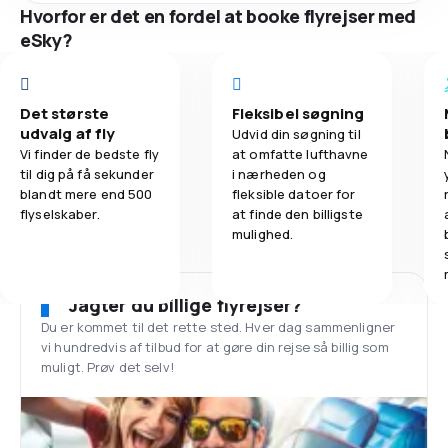
Hvorfor er det en fordel at booke flyrejser med
eSky?
Det største
Fleksibel søgning
udvalg af fly
Udvid din søgning til
Vi finder de bedste fly
at omfatte lufthavne
til dig på få sekunder
i nærheden og
blandt mere end 500
fleksible datoer for
flyselskaber.
at finde den billigste
mulighed.
Jagter du billige flyrejser?
Du er kommet til det rette sted. Hver dag sammenligner
vi hundredvis af tilbud for at gøre din rejse så billig som
muligt. Prøv det selv!