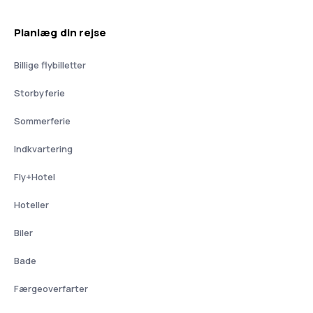
Planlæg din rejse
Billige flybilletter
Storbyferie
Sommerferie
Indkvartering
Fly+Hotel
Hoteller
Biler
Bade
Færgeoverfarter