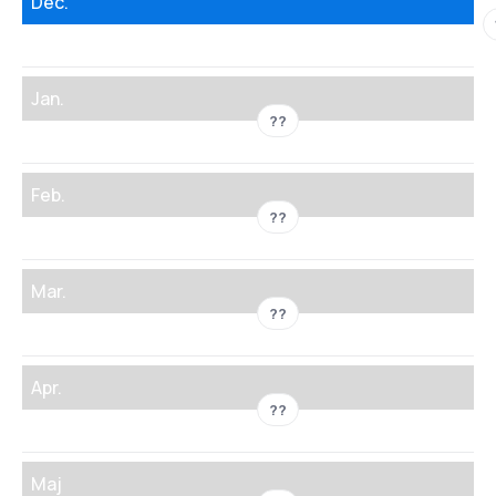
Dec.
Jan.
??
Feb.
??
Mar.
??
Apr.
??
Maj