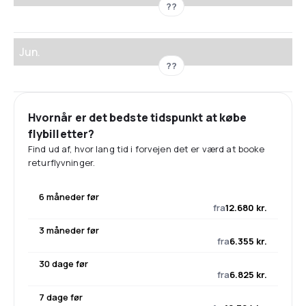
??
Jun.
??
Hvornår er det bedste tidspunkt at købe
flybilletter?
Find ud af, hvor lang tid i forvejen det er værd at booke
returflyvninger.
6 måneder før
fra
12.680 kr.
3 måneder før
fra
6.355 kr.
30 dage før
fra
6.825 kr.
7 dage før