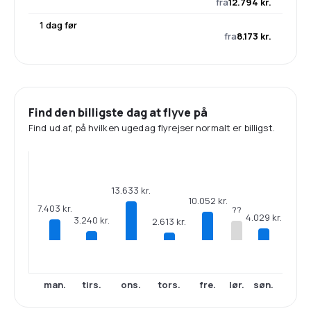
fra
12.794 kr.
1 dag før
fra
8.173 kr.
Find den billigste dag at flyve på
Find ud af, på hvilken ugedag flyrejser normalt er billigst.
13.633 kr.
10.052 kr.
7.403 kr.
??
4.029 kr.
3.240 kr.
2.613 kr.
man.
tirs.
ons.
tors.
fre.
lør.
søn.