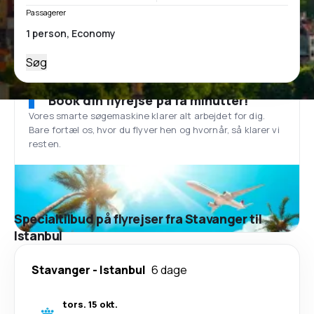
Passagerer
Søg
Book din flyrejse på få minutter!
Vores smarte søgemaskine klarer alt arbejdet for dig.
Bare fortæl os, hvor du flyver hen og hvornår, så klarer vi
resten.
Specialtilbud på flyrejser fra Stavanger til
Istanbul
Stavanger
-
Istanbul
6 dage
tors. 15 okt.