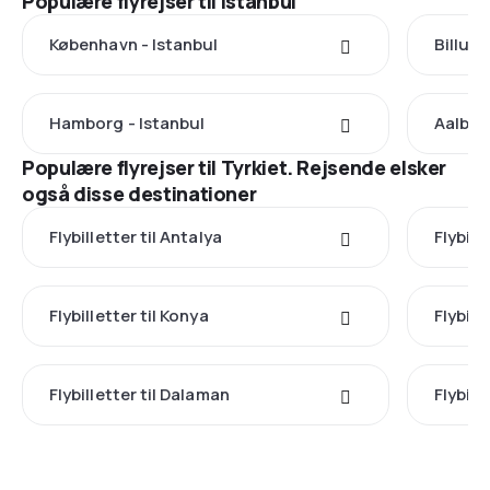
Populære flyrejser til Istanbul
København - Istanbul
Billund
Hamborg - Istanbul
Aalbor
Populære flyrejser til Tyrkiet. Rejsende elsker
også disse destinationer
Flybilletter til Antalya
Flybill
Flybilletter til Konya
Flybill
Flybilletter til Dalaman
Flybill