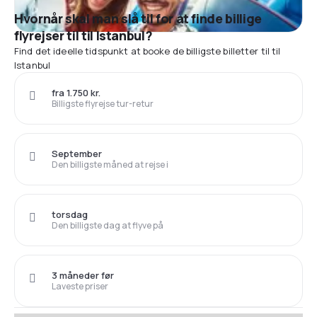
Hvornår skal man slå til for at finde billige
flyrejser til til Istanbul?
Find det ideelle tidspunkt at booke de billigste billetter til til
Istanbul
fra 1.750 kr.
Billigste flyrejse tur-retur
September
Den billigste måned at rejse i
torsdag
Den billigste dag at flyve på
3 måneder før
Laveste priser