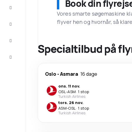
Book din flyrejs
Tilbud
Vores smarte søgemaskine klar
flyver hen og hvornår, så klare
Færdiggør
rejsen
Inspiration
og tips
Specialtilbud på fly
Kundeservice
Oslo
-
Asmara
16 dage
ons. 11 nov.
OSL
-
ASM
·
1 stop
Turkish Airlines
tors. 26 nov.
ASM
-
OSL
·
1 stop
Turkish Airlines