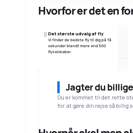
Hvorfor er det en f
Det største udvalg af fly
Vi finder de bedste fly til dig på få
sekunder blandt mere end 500
flyselskaber.
Jagter du billige
Du er kommet til det rette st
for at gøre din rejse så billig
Hvornår skal man slå 