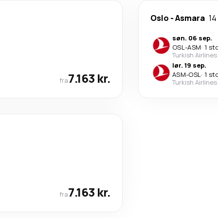
Oslo
-
Asmara
14
søn. 06 sep.
OSL
-
ASM
·
1 st
Turkish Airlines
lør. 19 sep.
7.163 kr.
ASM
-
OSL
·
1 st
fra
Turkish Airlines
7.163 kr.
fra