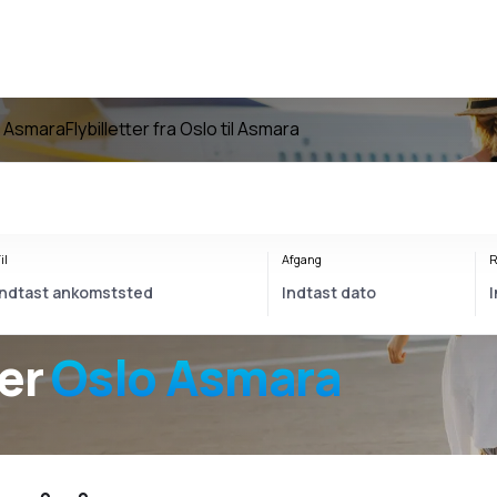
til Asmara
Flybilletter fra Oslo til Asmara
il
Afgang
R
ter
Oslo Asmara