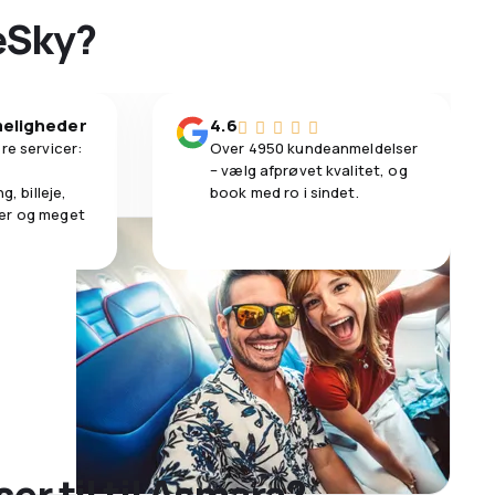
 eSky?
eligheder
4.6
re servicer:
Over 4950 kundeanmeldelser
– vælg afprøvet kvalitet, og
g, billeje,
book med ro i sindet.
er og meget
ser til til Asmara?