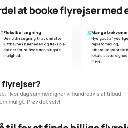
ordel at booke flyrejser med
Fleksibel søgning
Mange bekvemm
Udvid din søgning til at omfatte
Nyd godt af yderlige
lufthavne i nærheden og fleksible
rejseforsikring,
datoer for at finde den billigste
afbestillingsforsikrin
mulighed.
lokale seværdighed
mere.
 flyrejser?
ed. Hver dag sammenligner vi hundredvis af tilbud
 som muligt. Prøv det selv!
til for at finde billige flyrej