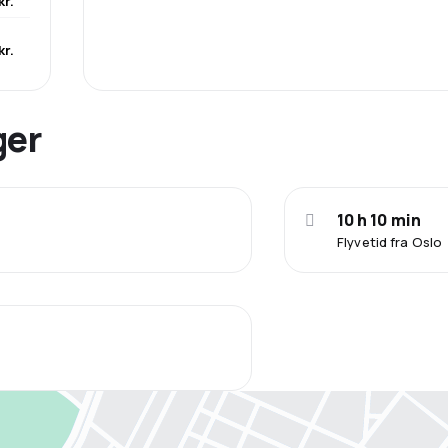
kr.
kr.
ger
10 h 10 min
Flyvetid fra Oslo