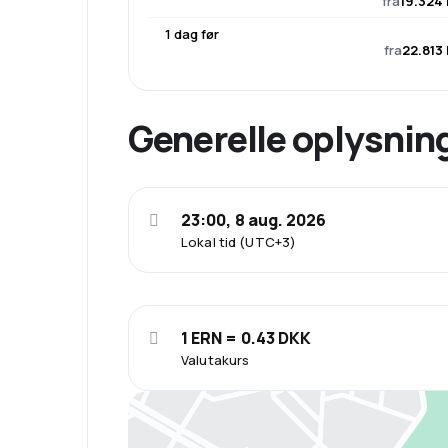
fra
19.324 
1 dag før
fra
22.813 
Generelle oplysnin
23:00, 8 aug. 2026
Lokal tid (UTC+3)
1 ERN = 0.43 DKK
Valutakurs