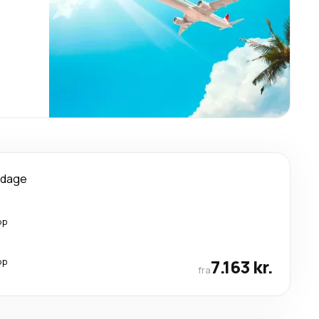
 dage
op
op
7.163 kr.
fra