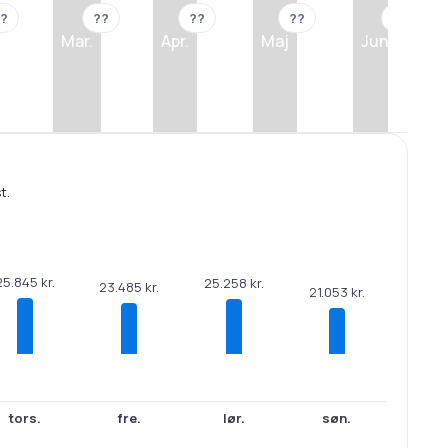
?
??
??
??
??
Mar.
Apr.
Maj
Jun.
t.
25.845 kr.
25.258 kr.
23.485 kr.
21.053 kr.
tors.
fre.
lør.
søn.