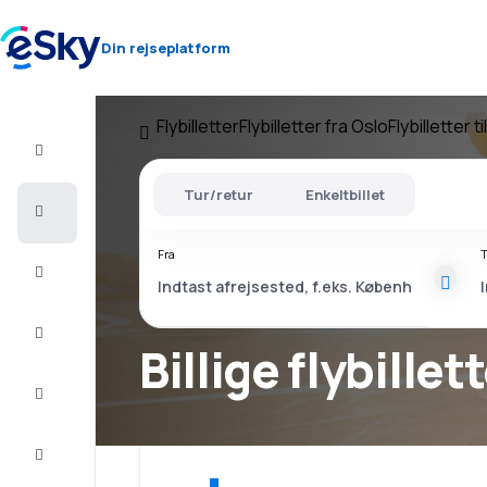
Din rejseplatform
Flybilletter
Flybilletter fra Oslo
Flybilletter 
Fly+Hotel
Tur/retur
Enkeltbillet
Billige
flybilletter
Fra
T
Sommerferie
Afbudsrejser
Billige flybillet
Storbyferie
Indkvartering