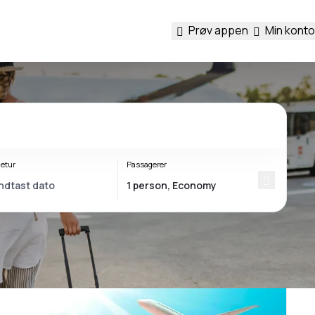
Prøv appen
Min konto
etur
Passagerer