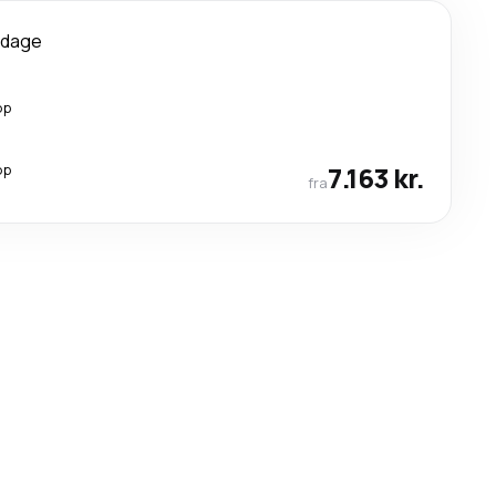
 dage
op
op
7.163 kr.
fra