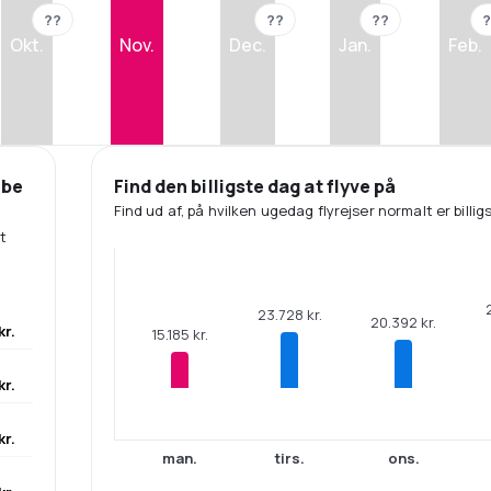
??
??
??
?
Okt.
Nov.
Dec.
Jan.
Feb.
øbe
Find den billigste dag at flyve på
Find ud af, på hvilken ugedag flyrejser normalt er billigs
t
23.728 kr.
20.392 kr.
kr.
15.185 kr.
kr.
kr.
man.
tirs.
ons.