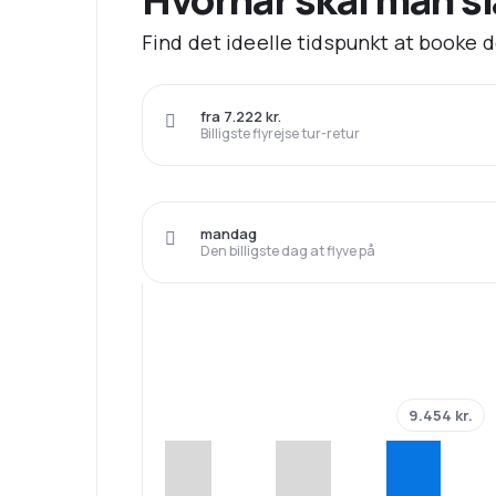
Find det ideelle tidspunkt at booke de 
fra 7.222 kr.
Billigste flyrejse tur-retur
mandag
Den billigste dag at flyve på
9.454 kr.