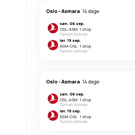
Oslo
-
Asmara
14 dage
søn. 06 sep.
OSL
-
ASM
·
1 stop
Turkish Airlines
lør. 19 sep.
ASM
-
OSL
·
1 stop
Turkish Airlines
Oslo
-
Asmara
14 dage
søn. 06 sep.
OSL
-
ASM
·
1 stop
Turkish Airlines
lør. 19 sep.
ASM
-
OSL
·
1 stop
Turkish Airlines