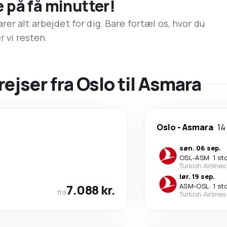
e på få minutter!
er alt arbejdet for dig. Bare fortæl os, hvor du
r vi resten.
rejser fra Oslo til Asmara
Oslo
-
Asmara
14
søn. 06 sep.
OSL
-
ASM
·
1 st
Turkish Airlines
lør. 19 sep.
7.088 kr.
ASM
-
OSL
·
1 st
fra
Turkish Airlines