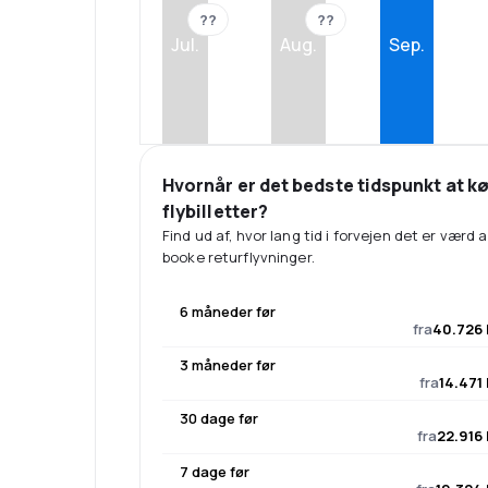
??
??
Jul.
Aug.
Sep.
Hvornår er det bedste tidspunkt at k
flybilletter?
Find ud af, hvor lang tid i forvejen det er værd a
booke returflyvninger.
6 måneder før
fra
40.726 
3 måneder før
fra
14.471 
30 dage før
fra
22.916 
7 dage før