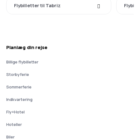
Flybilletter til Tabriz
Flybill
Planlæg din rejse
Billige flybilletter
Storbyferie
Sommerferie
Indkvartering
Fly+Hotel
Hoteller
Biler