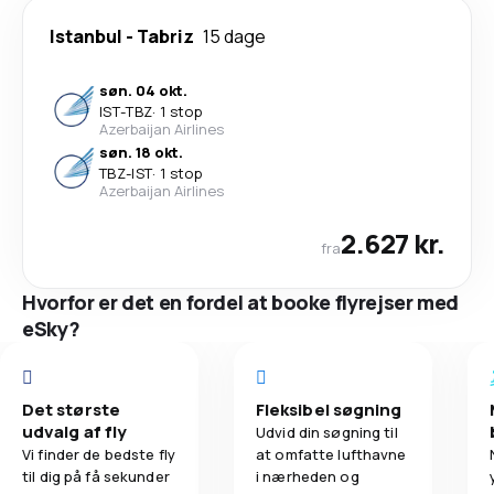
Istanbul
-
Tabriz
15 dage
søn. 04 okt.
IST
-
TBZ
·
1 stop
Azerbaijan Airlines
søn. 18 okt.
TBZ
-
IST
·
1 stop
Azerbaijan Airlines
2.627 kr.
fra
Hvorfor er det en fordel at booke flyrejser med
eSky?
Det største
Fleksibel søgning
udvalg af fly
Udvid din søgning til
Vi finder de bedste fly
at omfatte lufthavne
til dig på få sekunder
i nærheden og