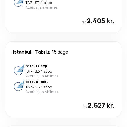
TBZ
-
IST
·
1 stop
Azerbaijan Airlines
2.405 kr.
fra
Istanbul
-
Tabriz
15 dage
tors. 17 sep.
IST
-
TBZ
·
1 stop
Azerbaijan Airlines
tors. 01 okt.
TBZ
-
IST
·
1 stop
Azerbaijan Airlines
2.627 kr.
fra