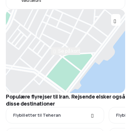
Valutakurs
Se på kort
Populære flyrejser til Iran. Rejsende elsker også
disse destinationer
Flybilletter til Teheran
Flybill