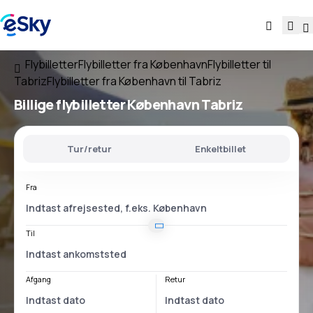
Flybilletter
Flybilletter fra København
Flybilletter til
Tabriz
Flybilletter fra København til Tabriz
Billige flybilletter
København Tabriz
Tur/retur
Enkeltbillet
Fra
Til
Afgang
Retur