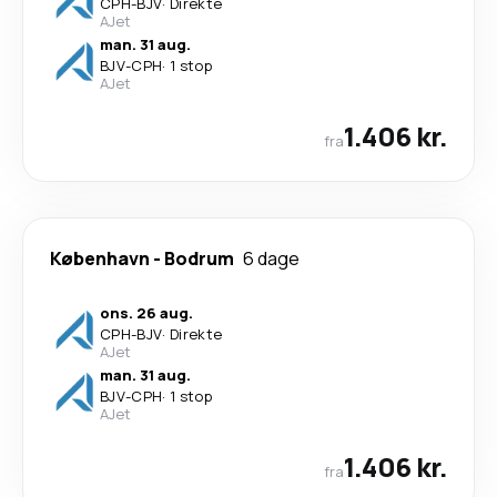
CPH
-
BJV
·
Direkte
AJet
man. 31 aug.
BJV
-
CPH
·
1 stop
AJet
1.406 kr.
fra
København
-
Bodrum
6 dage
ons. 26 aug.
CPH
-
BJV
·
Direkte
AJet
man. 31 aug.
BJV
-
CPH
·
1 stop
AJet
1.406 kr.
fra