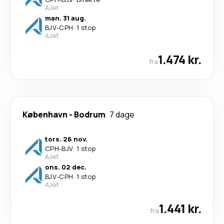
AJet
man. 31 aug.
BJV
-
CPH
·
1 stop
AJet
1.474 kr.
fra
København
-
Bodrum
7 dage
tors. 26 nov.
CPH
-
BJV
·
1 stop
AJet
ons. 02 dec.
BJV
-
CPH
·
1 stop
AJet
1.441 kr.
fra