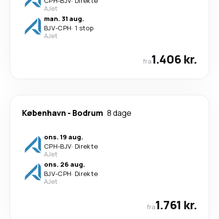
CPH
-
BJV
·
Direkte
AJet
man. 31 aug.
BJV
-
CPH
·
1 stop
AJet
1.406 kr.
fra
København
-
Bodrum
8 dage
ons. 19 aug.
CPH
-
BJV
·
Direkte
AJet
ons. 26 aug.
BJV
-
CPH
·
Direkte
AJet
1.761 kr.
fra