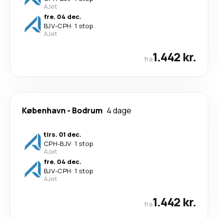
AJet
fre. 04 dec.
BJV
-
CPH
·
1 stop
AJet
1.442 kr.
fra
København
-
Bodrum
4 dage
tirs. 01 dec.
CPH
-
BJV
·
1 stop
AJet
fre. 04 dec.
BJV
-
CPH
·
1 stop
AJet
1.442 kr.
fra