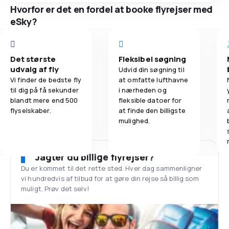
Hvorfor er det en fordel at booke flyrejser med
eSky?
Det største
Fleksibel søgning
udvalg af fly
Udvid din søgning til
Vi finder de bedste fly
at omfatte lufthavne
til dig på få sekunder
i nærheden og
blandt mere end 500
fleksible datoer for
flyselskaber.
at finde den billigste
mulighed.
Jagter du billige flyrejser?
Du er kommet til det rette sted. Hver dag sammenligner
vi hundredvis af tilbud for at gøre din rejse så billig som
muligt. Prøv det selv!