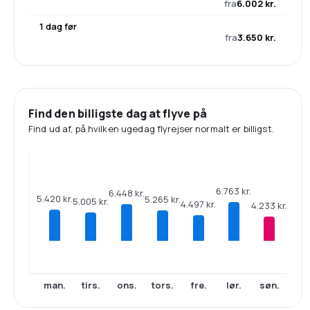
fra
6.002 kr.
1 dag før
fra
3.650 kr.
Find den billigste dag at flyve på
Find ud af, på hvilken ugedag flyrejser normalt er billigst.
6.763 kr.
6.448 kr.
5.420 kr.
5.265 kr.
5.005 kr.
4.497 kr.
4.233 kr.
man.
tirs.
ons.
tors.
fre.
lør.
søn.