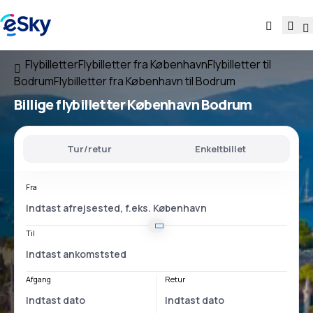
Flybilletter
Flybilletter fra København
Flybilletter til
Bodrum
Flybilletter fra København til Bodrum
Billige flybilletter
København Bodrum
Tur/retur
Enkeltbillet
Fra
Til
Afgang
Retur