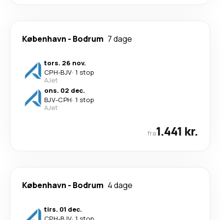
København
-
Bodrum
7 dage
tors. 26 nov.
CPH
-
BJV
·
1 stop
AJet
ons. 02 dec.
BJV
-
CPH
·
1 stop
AJet
1.441 kr.
fra
København
-
Bodrum
4 dage
tirs. 01 dec.
CPH
-
BJV
·
1 stop