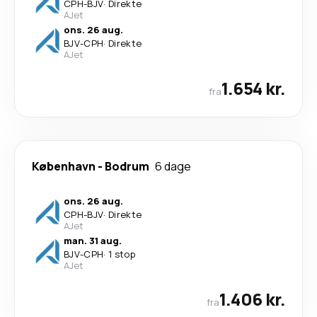
CPH
-
BJV
·
Direkte
AJet
ons. 26 aug.
BJV
-
CPH
·
Direkte
AJet
1.654 kr.
fra
København
-
Bodrum
6 dage
ons. 26 aug.
CPH
-
BJV
·
Direkte
AJet
man. 31 aug.
BJV
-
CPH
·
1 stop
AJet
1.406 kr.
fra