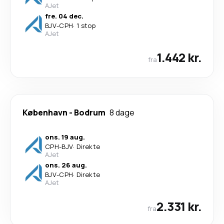
AJet
fre. 04 dec.
BJV
-
CPH
·
1 stop
AJet
1.442 kr.
fra
København
-
Bodrum
8 dage
ons. 19 aug.
CPH
-
BJV
·
Direkte
AJet
ons. 26 aug.
BJV
-
CPH
·
Direkte
AJet
2.331 kr.
fra