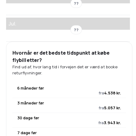
??
Jul.
??
Hvornår er det bedste tidspunkt at købe
flybilletter?
Find ud af, hvor lang tid i forvejen det er værd at booke
returflyvninger.
6 måneder før
fra
4.538 kr.
3 måneder før
fra
5.057 kr.
30 dage før
fra
3.943 kr.
7 dage før