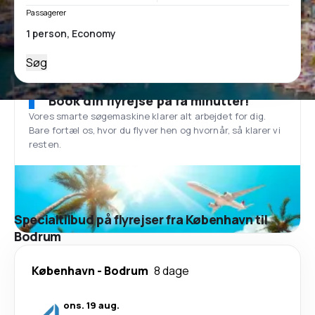
Passagerer
Søg
Book din flyrejse på få minutter!
Vores smarte søgemaskine klarer alt arbejdet for dig.
Bare fortæl os, hvor du flyver hen og hvornår, så klarer vi
resten.
Specialtilbud på flyrejser fra København til
Bodrum
København
-
Bodrum
8 dage
ons. 19 aug.