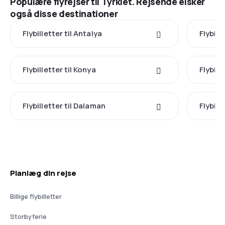
Populære flyrejser til Tyrkiet. Rejsende elsker
også disse destinationer
Flybilletter til Antalya
Flybill
Flybilletter til Konya
Flybill
Flybilletter til Dalaman
Flybill
Planlæg din rejse
Billige flybilletter
Storbyferie