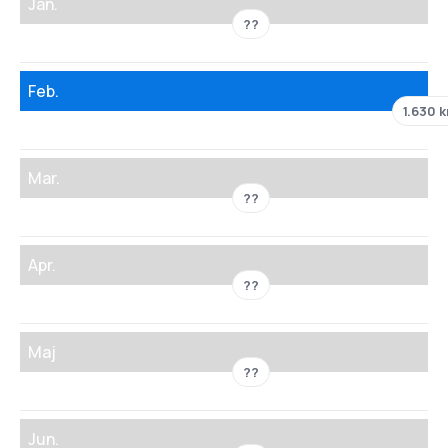
Jan.
??
Feb.
1.630 k
Mar.
??
Apr.
??
Maj
??
Jun.