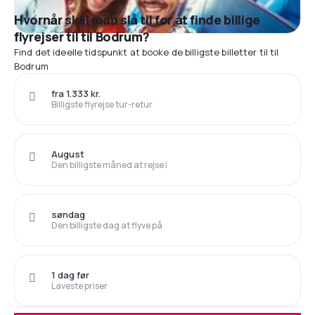
Hvornår skal man slå til for at finde billige
flyrejser til til Bodrum?
Find det ideelle tidspunkt at booke de billigste billetter til til
Bodrum
fra 1.333 kr.
Billigste flyrejse tur-retur
August
Den billigste måned at rejse i
søndag
Den billigste dag at flyve på
1 dag før
Laveste priser