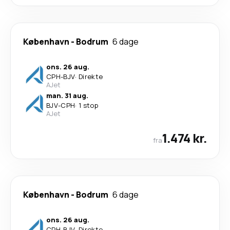
København
-
Bodrum
6 dage
ons. 26 aug.
CPH
-
BJV
·
Direkte
AJet
man. 31 aug.
BJV
-
CPH
·
1 stop
AJet
1.474 kr.
fra
København
-
Bodrum
6 dage
ons. 26 aug.
CPH
-
BJV
·
Direkte