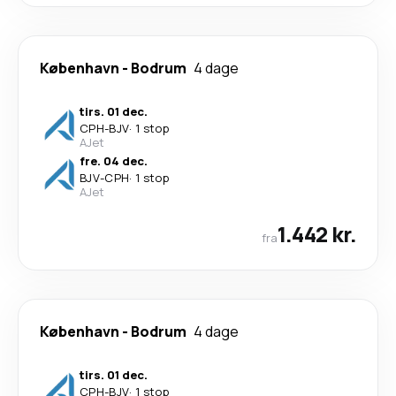
København
-
Bodrum
4 dage
tirs. 01 dec.
CPH
-
BJV
·
1 stop
AJet
fre. 04 dec.
BJV
-
CPH
·
1 stop
AJet
1.442 kr.
fra
København
-
Bodrum
4 dage
tirs. 01 dec.
CPH
-
BJV
·
1 stop