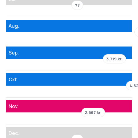
??
Aug.
Sep.
3.719 kr.
Okt.
4.62
Nov.
2.867 kr.
Dec.