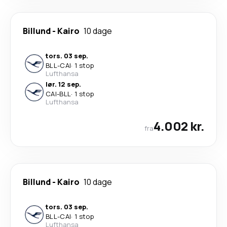
Billund
-
Kairo
10 dage
tors. 03 sep.
BLL
-
CAI
·
1 stop
Lufthansa
lør. 12 sep.
CAI
-
BLL
·
1 stop
Lufthansa
4.002 kr.
fra
Billund
-
Kairo
10 dage
tors. 03 sep.
BLL
-
CAI
·
1 stop
Lufthansa