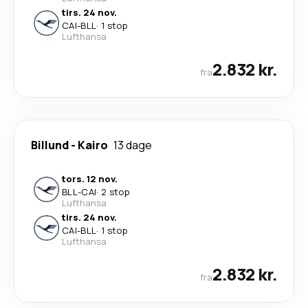
tirs. 24 nov.
CAI
-
BLL
·
1 stop
Lufthansa
2.832 kr.
fra
Billund
-
Kairo
13 dage
tors. 12 nov.
BLL
-
CAI
·
2 stop
Lufthansa
tirs. 24 nov.
CAI
-
BLL
·
1 stop
Lufthansa
2.832 kr.
fra