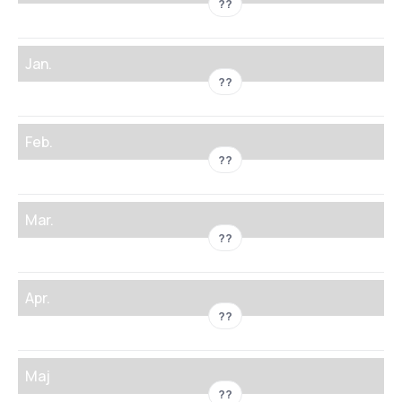
??
Jan.
??
Feb.
??
Mar.
??
Apr.
??
Maj
??