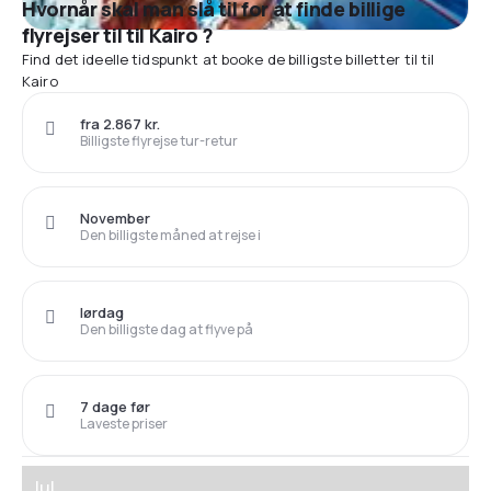
Hvornår skal man slå til for at finde billige
flyrejser til til Kairo ?
Find det ideelle tidspunkt at booke de billigste billetter til til
Kairo
fra 2.867 kr.
Billigste flyrejse tur-retur
November
Den billigste måned at rejse i
lørdag
Den billigste dag at flyve på
7 dage før
Laveste priser
Jul.