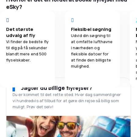
eSky?
Det største
Fleksibel søgning
udvalg af fly
Udvid din søgning til
Vi finder de bedste fly
at omfatte lufthavne
til dig på få sekunder
i nærheden og
blandt mere end 500
fleksible datoer for
flyselskaber.
at finde den billigste
mulighed.
Jagter du billige flyrejser?
Du er kommet til det rette sted. Hver dag sammenligner
vi hundredvis af tilbud for at gøre din rejse så billig som
muligt. Prøv det selv!