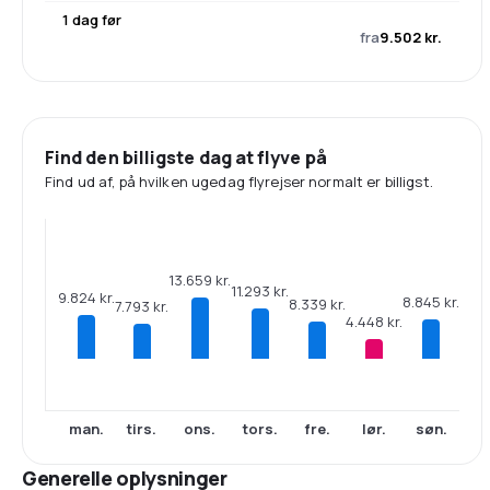
1 dag før
fra
9.502 kr.
Find den billigste dag at flyve på
Find ud af, på hvilken ugedag flyrejser normalt er billigst.
13.659 kr.
11.293 kr.
9.824 kr.
8.845 kr.
8.339 kr.
7.793 kr.
4.448 kr.
man.
tirs.
ons.
tors.
fre.
lør.
søn.
Generelle oplysninger