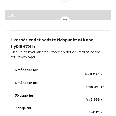
Jun.
??
Hvornår er det bedste tidspunkt at købe
flybilletter?
Find ud af, hvor lang tid i forvejen det er værd at booke
returflyvninger.
6 måneder før
fra
11.020 kr.
3 måneder før
fra
8.391 kr.
30 dage før
fra
8.686 kr.
7 dage før
fra
8.111 kr.