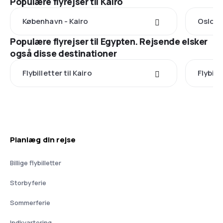
Populære flyrejser til Kairo
København - Kairo
Oslo - 
Populære flyrejser til Egypten. Rejsende elsker
også disse destinationer
Flybilletter til Kairo
Flybill
Planlæg din rejse
Billige flybilletter
Storbyferie
Sommerferie
Indkvartering