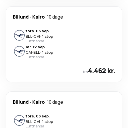
Billund
-
Kairo
10 dage
tors. 03 sep.
BLL
-
CAI
·
1 stop
Lufthansa
lør. 12 sep.
CAI
-
BLL
·
1 stop
Lufthansa
4.462 kr.
fra
Billund
-
Kairo
10 dage
tors. 03 sep.
BLL
-
CAI
·
1 stop
Lufthansa