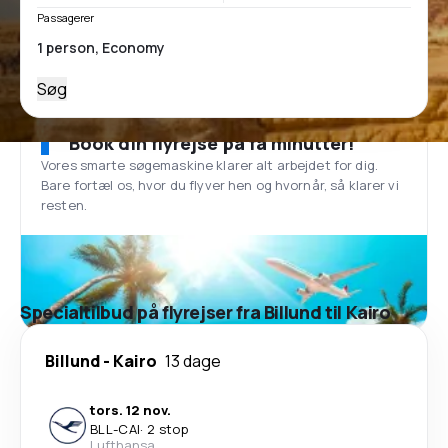
Passagerer
Søg
Book din flyrejse på få minutter!
Vores smarte søgemaskine klarer alt arbejdet for dig.
Bare fortæl os, hvor du flyver hen og hvornår, så klarer vi
resten.
Specialtilbud på flyrejser fra Billund til Kairo
Billund
-
Kairo
13 dage
tors. 12 nov.
BLL
-
CAI
·
2 stop
Lufthansa