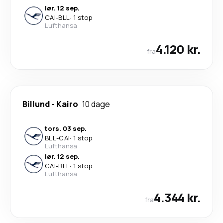
lør. 12 sep.
CAI
-
BLL
·
1 stop
Lufthansa
4.120 kr.
fra
Billund
-
Kairo
10 dage
tors. 03 sep.
BLL
-
CAI
·
1 stop
Lufthansa
lør. 12 sep.
CAI
-
BLL
·
1 stop
Lufthansa
4.344 kr.
fra