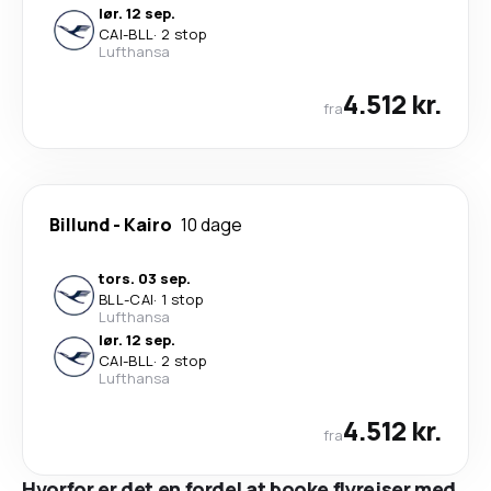
lør. 12 sep.
CAI
-
BLL
·
2 stop
Lufthansa
4.512 kr.
fra
Billund
-
Kairo
10 dage
tors. 03 sep.
BLL
-
CAI
·
1 stop
Lufthansa
lør. 12 sep.
CAI
-
BLL
·
2 stop
Lufthansa
4.512 kr.
fra
Hvorfor er det en fordel at booke flyrejser med