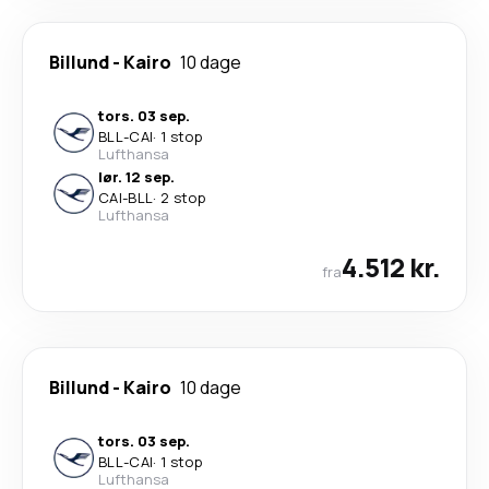
Billund
-
Kairo
10 dage
tors. 03 sep.
BLL
-
CAI
·
1 stop
Lufthansa
lør. 12 sep.
CAI
-
BLL
·
2 stop
Lufthansa
4.512 kr.
fra
Billund
-
Kairo
10 dage
tors. 03 sep.
BLL
-
CAI
·
1 stop
Lufthansa