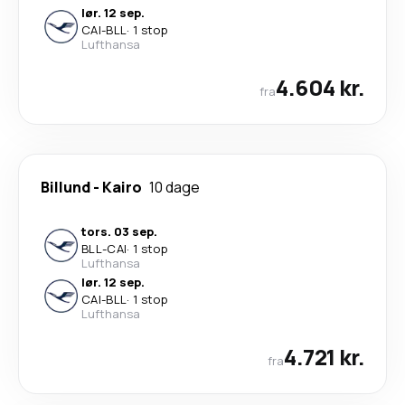
lør. 12 sep.
CAI
-
BLL
·
1 stop
Lufthansa
4.604 kr.
fra
Billund
-
Kairo
10 dage
tors. 03 sep.
BLL
-
CAI
·
1 stop
Lufthansa
lør. 12 sep.
CAI
-
BLL
·
1 stop
Lufthansa
4.721 kr.
fra