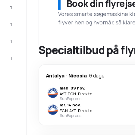
Book din flyrejs
Tilbud
Vores smarte søgemaskine klar
flyver hen og hvornår, så klare
Færdiggør
rejsen
Inspiration
og tips
Specialtilbud på fly
Kundeservice
Antalya
-
Nicosia
6 dage
man. 09 nov.
AYT
-
ECN
·
Direkte
SunExpress
lør. 14 nov.
ECN
-
AYT
·
Direkte
SunExpress