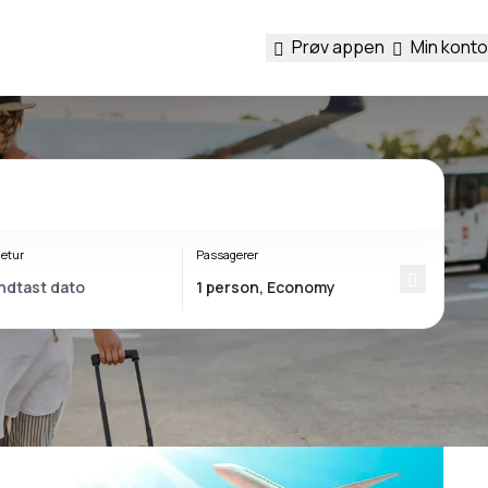
Prøv appen
Min konto
etur
Passagerer