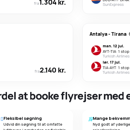
1.304 kr.
fra
SunExpress
Antalya
-
Tirana
man. 12 jul.
AYT
-
TIA
·
1 stop
Turkish Airlines
lør. 17 jul.
2.140 kr.
TIA
-
AYT
·
1 stop
fra
Turkish Airlines
ordel at booke flyrejser med
Fleksibel søgning
Mange bekvemm
Udvid din søgning til at omfatte
Nyd godt af yderlige