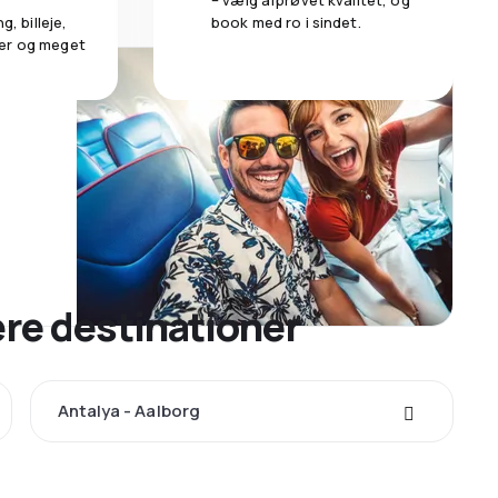
– vælg afprøvet kvalitet, og
g, billeje,
book med ro i sindet.
er og meget
ære destinationer
Antalya - Aalborg