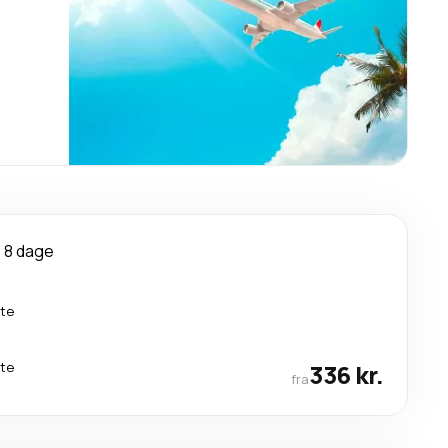
8 dage
kte
kte
336 kr.
fra