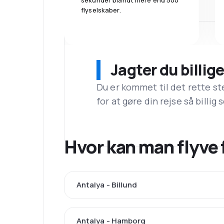
sekunder blandt mere end 500
flyselskaber.
Jagter du billige
Du er kommet til det rette st
for at gøre din rejse så billig
Hvor kan man flyve 
Antalya - Billund
Antalya - Hamborg