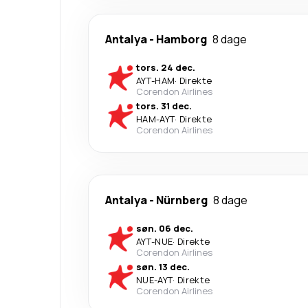
Antalya
-
Hamborg
8 dage
tors. 24 dec.
AYT
-
HAM
·
Direkte
Corendon Airlines
tors. 31 dec.
HAM
-
AYT
·
Direkte
Corendon Airlines
Antalya
-
Nürnberg
8 dage
søn. 06 dec.
AYT
-
NUE
·
Direkte
Corendon Airlines
søn. 13 dec.
NUE
-
AYT
·
Direkte
Corendon Airlines