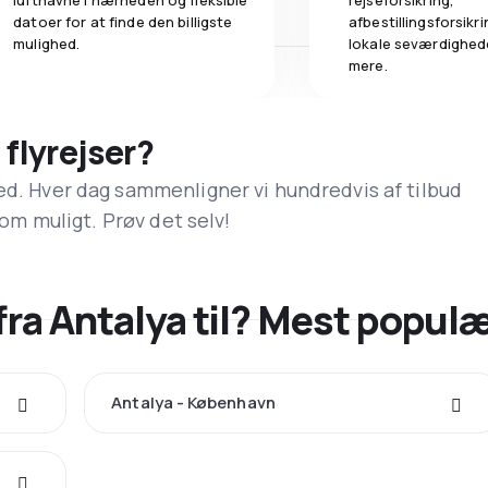
lufthavne i nærheden og fleksible
rejseforsikring,
datoer for at finde den billigste
afbestillingsforsikrin
mulighed.
lokale seværdighed
mere.
 flyrejser?
ed. Hver dag sammenligner vi hundredvis af tilbud
 som muligt. Prøv det selv!
fra Antalya til? Mest popul
Antalya - København