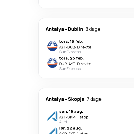
Antalya
-
Dublin
8 dage
tors. 18 feb.
AYT
-
DUB
·
Direkte
SunExpress
tors. 25 feb.
DUB
-
AYT
·
Direkte
SunExpress
Antalya
-
Skopje
7 dage
søn. 16 aug.
AYT
-
SKP
·
1 stop
AJet
lør. 22 aug.
SKP
-
AYT
·
1 stop