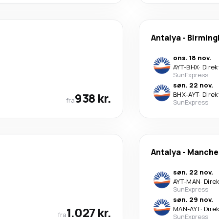
Antalya
-
Birmin
ons. 18 nov.
AYT
-
BHX
·
Direk
SunExpress
søn. 22 nov.
938 kr.
BHX
-
AYT
·
Direk
fra
SunExpress
Antalya
-
Manche
søn. 22 nov.
AYT
-
MAN
·
Dire
SunExpress
søn. 29 nov.
1.027 kr.
MAN
-
AYT
·
Dire
fra
SunExpress