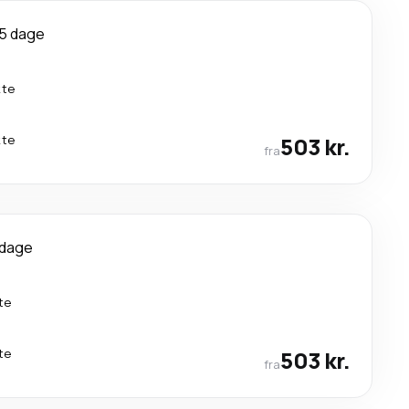
5 dage
kte
kte
503 kr.
fra
 dage
te
te
503 kr.
fra