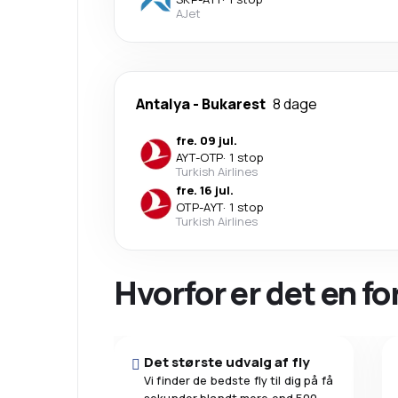
AJet
Antalya
-
Bukarest
8 dage
fre. 09 jul.
AYT
-
OTP
·
1 stop
Turkish Airlines
fre. 16 jul.
OTP
-
AYT
·
1 stop
Turkish Airlines
Hvorfor er det en f
Det største udvalg af fly
Vi finder de bedste fly til dig på få