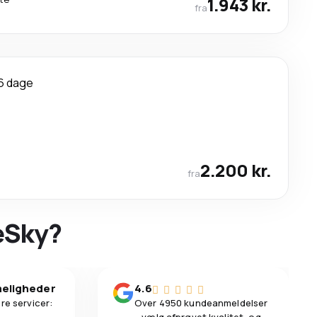
1.943 kr.
fra
6 dage
2.200 kr.
fra
 eSky?
eligheder
4.6
re servicer:
Over 4950 kundeanmeldelser