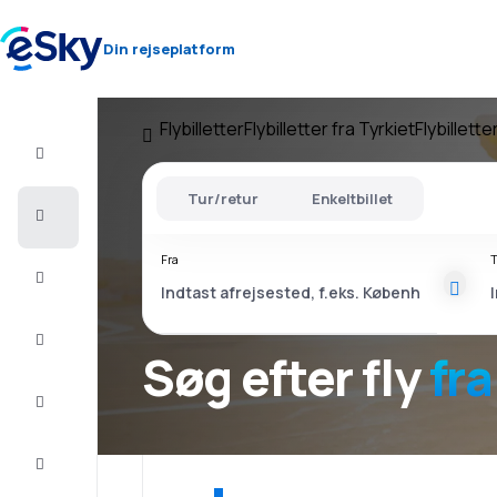
Din rejseplatform
Flybilletter
Flybilletter fra Tyrkiet
Flybillette
Fly+Hotel
Tur/retur
Enkeltbillet
Billige
flybilletter
Fra
T
Sommerferie
Afbudsrejser
Søg efter fly
fra
Storbyferie
Indkvartering