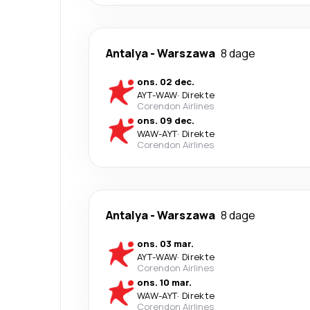
Antalya
-
Warszawa
8 dage
ons. 02 dec.
AYT
-
WAW
·
Direkte
Corendon Airlines
ons. 09 dec.
WAW
-
AYT
·
Direkte
Corendon Airlines
Antalya
-
Warszawa
8 dage
ons. 03 mar.
AYT
-
WAW
·
Direkte
Corendon Airlines
ons. 10 mar.
WAW
-
AYT
·
Direkte
Corendon Airlines