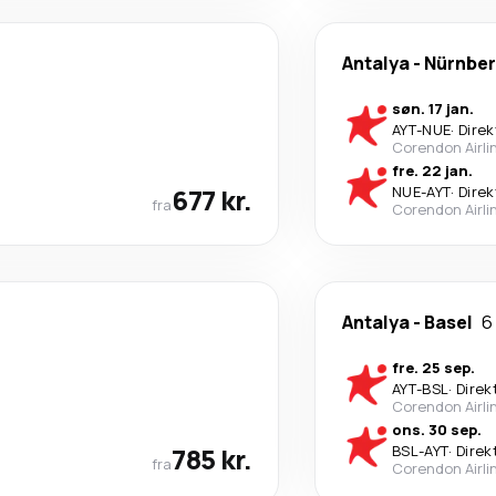
Antalya
-
Nürnbe
søn. 17 jan.
AYT
-
NUE
·
Direk
Corendon Airli
fre. 22 jan.
677 kr.
NUE
-
AYT
·
Direk
fra
Corendon Airli
Antalya
-
Basel
6
fre. 25 sep.
AYT
-
BSL
·
Direk
Corendon Airli
ons. 30 sep.
785 kr.
BSL
-
AYT
·
Direk
fra
Corendon Airli