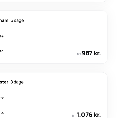
gham
5 dage
te
te
987 kr.
fra
ster
8 dage
kte
kte
1.076 kr.
fra