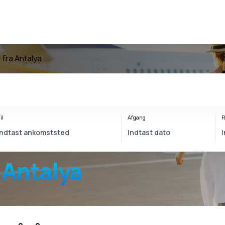
r fra Antalya
il
Afgang
R
 Antalya