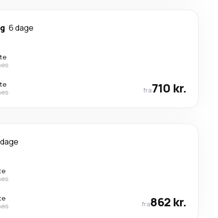
rg
6 dage
te
nes
te
710 kr.
fra
nes
 dage
te
nes
te
862 kr.
fra
nes