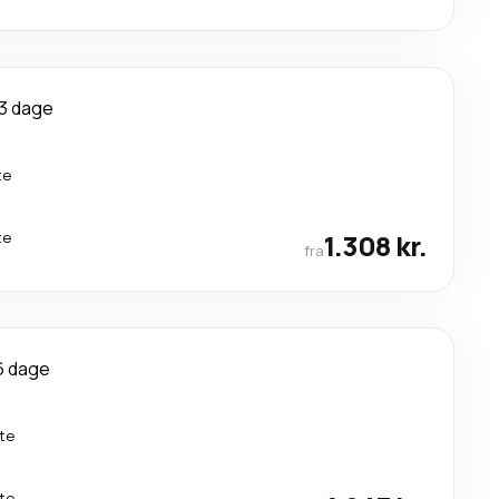
3 dage
te
te
1.308 kr.
fra
6 dage
te
te