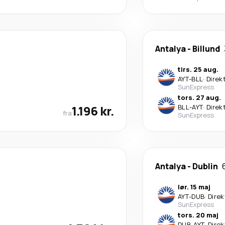
Antalya
-
Billund
tirs. 25 aug.
AYT
-
BLL
·
Direk
SunExpress
tors. 27 aug.
1.196 kr.
BLL
-
AYT
·
Direk
fra
SunExpress
Antalya
-
Dublin
lør. 15 maj
AYT
-
DUB
·
Direk
SunExpress
tors. 20 maj
DUB
-
AYT
·
Direk