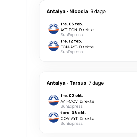
Antalya
-
Nicosia
8 dage
fre. 05 feb.
AYT
-
ECN
·
Direkte
SunExpress
fre. 12 feb.
ECN
-
AYT
·
Direkte
SunExpress
Antalya
-
Tarsus
7 dage
fre. 02 okt.
AYT
-
COV
·
Direkte
SunExpress
tors. 08 okt.
COV
-
AYT
·
Direkte
SunExpress