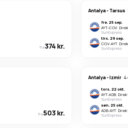
Antalya
-
Tarsus
fre. 25 sep.
AYT
-
COV
·
Dire
SunExpress
tirs. 29 sep.
374 kr.
COV
-
AYT
·
Dire
fra
SunExpress
Antalya
-
Izmir
4
tors. 22 okt.
AYT
-
ADB
·
Direk
SunExpress
søn. 25 okt.
503 kr.
ADB
-
AYT
·
Direk
fra
SunExpress