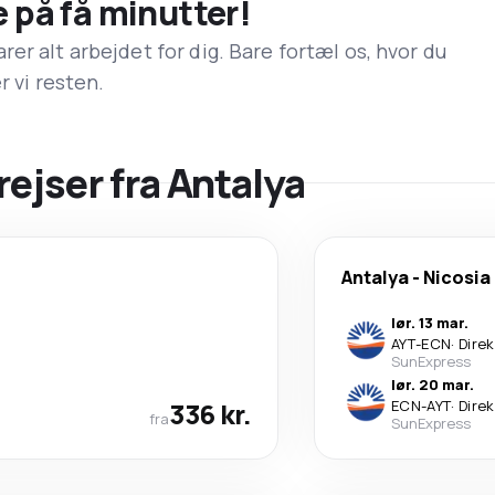
e på få minutter!
er alt arbejdet for dig. Bare fortæl os, hvor du
r vi resten.
rejser fra Antalya
Antalya
-
Nicosia
lør. 13 mar.
AYT
-
ECN
·
Dire
SunExpress
lør. 20 mar.
336 kr.
ECN
-
AYT
·
Dire
fra
SunExpress