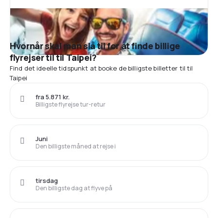
Hvornår skal man slå til for at finde billige
flyrejser til til Taipei?
Find det ideelle tidspunkt at booke de billigste billetter til til
Taipei
fra 5.871 kr.
Billigste flyrejse tur-retur
Juni
Den billigste måned at rejse i
tirsdag
Den billigste dag at flyve på