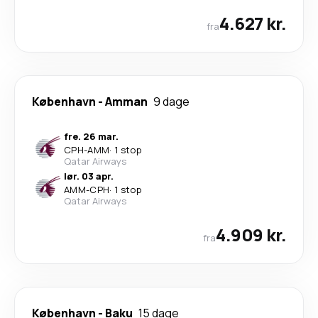
4.627 kr.
fra
København
-
Amman
9 dage
fre. 26 mar.
CPH
-
AMM
·
1 stop
Qatar Airways
lør. 03 apr.
AMM
-
CPH
·
1 stop
Qatar Airways
4.909 kr.
fra
København
-
Baku
15 dage