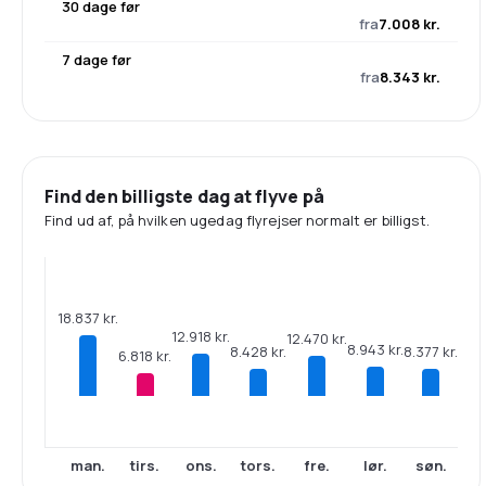
30 dage før
fra
7.008 kr.
7 dage før
fra
8.343 kr.
Find den billigste dag at flyve på
Find ud af, på hvilken ugedag flyrejser normalt er billigst.
18.837 kr.
12.918 kr.
12.470 kr.
8.943 kr.
8.428 kr.
8.377 kr.
6.818 kr.
man.
tirs.
ons.
tors.
fre.
lør.
søn.