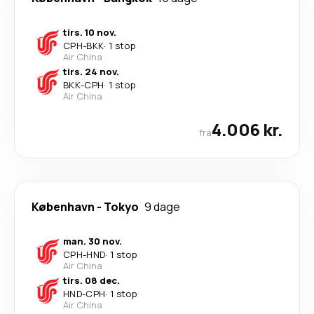
tirs. 10 nov.
CPH
-
BKK
·
1 stop
Air China
tirs. 24 nov.
BKK
-
CPH
·
1 stop
Air China
4.006 kr.
fra
København
-
Tokyo
9 dage
man. 30 nov.
CPH
-
HND
·
1 stop
Air China
tirs. 08 dec.
HND
-
CPH
·
1 stop
Air China