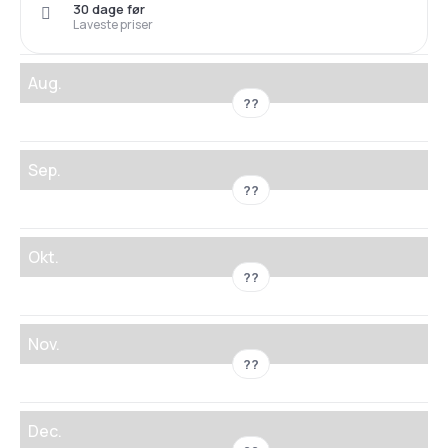
30 dage før
Laveste priser
Aug.
??
Sep.
??
Okt.
??
Nov.
??
Dec.