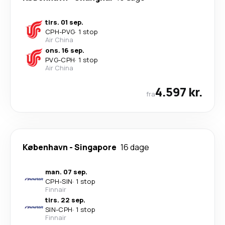
tirs. 01 sep.
CPH
-
PVG
·
1 stop
Air China
ons. 16 sep.
PVG
-
CPH
·
1 stop
Air China
4.597 kr.
fra
København
-
Singapore
16 dage
man. 07 sep.
CPH
-
SIN
·
1 stop
Finnair
tirs. 22 sep.
SIN
-
CPH
·
1 stop
Finnair