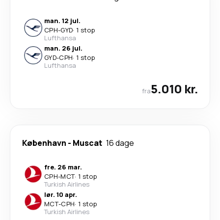
man. 12 jul.
CPH
-
GYD
·
1 stop
Lufthansa
man. 26 jul.
GYD
-
CPH
·
1 stop
Lufthansa
5.010 kr.
fra
København
-
Muscat
16 dage
fre. 26 mar.
CPH
-
MCT
·
1 stop
Turkish Airlines
lør. 10 apr.
MCT
-
CPH
·
1 stop
Turkish Airlines