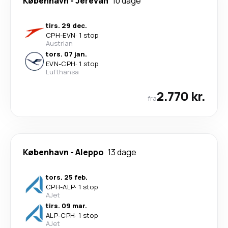
København
-
Jerevan
10 dage
tirs. 29 dec.
CPH
-
EVN
·
1 stop
Austrian
tors. 07 jan.
EVN
-
CPH
·
1 stop
Lufthansa
2.770 kr.
fra
København
-
Aleppo
13 dage
tors. 25 feb.
CPH
-
ALP
·
1 stop
AJet
tirs. 09 mar.
ALP
-
CPH
·
1 stop
AJet