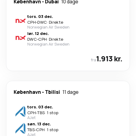
København
-
Dubai
10 dage
tors. 03 dec.
CPH
-
DWC
·
Direkte
Norwegian Air Sweden
lør. 12 dec.
DWC
-
CPH
·
Direkte
Norwegian Air Sweden
1.913 kr.
fra
København
-
Tbilisi
11 dage
tors. 03 dec.
CPH
-
TBS
·
1 stop
AJet
søn. 13 dec.
TBS
-
CPH
·
1 stop
AJet