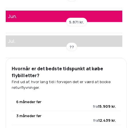
Jun.
5.871 kr.
Jul.
??
Hvornår er det bedste tidspunkt at købe
flybilletter?
Find ud af, hvor lang tid i forvejen det er værd at booke
returflyvninger.
6 måneder før
fra
15.909 kr.
3 måneder før
fra
12.439 kr.