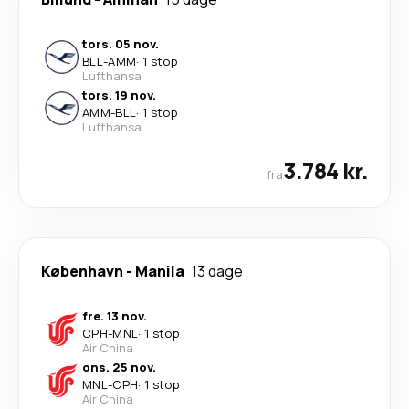
tors. 05 nov.
BLL
-
AMM
·
1 stop
Lufthansa
tors. 19 nov.
AMM
-
BLL
·
1 stop
Lufthansa
3.784 kr.
fra
København
-
Manila
13 dage
fre. 13 nov.
CPH
-
MNL
·
1 stop
Air China
ons. 25 nov.
MNL
-
CPH
·
1 stop
Air China