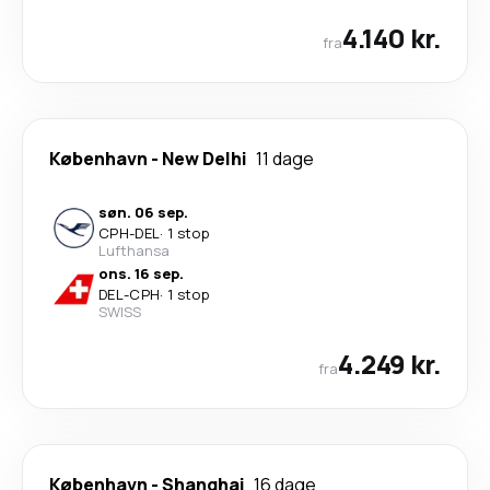
4.140 kr.
fra
København
-
New Delhi
11 dage
søn. 06 sep.
CPH
-
DEL
·
1 stop
Lufthansa
ons. 16 sep.
DEL
-
CPH
·
1 stop
SWISS
4.249 kr.
fra
København
-
Shanghai
16 dage