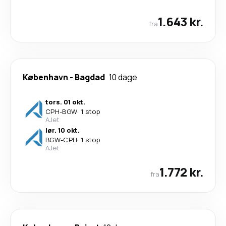
1.643 kr.
fra
København
-
Bagdad
10 dage
tors. 01 okt.
CPH
-
BGW
·
1 stop
AJet
lør. 10 okt.
BGW
-
CPH
·
1 stop
AJet
1.772 kr.
fra