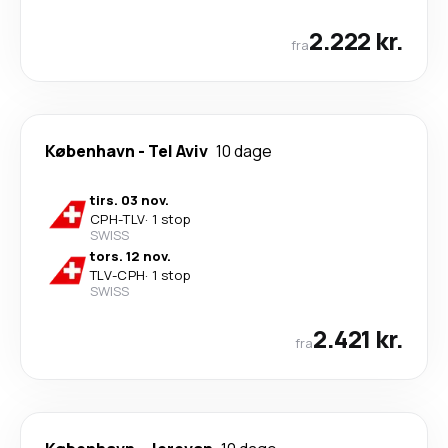
2.222 kr.
fra
København
-
Tel Aviv
10 dage
tirs. 03 nov.
CPH
-
TLV
·
1 stop
SWISS
tors. 12 nov.
TLV
-
CPH
·
1 stop
SWISS
2.421 kr.
fra