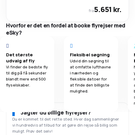
5.651 kr.
fra
Hvorfor er det en fordel at booke flyrejser med
eSky?
Det største
Fleksibel søgning
udvalg af fly
Udvid din søgning til
Vi finder de bedste fly
at omfatte lufthavne
til dig på få sekunder
i nærheden og
blandt mere end 500
fleksible datoer for
flyselskaber.
at finde den billigste
mulighed.
Jagter du billige flyrejser?
Du er kommet til det rette sted. Hver dag sammenligner
vi hundredvis af tilbud for at gøre din rejse så billig som
muligt. Prøv det selv!