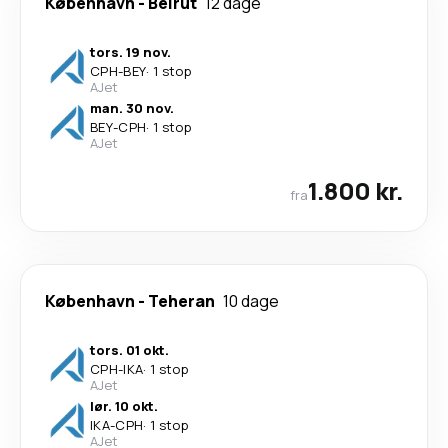
København
-
Beirut
12 dage
tors. 19 nov.
CPH
-
BEY
·
1 stop
AJet
man. 30 nov.
BEY
-
CPH
·
1 stop
AJet
1.800 kr.
fra
København
-
Teheran
10 dage
tors. 01 okt.
CPH
-
IKA
·
1 stop
AJet
lør. 10 okt.
IKA
-
CPH
·
1 stop
AJet