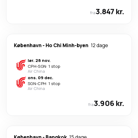
3.847 kr.
fra
København
-
Ho Chi Minh-byen
12 dage
lør. 28 nov.
CPH
-
SGN
·
1 stop
Air China
ons. 09 dec.
SGN
-
CPH
·
1 stop
Air China
3.906 kr.
fra
København
-
Bangkok
15 dage