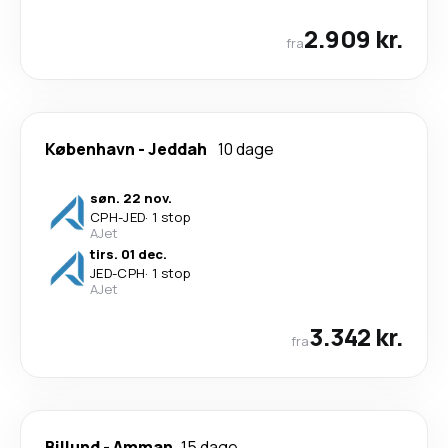
2.909 kr.
fra
København
-
Jeddah
10 dage
søn. 22 nov.
CPH
-
JED
·
1 stop
AJet
tirs. 01 dec.
JED
-
CPH
·
1 stop
AJet
3.342 kr.
fra
Billund
-
Amman
15 dage