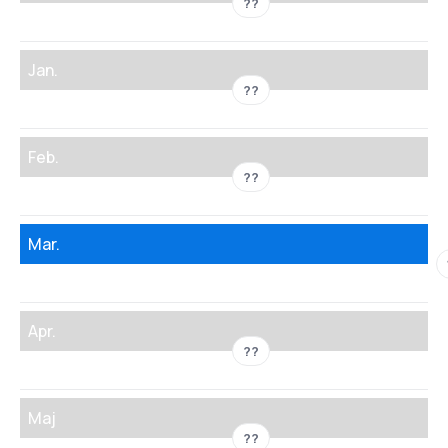
??
Jan.
??
Feb.
??
Mar.
Apr.
??
Maj
??