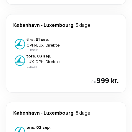
København
-
Luxembourg
3 dage
tirs. 01 sep.
CPH
-
LUX
·
Direkte
Luxair
tors. 03 sep.
LUX
-
CPH
·
Direkte
Luxair
999 kr.
fra
København
-
Luxembourg
8 dage
ons. 02 sep.