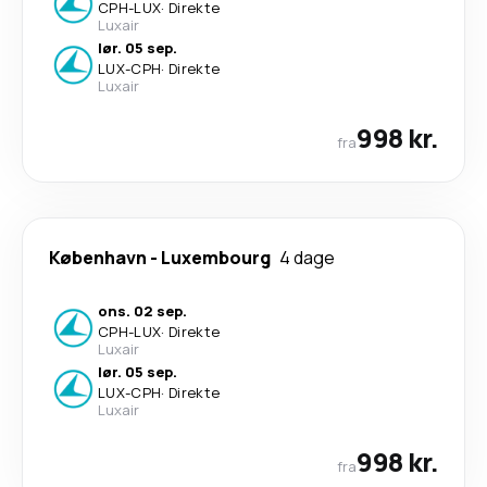
CPH
-
LUX
·
Direkte
Luxair
lør. 05 sep.
LUX
-
CPH
·
Direkte
Luxair
998 kr.
fra
København
-
Luxembourg
4 dage
ons. 02 sep.
CPH
-
LUX
·
Direkte
Luxair
lør. 05 sep.
LUX
-
CPH
·
Direkte
Luxair
998 kr.
fra