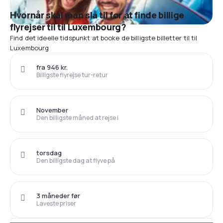
Hvornår skal man slå til for at finde billige
flyrejser til til Luxembourg?
Find det ideelle tidspunkt at booke de billigste billetter til til
Luxembourg
fra 946 kr.
Billigste flyrejse tur-retur
November
Den billigste måned at rejse i
torsdag
Den billigste dag at flyve på
3 måneder før
Laveste priser