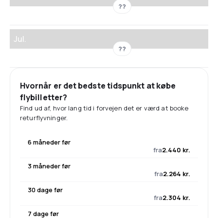
??
Jul.
??
Hvornår er det bedste tidspunkt at købe
flybilletter?
Find ud af, hvor lang tid i forvejen det er værd at booke
returflyvninger.
6 måneder før
fra
2.440 kr.
3 måneder før
fra
2.264 kr.
30 dage før
fra
2.304 kr.
7 dage før