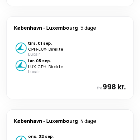
København
-
Luxembourg
5 dage
tirs. 01 sep.
CPH
-
LUX
·
Direkte
Luxair
lør. 05 sep.
LUX
-
CPH
·
Direkte
Luxair
998 kr.
fra
København
-
Luxembourg
4 dage
ons. 02 sep.