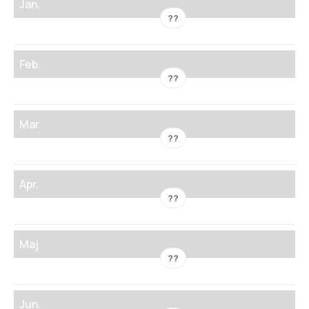
Jan.
??
Feb.
??
Mar.
??
Apr.
??
Maj
??
Jun.