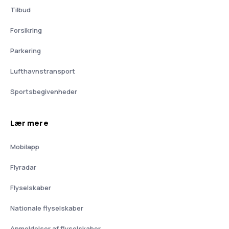
Tilbud
Forsikring
Parkering
Lufthavnstransport
Sportsbegivenheder
Lær mere
Mobilapp
Flyradar
Flyselskaber
Nationale flyselskaber
Anmeldelser af flyselskaber