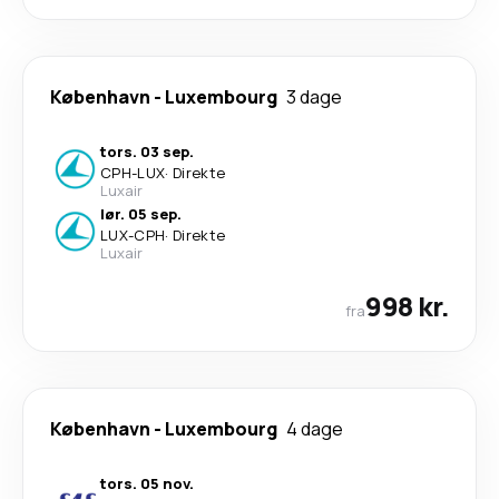
København
-
Luxembourg
3 dage
tors. 03 sep.
CPH
-
LUX
·
Direkte
Luxair
lør. 05 sep.
LUX
-
CPH
·
Direkte
Luxair
998 kr.
fra
København
-
Luxembourg
4 dage
tors. 05 nov.