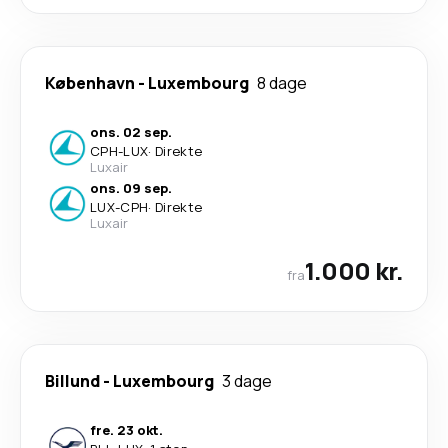
København
-
Luxembourg
8 dage
ons. 02 sep.
CPH
-
LUX
·
Direkte
Luxair
ons. 09 sep.
LUX
-
CPH
·
Direkte
Luxair
1.000 kr.
fra
Billund
-
Luxembourg
3 dage
fre. 23 okt.