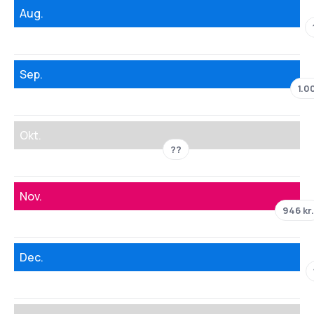
Aug.
Sep.
1.00
Okt.
??
Nov.
946 kr
Dec.