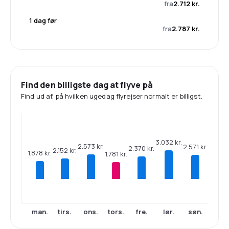
fra
2.712 kr.
1 dag før
fra
2.787 kr.
Find den billigste dag at flyve på
Find ud af, på hvilken ugedag flyrejser normalt er billigst.
3.032 kr.
2.573 kr.
2.571 kr.
2.370 kr.
2.152 kr.
1.878 kr.
1.781 kr.
man.
tirs.
ons.
tors.
fre.
lør.
søn.