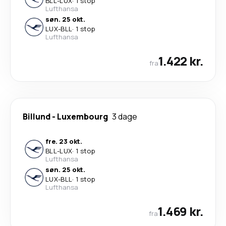
BLL
-
LUX
·
1 stop
Lufthansa
søn. 25 okt.
LUX
-
BLL
·
1 stop
Lufthansa
1.422 kr.
fra
Billund
-
Luxembourg
3 dage
fre. 23 okt.
BLL
-
LUX
·
1 stop
Lufthansa
søn. 25 okt.
LUX
-
BLL
·
1 stop
Lufthansa
1.469 kr.
fra