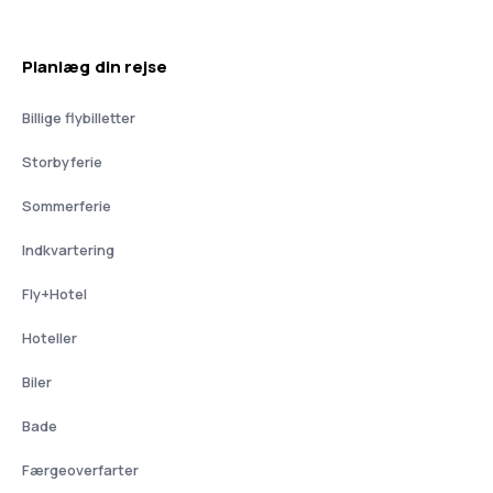
Planlæg din rejse
Billige flybilletter
Storbyferie
Sommerferie
Indkvartering
Fly+Hotel
Hoteller
Biler
Bade
Færgeoverfarter