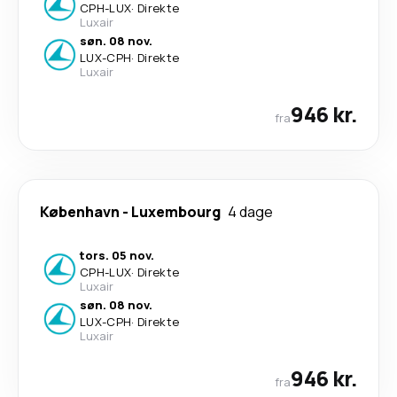
CPH
-
LUX
·
Direkte
Luxair
søn. 08 nov.
LUX
-
CPH
·
Direkte
Luxair
946 kr.
fra
København
-
Luxembourg
4 dage
tors. 05 nov.
CPH
-
LUX
·
Direkte
Luxair
søn. 08 nov.
LUX
-
CPH
·
Direkte
Luxair
946 kr.
fra