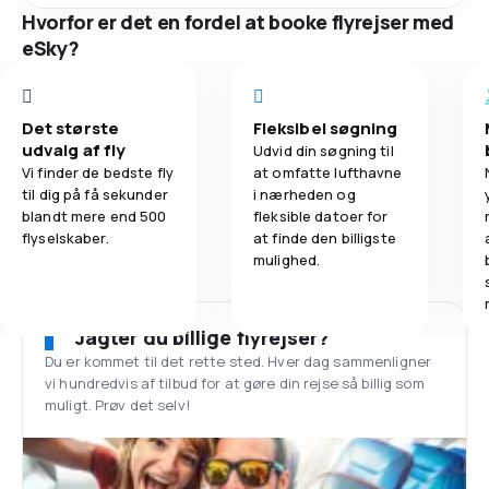
Hvorfor er det en fordel at booke flyrejser med
eSky?
Det største
Fleksibel søgning
udvalg af fly
Udvid din søgning til
Vi finder de bedste fly
at omfatte lufthavne
til dig på få sekunder
i nærheden og
blandt mere end 500
fleksible datoer for
flyselskaber.
at finde den billigste
mulighed.
Jagter du billige flyrejser?
Du er kommet til det rette sted. Hver dag sammenligner
vi hundredvis af tilbud for at gøre din rejse så billig som
muligt. Prøv det selv!