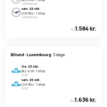
Lufthansa
søn. 25 okt.
LUX
-
BLL
·
1 stop
Lufthansa
1.584 kr.
fra
Billund
-
Luxembourg
3 dage
fre. 23 okt.
BLL
-
LUX
·
1 stop
KLM
søn. 25 okt.
LUX
-
BLL
·
1 stop
KLM
1.636 kr.
fra